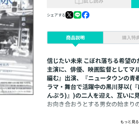
試し読み
シェアする
商品説明
購入特
信じたい未来 こぼれ落ちる希望の
主演に、俳優、映画監督としてマ
編む』出演、『ニュータウンの青
ラマ・舞台で活躍中の黒川芽以(『
んぷう)』)の二人を迎え、互いに
お向き合おうとする男女の始まり
★特典映像★
もっと見る
・劇場予告編
・初日舞台挨拶映像(予定)、ゲスト×監