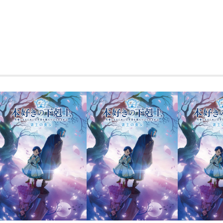
た……。
品番 ： TOBA01
本編 ： 70分
特典映像 ： 約40
出演 ： 森岡 龍、黒川
時生、
海東 健、古村比呂
二郎、
小川信行、小川信行
鈴子、
店長松本、川口花
企画 ： Breat
エグゼクティブプロデューサー ： 狩野
プロデューサー ： 近藤勝
脚本・監督・編集 ： 西原
撮影 ： 山本大
美術 ： 今井伴也、
録音・サウンドデザイン ： 茂木