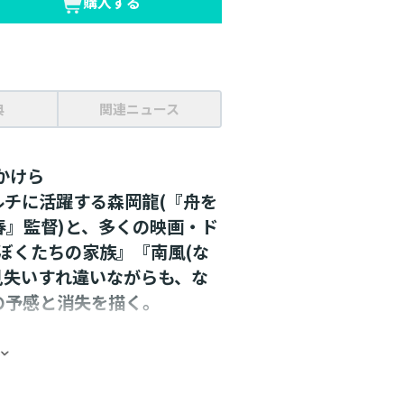
購入する
典
関連ニュース
かけら
ルチに活躍する森岡龍(『舟を
春』監督)と、多くの映画・ド
ぼくたちの家族』『南風(な
見失いすれ違いながらも、な
の予感と消失を描く。
督トークイベント映像など