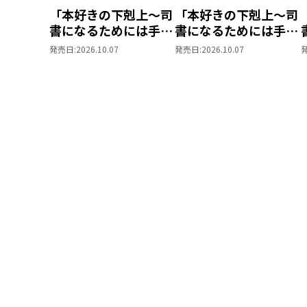
「本好きの下剋上～司
「本好きの下剋上～司
書になるためには手段
書になるためには手段
を選んでいられません
を選んでいられません
発売日:
2026.10.07
発売日:
2026.10.07
～ 領主の養女」Blu-
～ 領主の養女」DVD
ray BOXⅡ
Vol.8
V