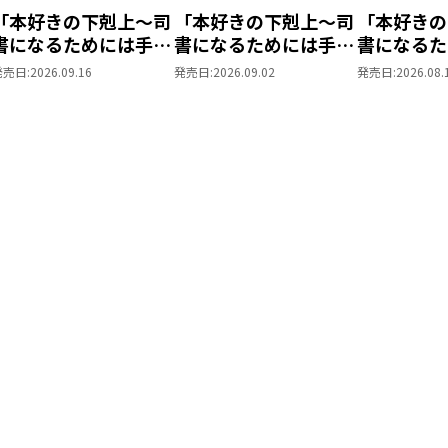
音楽 ： YAVY
「本好きの下剋上～司
「本好きの下剋上～司
「本好きの
制作プロダクション ： WILC
書になるためには手段
書になるためには手段
書になるた
製作 ：映画「青の光
を選んでいられません
を選んでいられません
を選んでい
発売日:
2026.09.16
発売日:
2026.09.02
発売日:
2026.08.
ジャンル ：邦画／ヒュ
～ 領主の養女」DVD
～ 領主の養女」DVD
～ 領主の
発売・販売 ：TOブッ
ol.7
Vol.6
Vol.5
(C)2011「青の光線」製作委員会