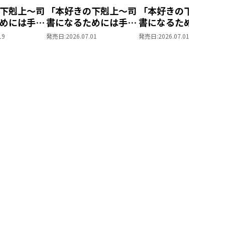
下剋上～司
「本好きの下剋上～司
「本好きの下剋上～
O
めには手段
書になるためには手段
書になるためには手
線」製作委員会
られません
を選んでいられません
を選んでいられませ
19
発売日:
2026.07.01
発売日:
2026.07.01
ーマンドラマ
養女」DVD
～ 領主の養女」Blu-
～ 領主の養女」DVD
クス
ray BOXⅠ
Vol.4