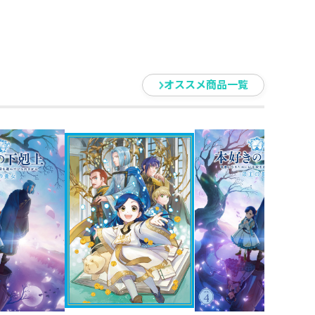
21
分
オススメ商品一覧
芽以、森野あすか、柄本
、渡部駿太、田口雄
、沼田大輔、浦崎
乃子 他
h
善則
也、西原孝至
孝至
輔
岩瀬直美
祐介