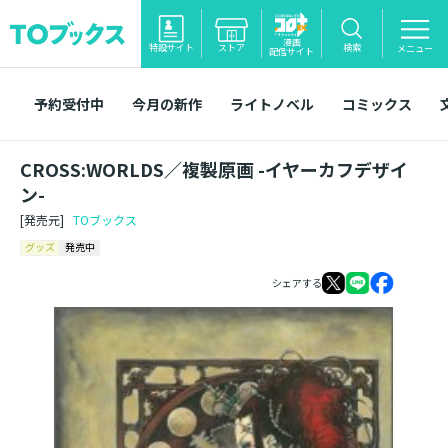
漫画
特設サイト
ストア
検索
メニュー
配信サイト
予約受付中
今月の新作
ライトノベル
コミックス
CROSS:WORLDS／複製原画 -イヤーカフデザイ
ン-
[発売元]
TOブックス
グッズ
発売中
シェアする