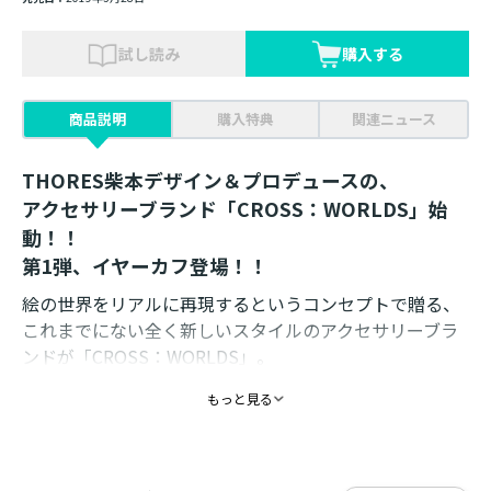
試し読み
購入する
商品説明
購入特典
関連ニュース
THORES柴本デザイン＆プロデュースの、
アクセサリーブランド「CROSS：WORLDS」始
動！！
第1弾、イヤーカフ登場！！
絵の世界をリアルに再現するというコンセプトで贈る、
これまでにない全く新しいスタイルのアクセサリーブラ
ンドが「CROSS：WORLDS」。
もっと見る
第1弾イヤーカフのデザインのベースとなった描きおろし
イラストの複製原画（ポストカード仕様）。
仕様 ： 高画質印刷複製原画