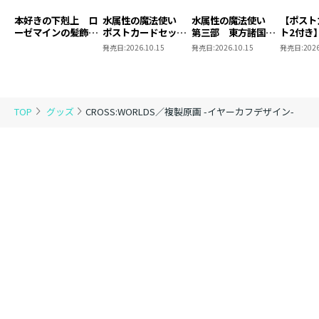
本好きの下剋上 ロ
水属性の魔法使い
水属性の魔法使い
【ポスト
ーゼマインの髪飾り
ポストカードセット
第三部 東方諸国編
ト2付き
風ブローチ
2
8 同時発売まとめ
魔法使
発売日:
2026.10.15
発売日:
2026.10.15
発売日:
2026
買いセット
東方諸国
TOP
グッズ
CROSS:WORLDS／複製原画 -イヤーカフデザイン-