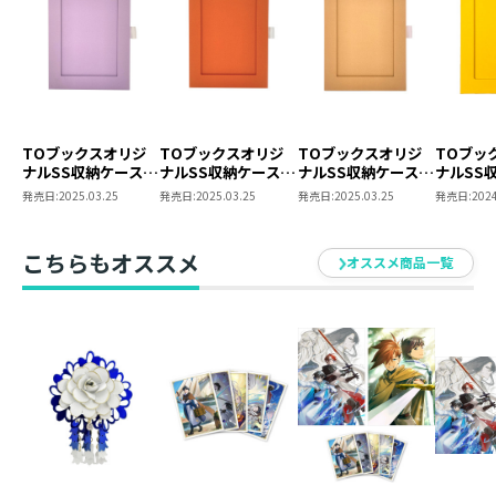
TOブックスオリジ
TOブックスオリジ
TOブックスオリジ
TOブッ
ナルSS収納ケース
ナルSS収納ケース
ナルSS収納ケース
ナルSS
（パープル）
（オレンジ）
（ベージュ）
（TSUT
発売日:
2025.03.25
発売日:
2025.03.25
発売日:
2025.03.25
発売日:
2024
ー）
こちらもオススメ
オススメ商品一覧