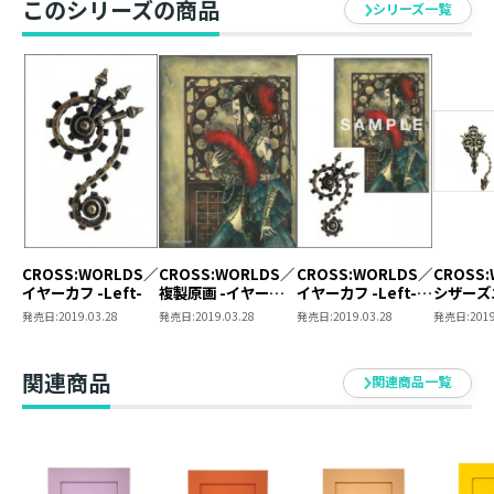
このシリーズの商品
シリーズ一覧
サイズ ： ポストカードサイズ（100mm×148mm）
CROSS:WORLDS／
CROSS:WORLDS／
CROSS:WORLDS／
CROSS
イヤーカフ -Left-
複製原画 -イヤーカ
イヤーカフ -Left-
シザーズ
フデザイン-
【複製原画セット】
ブローチ
発売日:
2019.03.28
発売日:
2019.03.28
発売日:
2019.03.28
発売日:
2019
（2019
関連商品
関連商品一覧