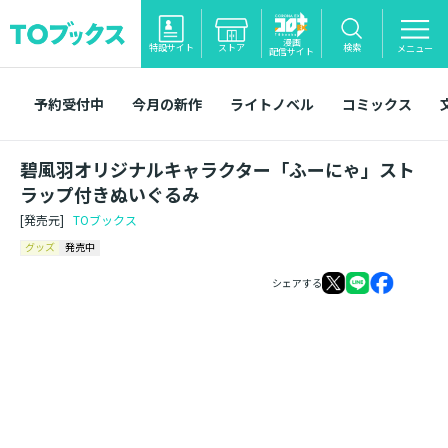
漫画
特設サイト
ストア
検索
メニュー
配信サイト
予約受付中
今月の新作
ライトノベル
コミックス
碧風羽オリジナルキャラクター「ふーにゃ」スト
ラップ付きぬいぐるみ
[発売元]
TOブックス
グッズ
発売中
シェアする