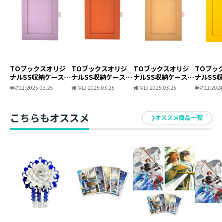
TOブックスオリジ
TOブックスオリジ
TOブックスオリジ
TOブッ
ナルSS収納ケース
ナルSS収納ケース
ナルSS収納ケース
ナルSS
（パープル）
（オレンジ）
（ベージュ）
（TSUT
発売日:
2025.03.25
発売日:
2025.03.25
発売日:
2025.03.25
発売日:
2024
ー）
こちらもオススメ
オススメ商品一覧