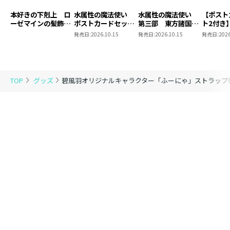
本好きの下剋上 ロ
水属性の魔法使い
水属性の魔法使い
【ポスト
ーゼマインの髪飾り
ポストカードセット
第三部 東方諸国編
ト2付き
風ブローチ
2
8 同時発売まとめ
魔法使
発売日:
2026.10.15
発売日:
2026.10.15
発売日:
2026
買いセット
東方諸国
TOP
グッズ
碧風羽オリジナルキャラクター「ふーにゃ」ストラップ