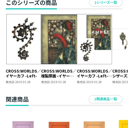
このシリーズの商品
シリーズ一覧
サイズ ：（全長）約10cm （幅）最大約7cm
発売元 ： TOブックス
CROSS:WORLDS／
CROSS:WORLDS／
CROSS:WORLDS／
CROSS
イヤーカフ -Left-
複製原画 -イヤーカ
イヤーカフ -Left-
シザーズ
フデザイン-
【複製原画セット】
ブローチ
発売日:
2019.03.28
発売日:
2019.03.28
発売日:
2019.03.28
発売日:
2019
（2019
関連商品
関連商品一覧