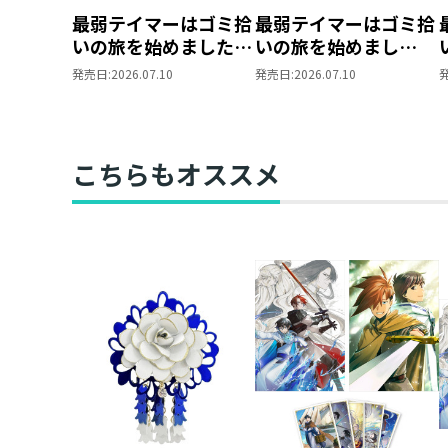
最弱テイマーはゴミ拾
最弱テイマーはゴミ拾
いの旅を始めました。
いの旅を始めまし
17
た。 ペットボトルマ
発売日:
2026.07.10
発売日:
2026.07.10
ーカー（アイビー）
こちらもオススメ