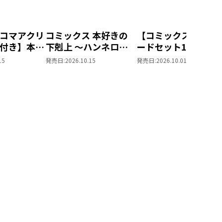
コマアクリ
コミックス 本好きの
【コミックスポスト
付き】本好
下剋上 ～ハンネロー
ードセット1付き】
 ～ハンネ
レの貴族院五年生～
した人は、妹の代わ
15
発売日:
2026.10.15
発売日:
2026.10.01
族院五年生
「恋してみたいお姫
に死んでくれと言っ
てみたいお
様」 ジオラマコマア
た。―妹と結婚した
（コミック
クリルスタンド（1巻
思い相手がなぜ今さ
4話）
私のもとに？と思っ
ら―＠COMIC 第7巻