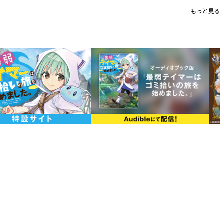
サイズ ： （約）70mm×65mm
もっと見る
仕様 ： 本体／スタンド／ナスカン
イラスト ： なま