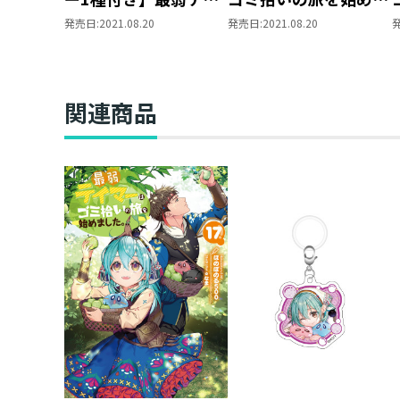
マーはゴミ拾いの旅を
した。」スタンド付き
発売日:
2021.08.20
発売日:
2021.08.20
始めました。5
アクリルキーホルダー
【アイビー】
関連商品