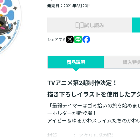
発売日：
2021年8月20日
試し読み
シェアする
商品説明
購入特
TVアニメ第2期制作決定！
描き下ろしイラストを使用したア
「最弱テイマーはゴミ拾いの旅を始めま
ーホルダーが新登場！
アイビー＆ゆるかわスライムたちのかわ
材質 ： アクリル系樹脂