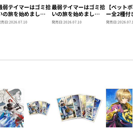
最弱テイマーはゴミ拾
最弱テイマーはゴミ拾
【ペットボ
いの旅を始めまし
いの旅を始めまし
ー全2種付
た。 ペットボトルマ
た。 ペットボトルマ
イマーはゴ
発売日:
2026.07.10
発売日:
2026.07.10
発売日:
2026.07.
ーカー（ソラ）
ーカー 全2種セット
を始めまし