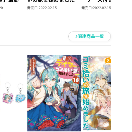
ミ拾いの旅
マジックバッグ型キー
イマーはゴミ拾いの
20
発売日:
2022.02.15
発売日:
2022.02.15
た。5
ケース
を始めました。＠
COMIC 第3巻（コロ
ナ・コミックス）
関連商品一覧