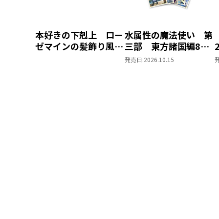
本好きの下剋上 ロー
水属性の魔法使い 第
ゼマインの髪飾り風ブ
三部 東方諸国編8
ローチ
同時発売まとめ買いセ
発売日:
2026.10.15
ット