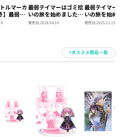
トルマーカ
最弱テイマーはゴミ拾
最弱テイマーはゴミ
き】最弱テ
いの旅を始めました。
いの旅を始めました
ミ拾いの旅
16
@COMIC 第8巻
10
発売日:
2026.04.10
発売日:
2025.12.15
た。17
オススメ商品一覧