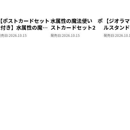
【ポストカードセット
水属性の魔法使い ポ
【ジオラマ
2付き】水属性の魔法
ストカードセット2
ルスタンド
使い 第三部 東方諸
きの下剋上
発売日:
2026.10.15
発売日:
2026.10.15
発売日:
2026.10.
国編8
ローレの貴
～ 「恋し
姫様 2」
ス）