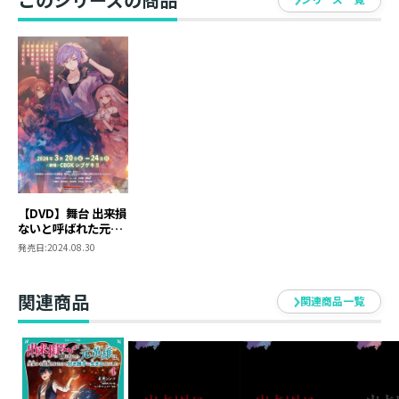
須藤茉麻／江﨑葵／草場愛／篠原望／岩倉あずさ
弓木大和／石賀和輝／鈴木祐大／石原健太郎
神木祐希／武岡宏樹／平田彩華／林杏優／関海人／田中
雅士
早川維織／月川寛啓
秋葉友佑
ストーリー
「貴様をヴェストフェルト公爵家より追放する――」
【DVD】舞台 出来損
ないと呼ばれた元英
雄は、実家から追放
発売日:
2024.08.30
神の恩恵『ギフト』を得られず、出来損ないと呼ばれた
されたので好き勝手
に生きることにした
少年・アレン。
しかし、彼の正体は――前世の記憶と力を持つ元英雄だっ
関連商品
関連商品一覧
た!?
アレンは実家から追放されたのをいいことに、自由気ま
まな旅を始めようとするが、
元婚約者の暗殺未遂に遭遇することになり、世界の根底