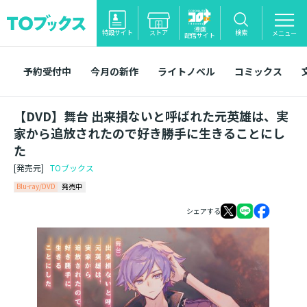
漫画
特設サイト
ストア
検索
メニュー
配信サイト
予約受付中
今月の新作
ライトノベル
コミックス
【DVD】舞台 出来損ないと呼ばれた元英雄は、実
家から追放されたので好き勝手に生きることにし
た
[発売元]
TOブックス
Blu-ray/DVD
発売中
シェアする