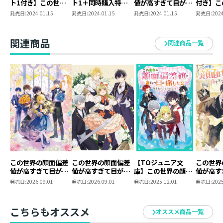
ト1付き】この世界
ト1＋同時購入特典
値が高すぎて目が痛
付き】こ
花(恋)より団子(モフモフ)なお転婆令嬢が我が道を
の顔面偏差値が高す
SS付き】この世界の
い ポストカードセ
面偏差値
発売日:
2024.01.15
発売日:
2024.01.15
発売日:
2024.01.15
発売日:
2024
ぎて目が痛い4
顔面偏差値が高すぎ
ット1
目が痛い
往く、無自覚愛されファンタジー、第四弾！
て目が痛い 原作小
説第4巻＋コミック
関連商品
関連商品一覧
ス第1巻 2冊同時購
入セット
コミックス情報
見渡す限りイケメン、イケメン、イケメン…
この世界、どーなってんの!?
ありとあらゆるイケメンに、お転婆令嬢が愛でら
れすぎて世界を動かす（？）
無自覚愛されファンタジー！
この世界の顔面偏差
この世界の顔面偏差
【TOジュニア文
この世界
彼氏いない歴=年齢の真山里奈は、大学デビューを
値が高すぎて目が痛
値が高すぎて目が痛
庫】この世界の顔面
値が高す
迎えようとした直前で転生してしまう。
い10
い～突然始まる異世
偏差値が高すぎて目
い９
発売日:
2026.09.01
発売日:
2026.09.01
発売日:
2025.12.01
発売日:
2025
界溺愛生活～
が痛い2
目が覚めると9歳の侯爵令嬢・エレノアになってい
@COMIC 第1巻
た！
こちらもオススメ
オススメ商品一覧
しかも周りにいた兄のオリヴァーを含め、皆が揃