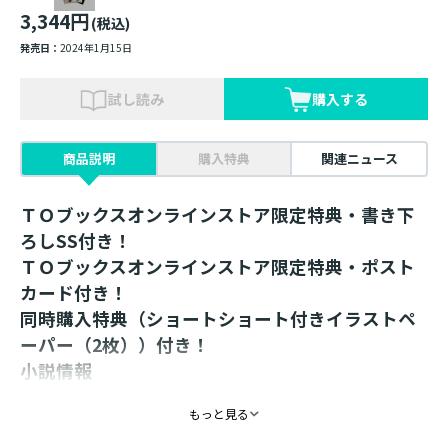
3,344円
(税込)
発売日：
2024年1月15日
試し読み
購入する
商品説明
購入特典
関連ニュース
ＴＯブックスオンラインストア限定特典・書き下
ろしSS付き！
ＴＯブックスオンラインストア限定特典・ポスト
カード付き！
同時購入特典（ショートショート付きイラストペ
ーパー（2枚））付き！
小説情報
「伝説の姫騎士って私のことですか！？」
もっと見る
花(恋)より団子(モフモフ)なお転婆令嬢が我が道を