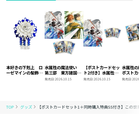
いも揃って顔が良い…。
どうやらこの世界、圧倒的な女性不足＆性淘汰に
よってイケメンしかいないらしい。
そんなこんなで甘やかされる日々が始まるも、オ
リヴァ―ともう一人の兄・クライヴが「婚約者に
なる」と言い出して―――!?
花(恋)より団子(冒険)なお転婆令嬢が愛でられすぎ
て世界を動かす（？）無自覚愛されファンタジ
本好きの下剋上 ロ
水属性の魔法使い
【ポストカードセッ
水属性
ー・第1巻！
ーゼマインの髪飾り
第三部 東方諸国編
ト2付き】水属性の
ポストカ
風ブローチ
8 同時発売まとめ
魔法使い 第三部
2
発売日:
2026.10.15
発売日:
2026.10.15
発売日:
2026
買いセット
東方諸国編8
ポストカードセット情報
ポストカードセット購入者限定特典！暁晴海先生
TOP
グッズ
【ポストカードセット1＋同時購入特典SS付き】この世
書き下ろしSS付き！
原作イラストを使用した5枚1組のポストカードセ
ット！