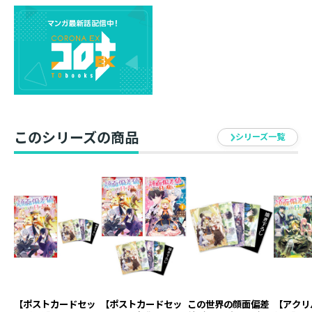
往く、無自覚愛されファンタジー！
シリーズ大重版！
書き下ろし巻末収録！
女性不足のアルバ王国に転生した私は、獣人王国
との一触即発な緊張関係にヒヤヒヤするばかり。
悪い予感は的中で、オリヴァー兄様を番(つがい)
このシリーズの商品
シリーズ一覧
にしようと画策するレナーニャ王女から『娶り』
の戦いを申し込まれちゃった！？ 何より許せな
いのは、私がその申し出を断らないよう、非力な
草食系獣人たちを脅しのコマにしてきたこと。こ
の怒りを当の本人にぶつける良い機会だし受けて
立とうじゃないの！ と心配する婚約者たちを差
し置いて、いざ、決闘の舞台へ！ 苦戦を強いら
れる中、観衆がなぜか沸いてる……というか崇拝
されてる？ え？ 伝説の姫騎士って私のことで
【ポストカードセッ
【ポストカードセッ
この世界の顔面偏差
【アクリ
すか！？