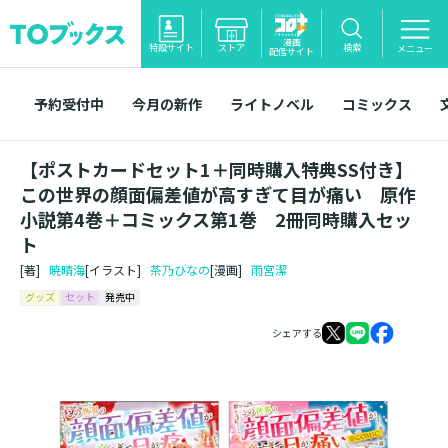
漫画
特設サイト
ストア
検索
メニュー
配信サイト
予約受付中
今月の新作
ライトノベル
コミックス
【ポストカードセット1＋同時購入特典SS付き】
この世界の顔面偏差値が高すぎて目が痛い 原作
小説第4巻＋コミックス第1巻 2冊同時購入セッ
ト
[著]
暁晴海
[イラスト]
茶乃ひなの
[漫画]
雨宮潔
グッズ
セット
発売中
シェアする