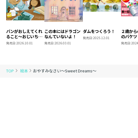
術家連盟会員。
パンがおしえてくれ
この本にはドラゴン
ダムをつくろう！
２歳から
ること～おじいちゃ
なんていないよ！
のバケツ
発売日:
2025.12.01
んとのパンづくり～
発売日:
2026.10.01
発売日:
2026.03.01
発売日:
2024
TOP
絵本
おやすみなさい～Sweet Dreams～