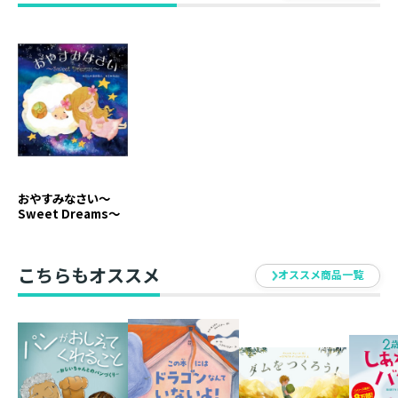
それをみかねた羊たちは、メイちゃんの笑顔を取りもど
すために、みんなで知恵を出しあうことに。羊たちが考
えた、メイちゃんを笑顔にする作戦とは…？
■著者紹介
金井政人（カナイ マサト）／BIGMAMA
ヴァイオリンを含んだ5人編成のROCKバンド
「BIGMAMA」のVo, Gt であり、ほぼ全楽曲の作詞・作曲
おやすみなさい～
を担当。BIGMAMAは2002年八王子にて結成。全国の
Sweet Dreams～
ROCK FESに多数出演するなど、LIVEを中心に活動。
ALBUMはインディーズながら、オリコンチャート初登場
9位と、その勢いは留まる所を知らない。
こちらもオススメ
オススメ商品一覧
Roko（ロコ）
神戸在住のイラストレーター&絵本作家。絵本や楽譜、
教材の挿絵、カレンダーなど幅広く活動。水彩絵の具を
使用した色彩豊かな表現に定評がある。日本児童出版美