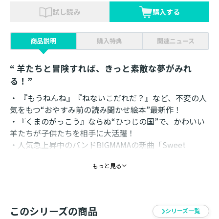
試し読み
購入する
商品説明
購入特典
関連ニュース
“ 羊たちと冒険すれば、きっと素敵な夢がみれ
る！”
・ 『もうねんね』『ねないこだれだ？』など、不変の人
気をもつ“おやすみ前の読み聞かせ絵本”最新作！
・『くまのがっこう』ならぬ“ひつじの国”で、かわいい
羊たちが子供たちを相手に大活躍！
・人気急上昇中のバンドBIGMAMAの新曲「Sweet
Dreams」を原案にボーカル金井政人が贈る、優しいファ
もっと見る
ンタジー！
作品詳細【あらすじ】
眠れないこどもが迷い込む羊の国。ある夜、そこに現れ
このシリーズの商品
シリーズ一覧
たのは、泣いても泣いても涙が止まらないメイちゃん。