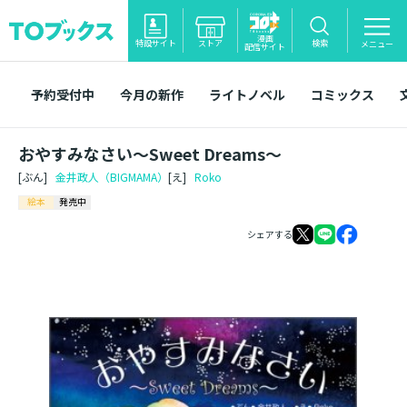
漫画
特設サイト
ストア
検索
メニュー
配信サイト
予約受付中
今月の新作
ライトノベル
コミックス
おやすみなさい～Sweet Dreams～
[ぶん]
金井政人（BIGMAMA）
[え]
Roko
絵本
発売中
シェアする