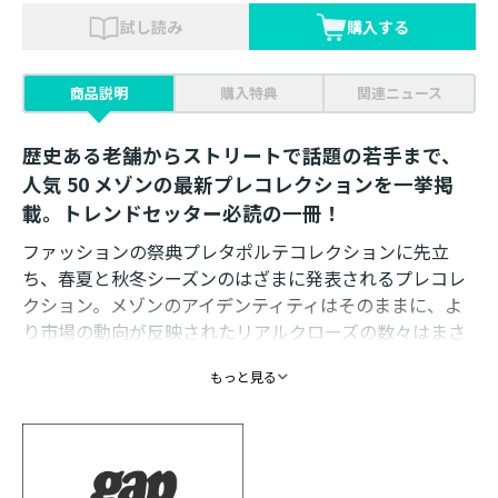
試し読み
購入する
商品説明
購入特典
関連ニュース
歴史ある老舗からストリートで話題の若手まで、
人気 50 メゾンの最新プレコレクションを一挙掲
載。トレンドセッター必読の一冊！
ファッションの祭典プレタポルテコレクションに先立
ち、春夏と秋冬シーズンのはざまに発表されるプレコレ
クション。メゾンのアイデンティティはそのままに、よ
り市場の動向が反映されたリアルクローズの数々はまさ
にいま必要とされているアイテムばかり！ その需要は
もっと見る
年々高まりをみせ、メインコレクションを上回るほどビ
ジネスの要となっています。
最新のトレンドを知る手がかりとして、またメゾンの軌
跡を辿るバイブルとしてアパレル業界人必須のビジュア
ルブックです。