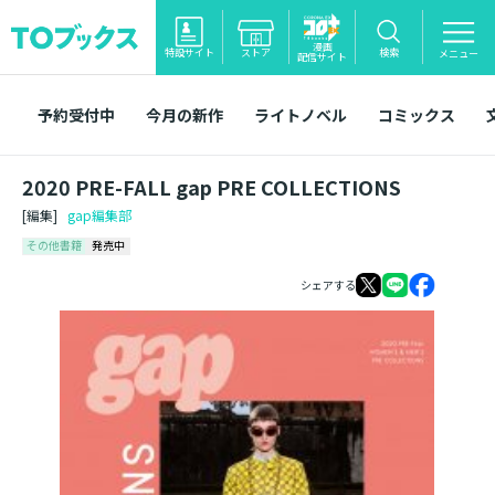
漫画
特設サイト
ストア
検索
メニュー
配信サイト
予約受付中
今月の新作
ライトノベル
コミックス
2020 PRE-FALL gap PRE COLLECTIONS
[編集]
gap編集部
その他書籍
発売中
シェアする