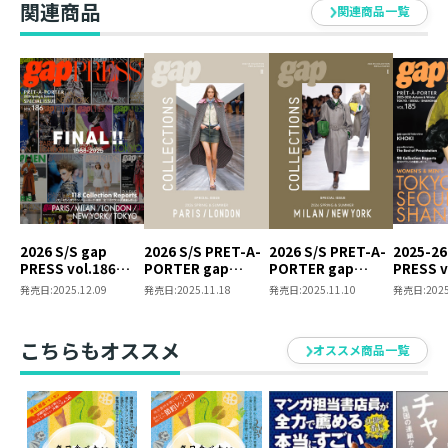
関連商品
関連商品一覧
2026 S/S gap
2026 S/S PRET-A-
2026 S/S PRET-A-
2025-26
PRESS vol.186
PORTER gap
PORTER gap
PRESS v
PARIS / MILAN /
COLLECTIONS
COLLECTIONS
TOKYO /
発売日:
2025.12.09
発売日:
2025.11.18
発売日:
2025.11.10
発売日:
2025
LONDON / NEW
PARIS / LONDON
MILAN / NEW YORK
SHANGH
YORK / TOKYO
SPECIAL ISSUE
SPECIAL ISSUE
SPECIAL ISSUE
こちらもオススメ
オススメ商品一覧