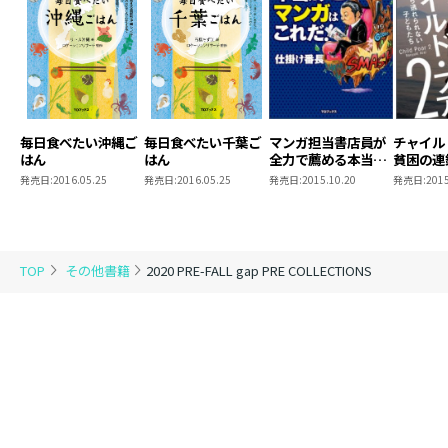
毎日食べたい沖縄ご
毎日食べたい千葉ご
マンガ担当書店員が
チャイル
はん
はん
全力で薦める本当に
貧困の連
すごいマンガはこれ
られない
発売日:
2016.05.25
発売日:
2016.05.25
発売日:
2015.10.20
発売日:
2015
だ！
TOP
その他書籍
2020 PRE-FALL gap PRE COLLECTIONS