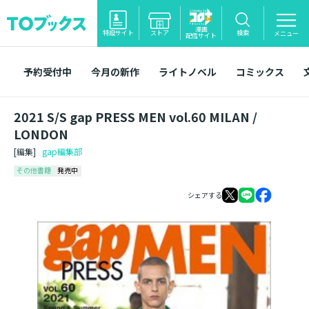
漫画
特設サイト
ストア
検索
メニュー
配信サイト
予約受付中
今月の新作
ライトノベル
コミックス
2021 S/S gap PRESS MEN vol.60 MILAN /
LONDON
[編集]
gap編集部
その他書籍
発売中
シェアする