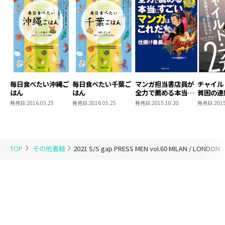
毎日食べたい沖縄ご
毎日食べたい千葉ご
マンガ担当書店員が
チャイル
はん
はん
全力で薦める本当に
貧困の連
すごいマンガはこれ
られない
発売日:
2016.05.25
発売日:
2016.05.25
発売日:
2015.10.20
発売日:
2015
だ！
TOP
その他書籍
2021 S/S gap PRESS MEN vol.60 MILAN / LONDON