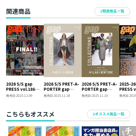
関連商品
関連商品一覧
2026 S/S gap
2026 S/S PRET-A-
2026 S/S PRET-A-
2025-26
PRESS vol.186
PORTER gap
PORTER gap
PRESS v
PARIS / MILAN /
COLLECTIONS
COLLECTIONS
TOKYO /
発売日:
2025.12.09
発売日:
2025.11.18
発売日:
2025.11.10
発売日:
2025
LONDON / NEW
PARIS / LONDON
MILAN / NEW YORK
SHANGH
YORK / TOKYO
SPECIAL ISSUE
SPECIAL ISSUE
SPECIAL ISSUE
こちらもオススメ
オススメ商品一覧