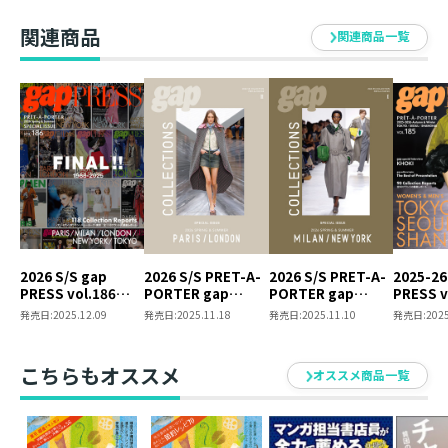
セット
がかりとして、ファッションの歴史と未来に貢献
関連商品
関連商品一覧
するコレクション情報誌です。
▼新商品続々！セレクトグッズ特集！
Tweet
ISBN ： 9784866997865
2026 S/S gap
2026 S/S PRET-A-
2026 S/S PRET-A-
2025-26
体裁 ： Ｂ４判
PRESS vol.186
PORTER gap
PORTER gap
PRESS v
PARIS / MILAN /
COLLECTIONS
COLLECTIONS
TOKYO /
発行元 ： TOブックス
発売日:
2025.12.09
発売日:
2025.11.18
発売日:
2025.11.10
発売日:
2025
LONDON / NEW
PARIS / LONDON
MILAN / NEW YORK
SHANGH
YORK / TOKYO
SPECIAL ISSUE
SPECIAL ISSUE
世界の主要5都市で行われるファッションの祭典プレタポ
SPECIAL ISSUE
こちらもオススメ
オススメ商品一覧
ルテコレクション。各都市で発表された最新コレクショ
ンを臨場感溢れるビジュアルで一挙掲載しています！お
得な4冊セットです。