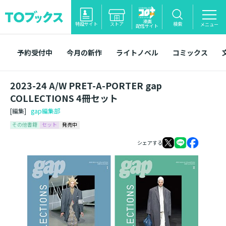
漫画
特設サイト
ストア
検索
メニュー
配信サイト
予約受付中
今月の新作
ライトノベル
コミックス
2023-24 A/W PRET-A-PORTER gap
COLLECTIONS 4冊セット
[編集]
gap編集部
その他書籍
セット
発売中
シェアする