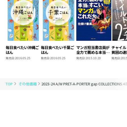
年2回、世界各都市で開催される最も華麗なるファッシ
ョンの祭典プレタポルテ・コレクションを徹底取材。ニ
ューヨーク・ロンドン・ミラノ・パリ・ソウル・東京で
発表された注目ブランドの最新コレクションを一挙掲載
し、世界に発信します。驚異の情報量とクオリティの高
いビジュアルで、気鋭のクリエイターたちの感性をあま
毎日食べたい沖縄ご
毎日食べたい千葉ご
マンガ担当書店員が
チャイル
すところなく再現！ 最先端のクリエィティビティを披露
はん
はん
全力で薦める本当に
貧困の連
するとともに、ブランドの軌跡やモードを知る手がかり
すごいマンガはこれ
られない
発売日:
2016.05.25
発売日:
2016.05.25
発売日:
2015.10.20
発売日:
2015
だ！
として、ファッションの歴史と未来に貢献するコレクシ
ョン情報誌です。
TOP
その他書籍
2023-24 A/W PRET-A-PORTER gap COLLECTION