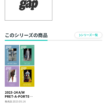
発行元 ： TOブックス
世界の主要5都市で行われるファッションの祭典プ
レタポルテコレクション。各都市で発表された最
このシリーズの商品
シリーズ一覧
新コレクションを臨場感溢れるビジュアルで一挙
掲載しています！お得な4冊セットです。
年2回、世界各都市で開催される最も華麗なるファ
ッションの祭典プレタポルテ・コレクションを徹
底取材。ニューヨーク・ロンドン・ミラノ・パ
リ・ソウル・東京で発表された注目ブランドの最
新コレクションを一挙掲載し、世界に発信しま
す。驚異の情報量とクオリティの高いビジュアル
2023-24 A/W
で、気鋭のクリエイターたちの感性をあますとこ
PRET-A-PORTER
ろなく再現！ 最先端のクリエィティビティを披露
gap
発売日:
2023.05.16
COLLECTIONS 4冊
するとともに、ブランドの軌跡やモードを知る手