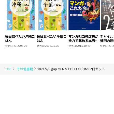
くキャッチし、豊富な情報量と臨場感溢れるワイドなビ
ジュアルで全世界に発信します。ブランドの軌跡や最新
トレンドを知る手がかりとして、メンズファッションの
歴史と未来に貢献する、ファッションコレクション誌の
決定版2冊セット。
毎日食べたい沖縄ご
毎日食べたい千葉ご
マンガ担当書店員が
チャイル
はん
はん
全力で薦める本当に
貧困の連
すごいマンガはこれ
られない
発売日:
2016.05.25
発売日:
2016.05.25
発売日:
2015.10.20
発売日:
2015
だ！
TOP
その他書籍
2024 S/S gap MEN'S COLLECTIONS 2冊セット