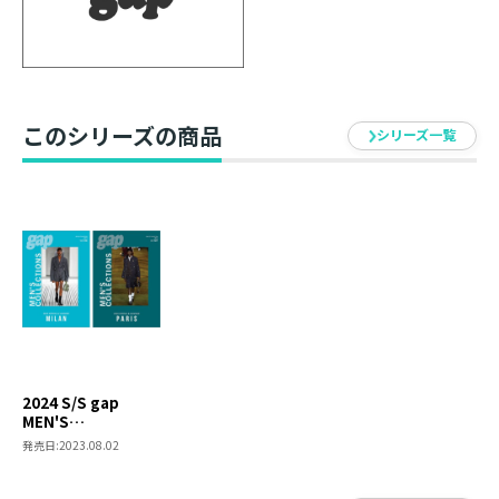
世界の最新メンズコレクションをここに集約。シ
ーズンのトレンドが一望できる！
このシリーズの商品
シリーズ一覧
バイイングフォローや商品企画に欠かせないファ
ッションディクショナリー。
欧米の主要各都市で開催されるメンズコレクショ
ンの全貌を余すところなく収録。メンズシーンの
動向をいち早くキャッチし、豊富な情報量と臨場
感溢れるワイドなビジュアルで全世界に発信しま
す。ブランドの軌跡や最新トレンドを知る手がか
りとして、メンズファッションの歴史と未来に貢
2024 S/S gap
献する、ファッションコレクション誌の決定版2冊
MEN'S
セット。
COLLECTIONS 2冊
発売日:
2023.08.02
セット