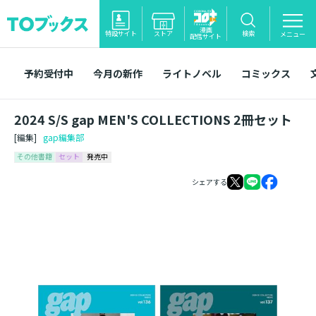
漫画
特設サイト
ストア
検索
メニュー
配信サイト
予約受付中
今月の新作
ライトノベル
コミックス
2024 S/S gap MEN'S COLLECTIONS 2冊セット
[編集]
gap編集部
その他書籍
セット
発売中
シェアする