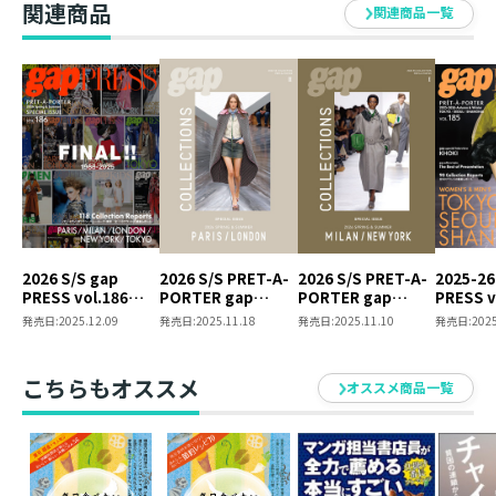
関連商品
関連商品一覧
▼新商品続々！セレクトグッズ特集！
Tweet
ISBN ： 9784866998817
体裁 ： Ｂ４判
発行元 ： TOブックス
2026 S/S gap
2026 S/S PRET-A-
2026 S/S PRET-A-
2025-26
PRESS vol.186
PORTER gap
PORTER gap
PRESS v
世界の最新メンズコレクションをここに集約。シーズン
PARIS / MILAN /
COLLECTIONS
COLLECTIONS
TOKYO /
発売日:
2025.12.09
発売日:
2025.11.18
発売日:
2025.11.10
発売日:
2025
LONDON / NEW
PARIS / LONDON
MILAN / NEW YORK
SHANGH
のトレンドが一望できる！
YORK / TOKYO
SPECIAL ISSUE
SPECIAL ISSUE
バイイングフォローや商品企画に欠かせないファッショ
SPECIAL ISSUE
こちらもオススメ
オススメ商品一覧
ンディクショナリー。
欧米の主要各都市で開催されるメンズコレクションの全
貌を余すところなく収録。メンズシーンの動向をいち早