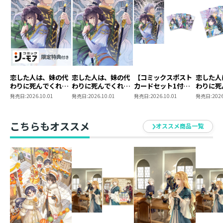
【ドラマCD1情報】
「これは現実？ それともーー？」
原作・永野水貴による完全オリジナルストーリー！
恋した人は、妹の代
恋した人は、妹の代
【コミックスポスト
恋した人
書き下ろしドラマCD用SS付き！
わりに死んでくれと
わりに死んでくれと
カードセット1付
わりに死
ジャケットはとよた瑣織の描き下ろし！
言った。―妹と結婚
言った。―妹と結婚
き】恋した人は、妹
言った。
発売日:
2026.10.01
発売日:
2026.10.01
発売日:
2026.10.01
発売日:
2026
した片思い相手がな
した片思い相手がな
の代わりに死んでく
ポストカ
ぜ今さら私のもと
ぜ今さら私のもと
れと言った。―妹と
1
に？と思ったら
に？と思ったら
結婚した片思い相手
こちらもオススメ
【内容】
オススメ商品一覧
―@COMIC 第7巻
―@COMIC 第7巻
がなぜ今さら私のも
【シーモア限定描き
とに？と思ったら―
下ろしマンガ付き】
＠COMIC 第7巻
異界の番人・ウィステリアは、弟子・ロイドとともに
《未明の地》の巡回へ。その先で魔物の遺骸を多数見つ
ける。相棒の聖剣・サルティスの助言に従って異変の原
因を探るために地上に降り立つと、周囲に甘い匂いが満
ちてきて……？
ウィステリアの願望が叶うーー？ 原作・永野水貴書き
下ろしオリジナル脚本にてお届けする、師弟恋愛ファン