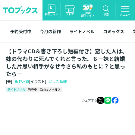
漫画
特設サイト
ストア
検索
メニュー
配信サイト
予約受付中
今月の新作
ライトノベル
コミックス
【ドラマCD＆書き下ろし短編付き】恋した人は、
妹の代わりに死んでくれと言った。６―妹と結婚
した片思い相手がなぜ今さら私のもとに？と思っ
たら―
[著]
永野水貴
[イラスト]
とよた瑣織
ライトノベル
発売中
Celicaノベルス
シェアする