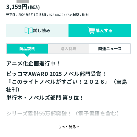
3,159円
(税込)
発売日：
2024年8月1日
ISBN：
9784867942734
判型：
B6判
試し読み
購入する
商品説明
購入特典
関連ニュース
アニメ化企画進行中！
ピッコマAWARD 2025 ノベル部門受賞！
『このライトノベルがすごい！２０２６』（宝島
社刊）
単行本・ノベルズ部門 第９位！
シリーズ累計55万部突破！（電子書籍を含む）
コミックス第４巻＆ドラマCD同日発売！
もっと見る