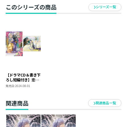
肌の貴公子の師弟恋愛ファンタジー第６巻！
このシリーズの商品
シリーズ一覧
著者について
●永野水貴(Mizuki Nagano)
この6巻発売のときに、コミック新刊や
ドラマCDなどたくさんのアイテムが同時発売されるよう
です。
ちょっとしたお祭りですね。
今後もこんなふうに展開していけたらいいなぁ。
なによりも、みなさまに楽しんでいただけますように。
【ドラマCD＆書き下
SNS◆@nagano_mizuki
ろし短編付き】恋し
た人は、妹の代わり
発売日:
2024.08.01
に死んでくれと言っ
●イラスト：とよた瑣織（Saori Toyota）
た。６―妹と結婚し
最近のウィステリアは色々なドレスを着せることができ
た片思い相手がなぜ
関連商品
関連商品一覧
て楽しいです。ポーズや構図に合わせて衣装を考えるの
今さら私のもとに？
と思ったら―
ですが、欲が出てついつい露出させてしまいそうになる
ので、「馬鹿者！ 肌を出したら瘴気にやられるぞ
っ！」と心のサルティスに止めてもらっています。