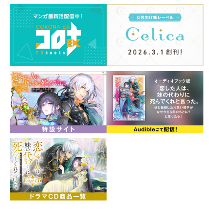
全編完全書き下ろし！
「あなたはもう、ただの師じゃない」
師弟恋愛ファンタジー、待望の第６巻！
書き下ろし番外編収録！
収録書き下ろしSS
「変化の理由」
「あなたはもう、ただの師じゃない――」
この脆く曖昧で心地の良い関係が崩れていこうとしてい
る。決定的に。弟子の毅然とした視線に絡め取られなが
らウィステリアは思った。二人だけの異界での師弟関係
が、元の世界に戻って変わらないわけがない。わだかま
りを残して、王都へ戻るロイドと別れを告げる。彼には
求婚した王女・アイリーンが待っていると言い聞かせつ
つ、当面の間はベンジャミンの弟夫妻のところに身を潜
めることに。一方、はるか遠くで《未明の地》を巡って
大きな渦が生まれようとしていてーー？ あなたへの想
いを胸に、今だけは別々の場所へ。孤独な元令嬢×天才