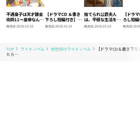
タジー！ ぜひ、お楽しみください。
不遇皇子は天才錬金
【ドラマCD ＆書き
捨てられ公爵夫人
【ドラマ
術師11～皇帝なんて
下ろし短編付き】捨
は、平穏な生活をお
ろし短編
柄じゃないので弟妹
てられ公爵夫人は、
望みのようです5
られ公爵
発売日:
2026.10.10
発売日:
2026.10.10
発売日:
2026.10.10
発売日:
2026
【ドラマCD1出演】
を可愛がりたい～
平穏な生活をお望み
穏な生活
のようです5【著：
ようです
カレヤタミエ 直筆
ウィステリア：ファイルーズあい
サイン本】
TOP
ライトノベル
女性向けライトノベル
【ドラマCD＆書き下
サルティス：浜田賢二
たら―
ロイド：宮崎 遊
ブライト：笠間 淳
ロザリー：桑原由気
ベンジャミン：西山宏太朗
イルーシェ：遠藤綾
研究員：仲谷 涼
※本商品はＴＯブックスオンラインストアで販売されて
いる『【ドラマCD＆書き下ろし短編付き】恋した人は、
妹の代わりに死んでくれと言った。6―妹と結婚した片思