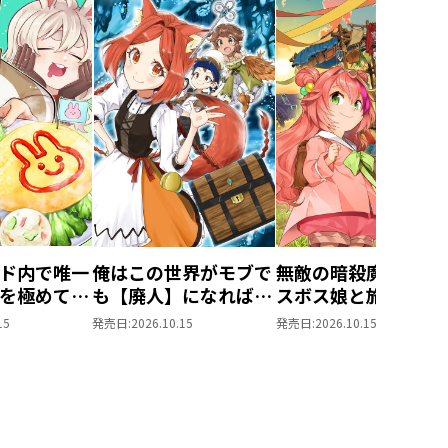
ド内で唯一
俺はこの世界がモブで
無敵の暗殺魔導士、
を極めてる
も【廃人】になれば最
スボス娘と旅をする
すか？
強になれることを知っ
@COMIC 第2巻
15
発売日:
2026.10.15
発売日:
2026.10.15
第2巻
ている@COMIC 第2巻