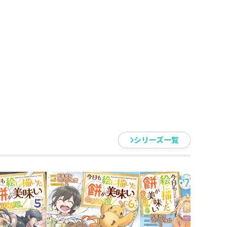
べく王都を訪れると、空色の目をし
ない瞳に惚れこみ、声をかけるも
金貨50枚を要求する。
るのかわからずも対価を支払うと
だかったのは、借金まみれの父親
タジー・第７巻！
シリーズ一覧