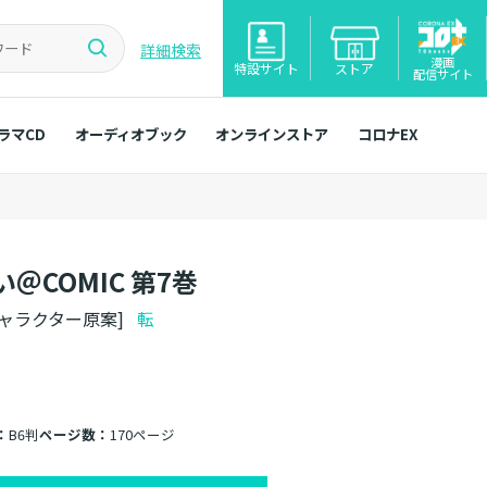
詳細検索
漫画
特設サイト
ストア
配信サイト
ラマCD
オーディオブック
オンラインストア
コロナEX
COMIC 第7巻
キャラクター原案]
転
：
B6判
ページ数：
170ページ