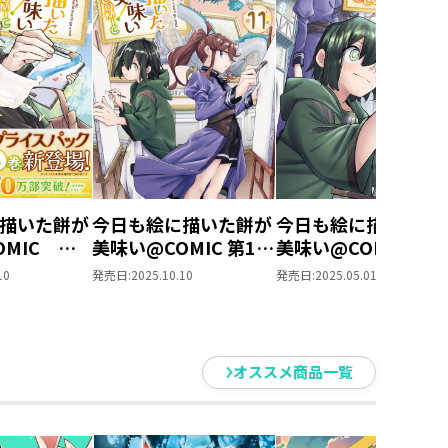
描いた餅が
今日も絵に描いた餅が
今日も絵に描いた餅
OMIC ス
美味い@COMIC 第11
美味い@COMIC 第1
ライスパッ
巻
巻
10
発売日:
2025.10.10
発売日:
2025.05.01
巻）
オススメ商品一覧