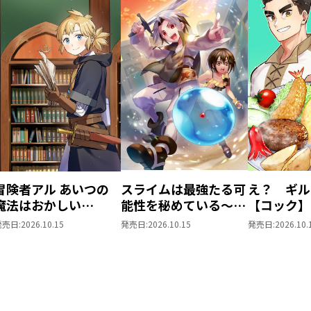
冒険者アル あいつの
スライムは最強たる可
え？ ギル
魔法はおかしい
能性を秘めている～２
【コック】
@COMIC 第5巻
回目の人生、ちゃんと
俺をクビで
発売日:
2026.10.15
発売日:
2026.10.15
発売日:
2026.10.
スライムと向き合いま
@COMIC 
す～@COMIC 第3巻