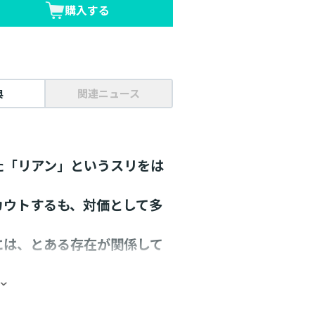
購入する
典
関連ニュース
た「リアン」というスリをは
カウトするも、対価として多
には、とある存在が関係して
ファンタジー・第７巻！
描く居場所を見つけることが出来