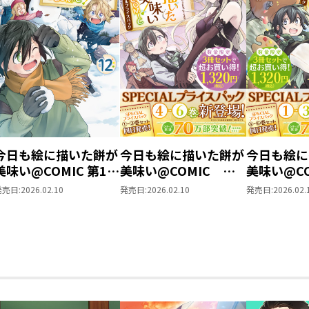
今日も絵に描いた餅が
今日も絵に描いた餅が
今日も絵に
美味い@COMIC 第12
美味い@COMIC ス
美味い@C
巻
ペシャルプライスパッ
ペシャルプ
発売日:
2026.02.10
発売日:
2026.02.10
発売日:
2026.02.
ク（4～6巻）
ク（1～3