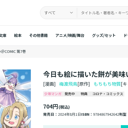
すべて
文庫
絵本
その他書籍
アニメ/映画/舞台
グッズ/セット
ド
COMIC 第7巻
今日も絵に描いた餅が美味い＠
[漫画]
梅渡飛鳥
[原作]
もちもち物質
[
少年マンガ
発売中
特典
コロナ・コミックス
704円
(税込)
発売日：
2024年8月1日
ISBN：
9784867942642
判型