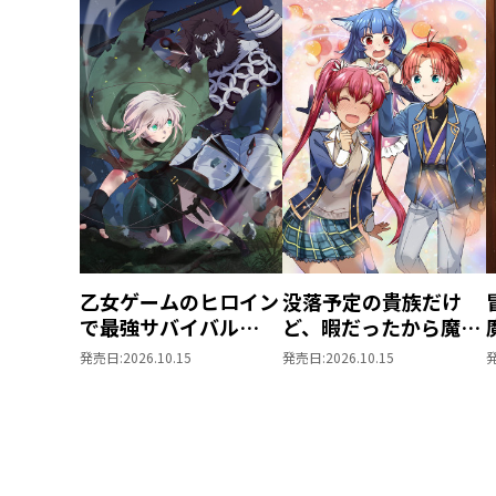
乙女ゲームのヒロイン
没落予定の貴族だけ
で最強サバイバル
ど、暇だったから魔法
@COMIC 第9巻
を極めてみた
発売日:
2026.10.15
発売日:
2026.10.15
@COMIC 第13巻