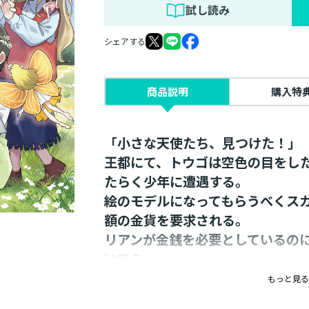
試し読み
シェアする
商品説明
購入特
「小さな天使たち、見つけた！」
王都にて、トウゴは空色の目をし
たらく少年に遭遇する。
絵のモデルになってもらうべくス
額の金貨を要求される。
リアンが金銭を必要としているの
いて――？
無自覚な愛され少年の“お絵描き”
もっと見る
レッドガルド家の専属絵師となり、絵を