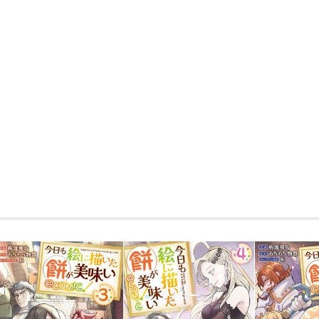
たトウゴ。
依頼された「天使の絵」のモデルを探す
たリアンという少年に遭遇する。
薄汚れた身なりの中で輝く、穢れを知ら
警戒されてしまう。
さらにモデルになる対価として、リアンは
なぜリアンが高額の金銭を必要としてい
約束したトウゴだが、彼らの前に立ちは
で……？
無自覚な愛され少年の“お絵描き”ファン