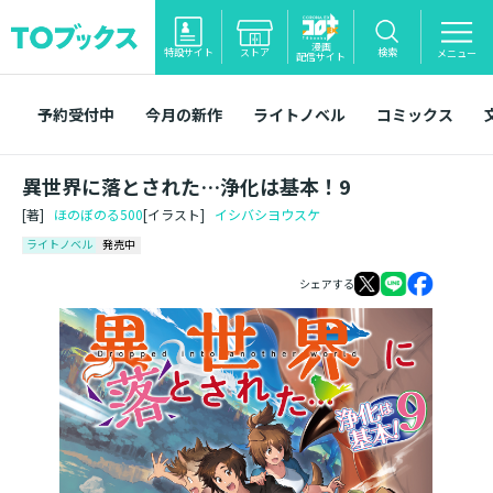
漫画
特設サイト
ストア
検索
メニュー
配信サイト
予約受付中
今月の新作
ライトノベル
コミックス
異世界に落とされた…浄化は基本！9
[著]
ほのぼのる500
[イラスト]
イシバシヨウスケ
ライトノベル
発売中
シェアする