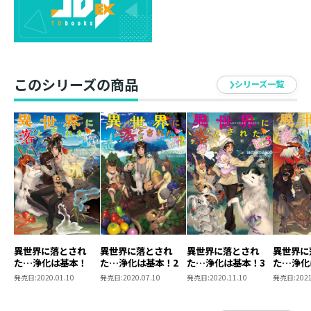
訓練用の巨大ダンジョンまで作りだす暴走ぶり！
他国の王や魔物たちも、異種混同の大規模運動会で結束
を強め、他の世界の追随を許さない空気を醸し出す。
――だが、呪いの世界「呪国」を護ろうと皆が一丸となる
中、翔の表情だけは晴れず……。
このシリーズの商品
「これからは、どうすればいいんだ？」
シリーズ一覧
世界の王として、彼が願う「未来」とは？
新天地に入植者も不審者もお邪魔します!?
ほのぼの勘違いファンタジー第9弾！
異世界に落とされ
異世界に落とされ
異世界に落とされ
異世界に
た…浄化は基本！
た…浄化は基本！2
た…浄化は基本！3
た…浄化
発売日:
2020.01.10
発売日:
2020.07.10
発売日:
2020.11.10
発売日:
2021