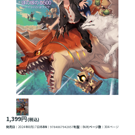
1,399円
(税込)
発売日：
2024年8月17日
ISBN：
9784867942857
判型：
B6判
ページ数：
304ページ