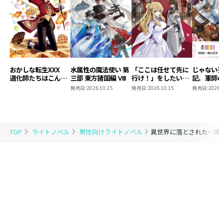
おかしな転生XXX
水属性の魔法使い 第
「ここは任せて先に
じゃない
道化師たちはこんが
三部 東方諸国編 Ⅷ
行け！」をしたい死
記。軍師
りと
にたがりの望まぬ宇
われまし
発売日:
2026.10.15
発売日:
2026.10.15
発売日:
2026
宙下剋上6
5【BOO
限定書き
き】
TOP
ライトノベル
男性向けライトノベル
異世界に落とされた…浄