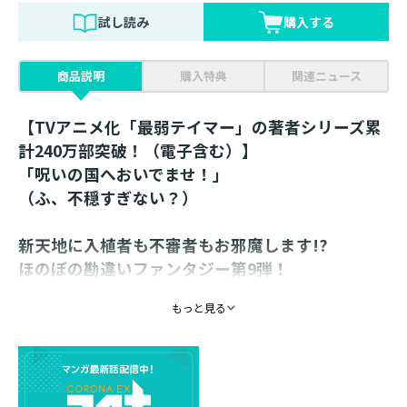
試し読み
購入する
商品説明
購入特典
関連ニュース
【TVアニメ化「最弱テイマー」の著者シリーズ累
計240万部突破！（電子含む）】
「呪いの国へおいでませ！」
（ふ、不穏すぎない？）
新天地に入植者も不審者もお邪魔します!?
ほのぼの勘違いファンタジー第9弾！
名実ともに「呪い」の世界の王となってしまった翔。
もっと見る
呪いの力の影響に戸惑う内に、新たな土地に入植者も増
え、取り巻く環境が目まぐるしく変化していく……。
追いつかない彼の気持ちはそのままに、防衛を強化しよ
うと一つ目たちは武器の製造から魔力増幅器、さらには