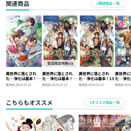
関連商品
関連商品一覧
異世界に落とされ
異世界に落とされ
異世界に落とされ
異世界に
た…浄化は基本！
た…浄化は基本！
た…浄化は基本！13
た…浄化
@COMIC 第7巻
13【ピッコマ限定
発売日:
2026.10.15
発売日:
2026.10.15
発売日:
2026.10.15
発売日:
2026
SS付き】
こちらもオススメ
オススメ商品一覧