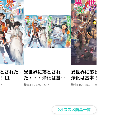
とされた…
異世界に落とされ
異世界に落とされた
！11
た・・・浄化は基
浄化は基本！10
本！ 原作小説第11
15
発売日:
2025.07.15
発売日:
2025.03.19
巻＋コミックス第6
巻 2冊同時購入セッ
ト【特典SS付き】
オススメ商品一覧