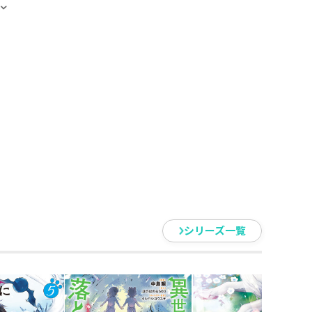
し小説収録！
主・翔。
が訪れる。
幹を司る『世界樹』に。
てしまう。
い。
長していた。
シリーズ一覧
もふ」と戯れる！