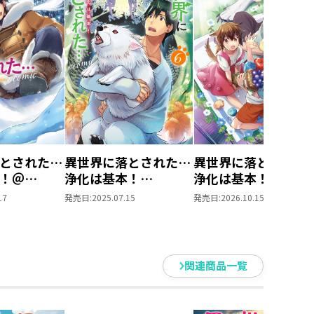
とされた…
異世界に落とされた…
異世界に落とされた
！＠
浄化は基本！
浄化は基本！
5巻
@COMIC 第6巻
@COMIC 第7巻
17
発売日:
2025.07.15
発売日:
2026.10.15
関連商品一覧