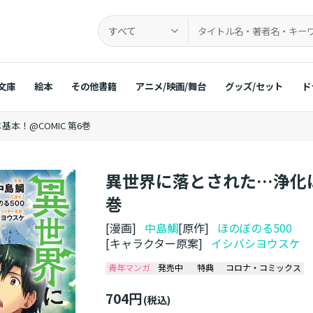
すべて
文庫
絵本
その他書籍
アニメ/映画/舞台
グッズ/セット
ド
本！@COMIC 第6巻
異世界に落とされた…浄化は基
巻
[漫画]
中島鯛
[原作]
ほのぼのる500
[キャラクター原案]
イシバシヨウスケ
青年マンガ
発売中
特典
コロナ・コミックス
704円
(税込)