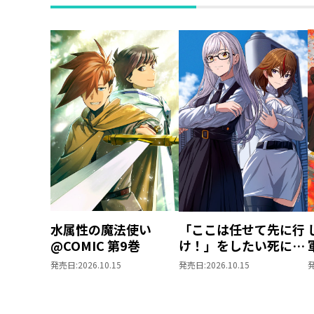
水属性の魔法使い
「ここは任せて先に行
@COMIC 第9巻
け！」をしたい死にた
がりの望まぬ宇宙下剋
発売日:
2026.10.15
発売日:
2026.10.15
上@COMIC 第4巻