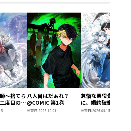
師～捨てら
八人目はだぁれ？
怠惰な悪役貴族の俺
二度目の人
@COMIC 第1巻
に、婚約破棄された
歩む～
役令嬢が嫁いだら最
15
発売日:
2026.10.01
発売日:
2026.09.15
第1巻
の夫婦になりました
@COMIC 第3巻