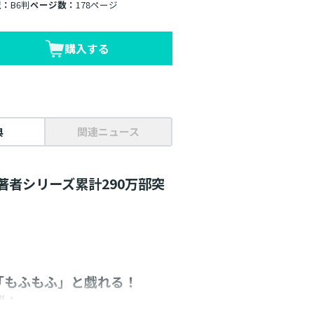
型：
B6判
ページ数：
178ページ
購入する
典
関連ニュース
著者シリーズ累計290万部突
「もふもふ」と戯れる！
弾！