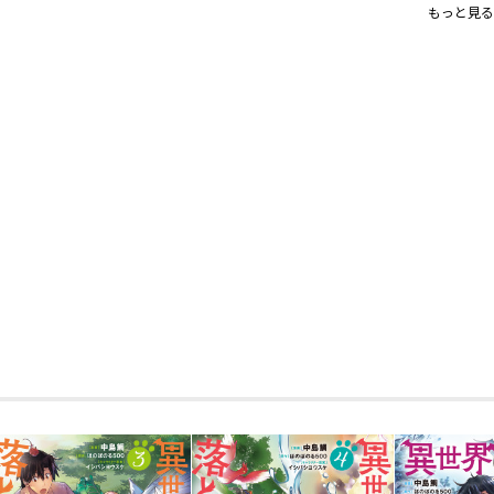
描き下ろし漫画＆原作者書き下ろ
もっと見る
巡る季節の中、
冬支度を済ませてお祭りを楽しんだ救世
春を迎えて新たな生命との出会いの季節
共に流れる不思議なオーラに誘われて、
幻想的な巨木へとたどり着く――世界の根
知らず知らずのうちにまたも、樹を救っ
……だが、エンペラス国側も黙っていな
森への侵略が本格的に動きだす。
一方で、国内でも引き続き反乱の芽は成
もちろん、翔たちも黙っちゃいない！
「主と共に、未来へ向かうぞ！」
「壮大すぎる……」
ポジティブ青年が無自覚に伝説の「もふ
ほのぼの勘違いファンタジー第６弾！