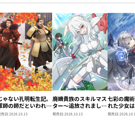
じゃない孔明転生記。
廃嫡貴族のスキルマス
七彩の魔術
軍師の師だといわれま
ター～追放されました
れた少女は
しても@COMIC 第3巻
が、『スキル創造』で
生を妖精と
発売日:
2026.10.15
発売日:
2026.10.15
発売日:
2026.10.
世界最強になりまし
@COMIC 
た！？～@COMIC 第1
巻