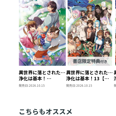
異世界に落とされた…
異世界に落とされた…
浄化は基本！
浄化は基本！13【ピ
@COMIC 第7巻
ッコマ限定SS付き】
発売日:
2026.10.15
発売日:
2026.10.15
こちらもオススメ