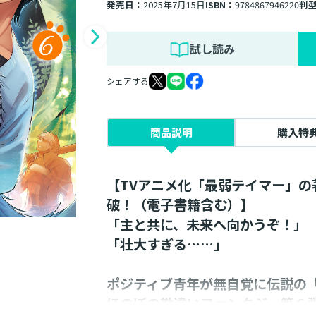
発売日：
2025年7月15日
ISBN：
9784867946220
判
試し読み
シェアする
商品説明
購入特
【TVアニメ化「最弱テイマー」の
破！（電子書籍含む）】
「主と共に、未来へ向かうぞ！」
「壮大すぎる……」
ポジティブ青年が無自覚に伝説の
ほのぼの勘違いファンタジー第６