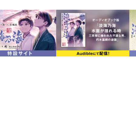
一五五六年の八月。帝の病状はいよいよ
れないほどにまで弱っていた。もし崩御
一千貫 ――現代に換算すれば一億円を超え
ても出せない金額だった。しかも本来な
されてしまう。このままでは葬式も出せ
廷の危機を回避するため、三好家の本拠
「この程度では天下は取れませぬぞ」
三好家の並み居る重臣を前に、一世一代
大人気戦国サバイバルの外伝、コミカラ