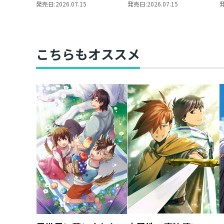
た不運な男、朽木基綱
が揺れる時～三英傑に
発売日:
2026.07.15
発売日:
2026.07.15
の逆襲～二十
嫌われた不運な男、朽
木基綱の逆襲～20
こちらもオススメ