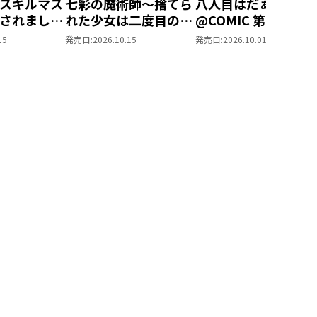
スキルマス
七彩の魔術師～捨てら
八人目はだぁれ？
されました
れた少女は二度目の人
@COMIC 第1巻
ル創造』で
生を妖精と歩む～
15
発売日:
2026.10.15
発売日:
2026.10.01
なりまし
@COMIC 第1巻
OMIC 第1