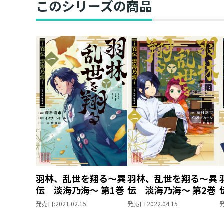
このシリーズの商品
羽林、乱世を翔る～異
羽林、乱世を翔る～異
伝 淡海乃海～ 第1巻
伝 淡海乃海～ 第2巻
発売日:
2021.02.15
発売日:
2022.04.15