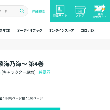
詳細検索
漫画
特設サイト
ストア
配信サイト
ラマCD
オーディオブック
オンラインストア
コロナEX
海乃海～ 第4巻
ル
[キャラクター原案]
碧風羽
型：
B6判
ページ数：
168ページ