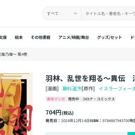
すべて
文庫
絵本
その他書籍
アニメ/映画/舞台
グッズ/セット
ド
海乃海～ 第4巻
羽林、乱世を翔る～異伝 淡
[漫画]
藤科遥市
[原作]
イスラーフィー
青年マンガ
発売中
コロナ・コミックス
704円
(税込)
発売日：
2024年12月14日
ISBN：
9784867943700
判