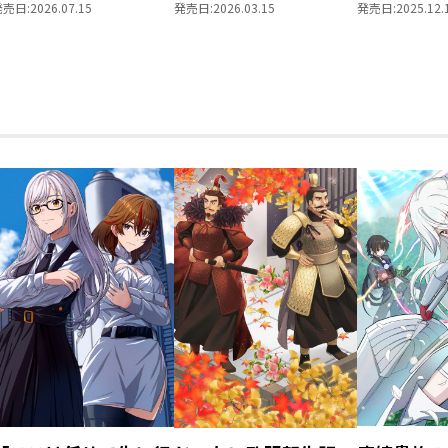
ーク
た不運な男、朽木基綱
発売日:
2026.07.15
発売日:
2026.03.15
発売日:
2025.12.
の逆襲～十九