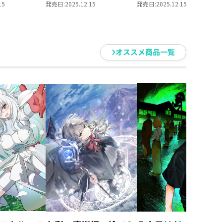
作小説第6巻＋コミ
15
発売日:
2025.12.15
発売日:
2025.12.15
クス第5巻 2冊同時
購入セット【特典SS
付き】
オススメ商品一覧