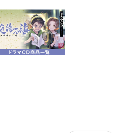
悪化し、もはや自力では起き上が
した場合、御大葬にかかる費用は
る大金だ。貧窮にあえぐ朝廷にはと
ら費用を出すはずの幕府には黙殺
ないまま遺体が朽ちかねない。朝
地・芥川山城でいざ交渉へ！
の大交渉へ！
イズ待望の第4巻！