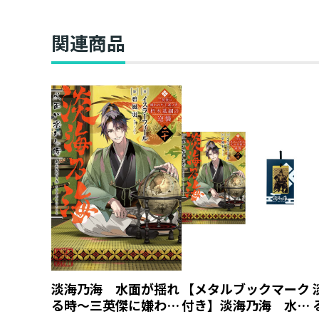
関連商品
淡海乃海 水面が揺れ
【メタルブックマーク
る時～三英傑に嫌われ
付き】淡海乃海 水面