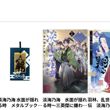
淡海乃海 水面が揺れ
淡海乃海 水面が揺れ
羽林、乱世
る時 メタルブックマ
る時～三英傑に嫌われ
伝 淡海乃