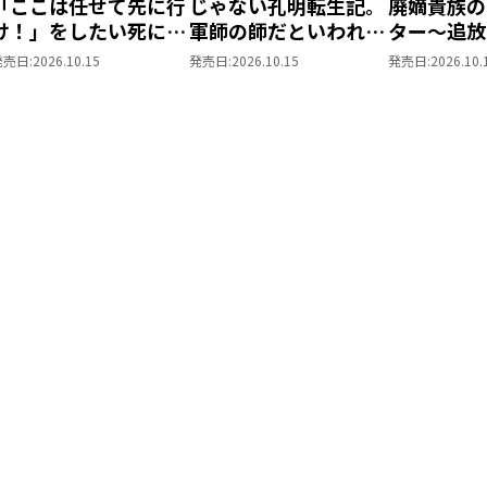
「ここは任せて先に行
じゃない孔明転生記。
廃嫡貴族の
け！」をしたい死にた
軍師の師だといわれま
ター～追放
がりの望まぬ宇宙下剋
しても@COMIC 第3巻
が、『スキ
発売日:
2026.10.15
発売日:
2026.10.15
発売日:
2026.10.
上@COMIC 第4巻
世界最強に
た！？～@C
巻