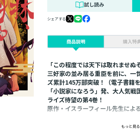
試し読み
シェアする
商品説明
購入特
「この程度では天下は取れませぬ
三好家の並み居る重臣を前に、一
ズ累計145万部突破！（電子書籍
「小説家になろう」発、大人気戦
ライズ待望の第4巻！
原作・イスラーフィール先生による
巻末収録SS「重荷」
もっと見る