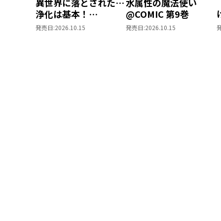
異世界に落とされた…
水属性の魔法使い
浄化は基本！
@COMIC 第9巻
@COMIC 第7巻
発売日:
2026.10.15
発売日:
2026.10.15