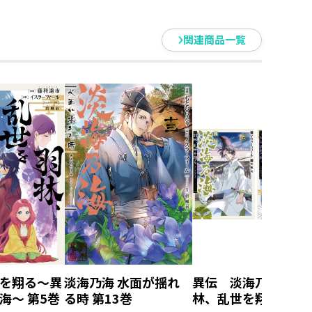
関連商品一覧
を翔る～異
淡海乃海 水面が揺れ
異伝 淡海乃海～羽
海～ 第5巻
る時 第13巻
林、乱世を翔る～ 