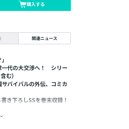
購入する
典
関連ニュース
ぞ」
世一代の大交渉へ！ シリー
を含む）
国サバイバルの外伝、コミカ
書き下ろしSSを巻末収録！