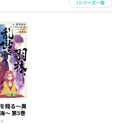
シリーズ一覧
を翔る～異
海～ 第5巻
15