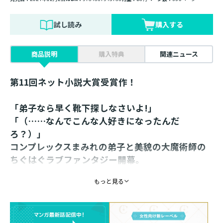
試し読み
購入する
商品説明
購入特典
関連ニュース
第11回ネット小説大賞受賞作！
「弟子なら早く靴下探しなさいよ!」
「（……なんでこんな人好きになったんだ
ろ？）」
コンプレックスまみれの弟子と美貌の大魔術師の
ちぐはぐラブファンタジー開幕。
もっと見る
書き下ろし番外編巻末収録！
書き下ろし番外編「弟子の餌付けは師匠の役目」