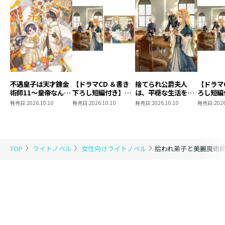
不遇皇子は天才錬金
【ドラマCD ＆書き
捨てられ公爵夫人
【ドラマ
術師11～皇帝なんて
下ろし短編付き】捨
は、平穏な生活をお
ろし短編
柄じゃないので弟妹
てられ公爵夫人は、
望みのようです5
られ公爵
発売日:
2026.10.10
発売日:
2026.10.10
発売日:
2026.10.10
発売日:
2026
を可愛がりたい～
平穏な生活をお望み
穏な生活
のようです5【著：
ようです
カレヤタミエ 直筆
サイン本】
TOP
ライトノベル
女性向けライトノベル
拾われ弟子と美麗魔術