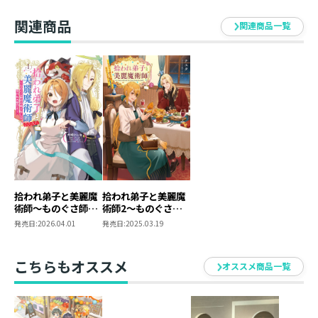
本と珈琲とお酒が好き。
関連商品
瓜うりたさんには、美麗で我儘な師匠と、
関連商品一覧
苦労人な弟子をとっても魅力的に
描いていただきました。
楽しんでいただければ嬉しいです。
瓜うりた
どのキャラクターも個性豊かで
とても楽しく描かせていただきました。
絵と共に作品の世界観を感じていただければ幸いです。
拾われ弟子と美麗魔
拾われ弟子と美麗魔
術師～ものぐさ師匠
術師2～ものぐさ師
の靴下探しは今日も
匠の靴下探しは今日
発売日:
2026.04.01
発売日:
2025.03.19
大変です～@COMIC
も大変です～
第1巻
こちらもオススメ
オススメ商品一覧