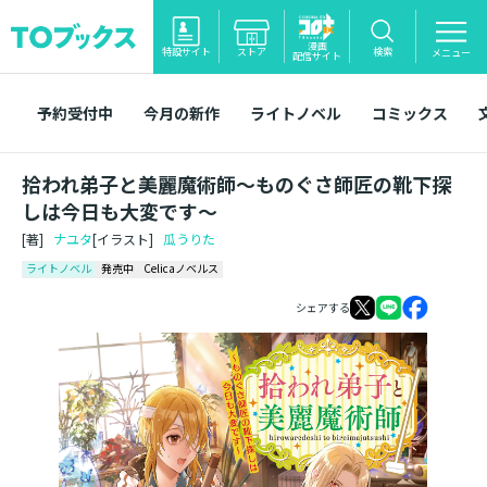
漫画
特設サイト
ストア
検索
メニュー
配信サイト
予約受付中
今月の新作
ライトノベル
コミックス
拾われ弟子と美麗魔術師～ものぐさ師匠の靴下探
しは今日も大変です～
[著]
ナユタ
[イラスト]
瓜うりた
ライトノベル
発売中
Celicaノベルス
シェアする