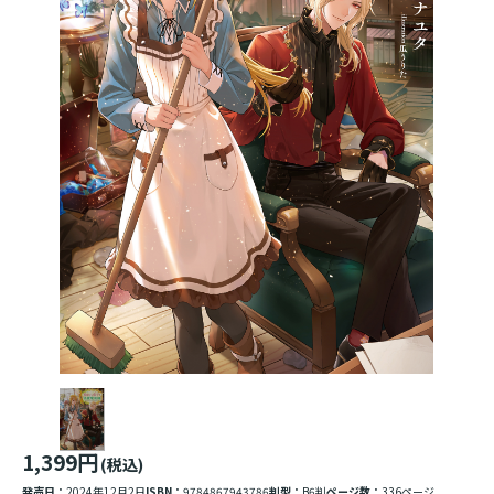
1,399円
(税込)
発売日：
2024年12月2日
ISBN：
9784867943786
判型：
B6判
ページ数：
336ページ