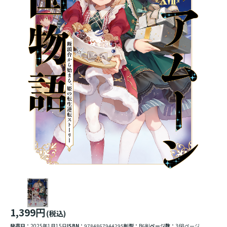
1,399円
(税込)
発売日：
2025年1月15日
ISBN：
9784867944295
判型：
B6判
ページ数：
368ページ