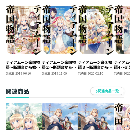
ティアムーン帝国物
ティアムーン帝国物
ティアムーン帝国物
ティアム
語～断頭台から始ま
語２～断頭台から始
語３～断頭台から始
語4 ～
る、姫の転生逆転ス
まる、姫の転生逆転
まる、姫の転生逆転
まる、姫
発売日:
2019.06.10
発売日:
2019.11.09
発売日:
2020.02.10
発売日:
2020
トーリー～
ストーリー～
ストーリー～
ストーリ
関連商品
関連商品一覧