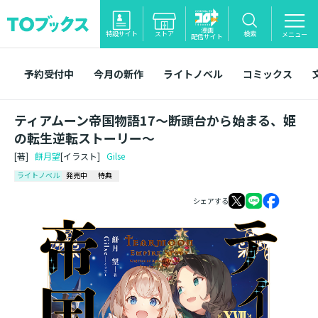
漫画
特設サイト
ストア
検索
メニュー
配信サイト
予約受付中
今月の新作
ライトノベル
コミックス
ティアムーン帝国物語17～断頭台から始まる、姫
の転生逆転ストーリー～
[著]
餅月望
[イラスト]
Gilse
ライトノベル
発売中
特典
シェアする