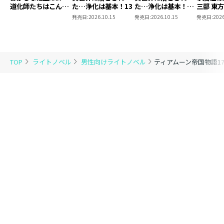
道化師たちはこんが
た…浄化は基本！13
た…浄化は基本！
三部 東
りと
13【ピッコマ限定
発売日:
2026.10.15
発売日:
2026.10.15
発売日:
2026
SS付き】
TOP
ライトノベル
男性向けライトノベル
ティアムーン帝国物語1