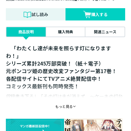
試し読み
購入する
商品説明
購入特典
関連ニュース
「わたくし達が未来を照らす灯になります
わ！」
シリーズ累計245万部突破！（紙＋電子）
元ポンコツ姫の歴史改変ファンタジー第17巻！
各配信サイトにてTVアニメ絶賛配信中！
コミックス最新刊も同時発売！
収録書き下ろし「その灯は未だ消えず ～ケーキの灯台
と、永遠の謎と～」
もっと見る
収録書き下ろし「その灯は未だ消えず ～幻の灯台を見
上げて～」
収録書き下ろし「その灯は未だ消えず ～ミーア姫、オ