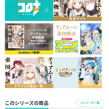
ーパーツに出逢う！～」
収録書き下ろし「その灯は未だ消えず ～栄光の船出
は、叡智の導きと共に～」
国王暗殺の嫌疑で投獄中のオウラニア姫が消えた。誘拐
か逃亡か、はたまた『蛇』の罠か。彼女が処刑される未
来を知るミーアは、ガヌドス王を牽制し、ヴァイサリア
ン族の蜂起を止めるため、元老議会へと乗り込むこと
に。だが、議員たちは歓迎を超えて、問題丸投げモード
だった!? 叡智の名の下に重〜い期待を背負わされた小
心者姫【チキンハートプリンセス】は、思わず問いかけ
る──「国とはなんぞや？」と。放置された問題へと民
らが手を伸ばし、虚無に囚われた父娘が決別を図る時、
元わがまま姫の旗の下で国が再び動き出す！ 「わた
くし達が未来を照らす灯になりますわ！」 元・ポンコツ
姫（現・師匠）の歴史改変ファンタジー第17巻！ 書き
下ろし番外編4本&おまけミーアの日記帳＆描き下ろし四
このシリーズの商品
シリーズ一覧
コマ収録！