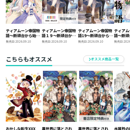
ティアムーン帝国物
ティアムーン帝国物
ティアムーン帝国物
ティアム
語～断頭台から始ま
語１９～断頭台から
語19～断頭台から始
語～断頭
る、姫の転生逆転ス
始まる、姫の転生逆
まる、姫の転生逆転
る、姫の
発売日:
2026.09.10
発売日:
2026.09.10
発売日:
2026.09.10
発売日:
2026
トーリー～@COMIC
転ストーリー～
ストーリー～
トーリー
第12巻
【BOOK☆WALKER
第11巻
限定書き下ろしSS付
こちらもオススメ
オススメ商品一覧
き】
おかしな転生XXX
異世界に落とされ
異世界に落とされ
水属性の