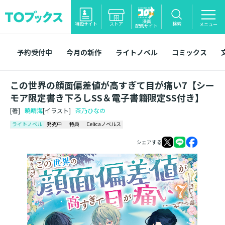
漫画
特設サイト
ストア
検索
メニュー
配信サイト
予約受付中
今月の新作
ライトノベル
コミックス
この世界の顔面偏差値が高すぎて目が痛い7【シー
モア限定書き下ろしSS＆電子書籍限定SS付き】
[著]
暁晴海
[イラスト]
茶乃ひなの
ライトノベル
発売中
特典
Celicaノベルス
シェアする