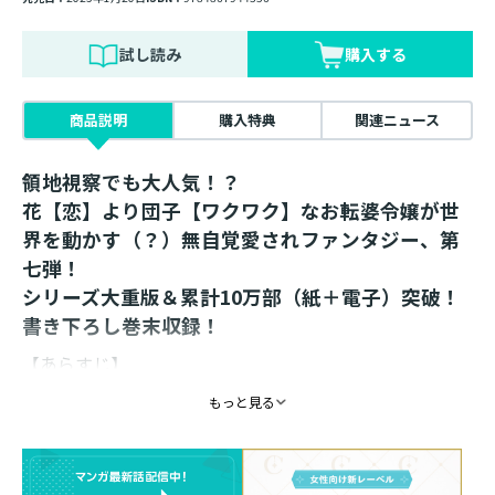
試し読み
購入する
商品説明
購入特典
関連ニュース
領地視察でも大人気！？
花【恋】より団子【ワクワク】なお転婆令嬢が世
界を動かす（？）無自覚愛されファンタジー、第
七弾！
シリーズ大重版＆累計10万部（紙＋電子）突破！
書き下ろし巻末収録！
【あらすじ】
もっと見る
聖女修行のためにやってきたバッシュ公爵領では、騎士
たちに忠誠を誓われ、冷たかった執事もなぜか優しくな
り、朝食も豪華で良いこと尽くめ！ と言いたいところ