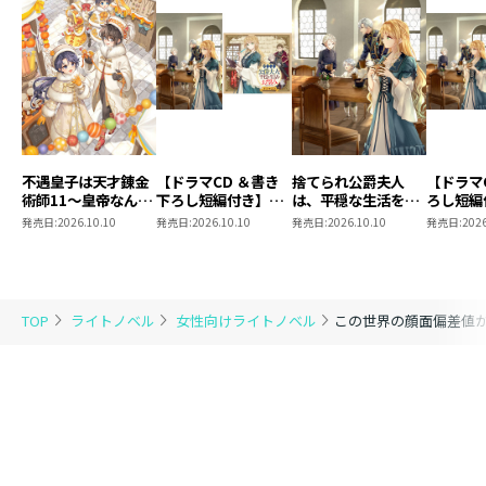
不遇皇子は天才錬金
【ドラマCD ＆書き
捨てられ公爵夫人
【ドラマ
術師11～皇帝なんて
下ろし短編付き】捨
は、平穏な生活をお
ろし短編
柄じゃないので弟妹
てられ公爵夫人は、
望みのようです5
られ公爵
発売日:
2026.10.10
発売日:
2026.10.10
発売日:
2026.10.10
発売日:
2026
を可愛がりたい～
平穏な生活をお望み
穏な生活
のようです5【著：
ようです
カレヤタミエ 直筆
サイン本】
TOP
ライトノベル
女性向けライトノベル
この世界の顔面偏差値が