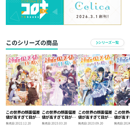
だけど、私を良く思わないご令嬢もいるし、お兄様たち
が異常に警戒する『帝国』とやらの存在も見え隠れ。ま
ぁとりあえずは、私に会えるのを楽しみにしてくれてい
る領民の皆様へご挨拶も兼ねて領地視察へレッツゴ
ー！ 魅力的な食材やちびモフ獣人たちとの交流に心奪
われて興味の赴くまま視察してたら思った以上に喜ば
このシリーズの商品
れ、気づけば男女関係なく鼻血出まくりで万歳大合
シリーズ一覧
唱！ あれ、私ってもしかして……大人気！？
花【恋】より団子【ワクワク】なお転婆令嬢が世界を動
かす（？）無自覚愛されファンタジー、第七弾！
著者について
●暁晴海
皆様のおかげで７巻発刊です！ ありがとうございまし
た！
そして本格的にバッシュ公爵領編に突入です。エレノア
この世界の顔面偏差
この世界の顔面偏差
この世界の顔面偏差
この世界
値が高すぎて目が痛
値が高すぎて目が痛
値が高すぎて目が痛
値が高す
ガチ勢の家令とか、領内エレノア祭りとか、見どころ盛
い
い2
い3
い4
発売日:
2022.12.20
発売日:
2023.03.20
発売日:
2023.09.20
発売日:
2024
り沢山です。是非ご堪能くださいませ