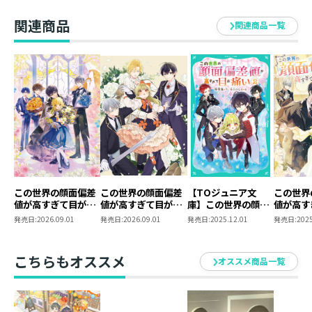
関連商品
関連商品一覧
この世界の顔面偏差
この世界の顔面偏差
【TOジュニア文
この世界
値が高すぎて目が痛
値が高すぎて目が痛
庫】この世界の顔面
値が高す
い10
い～突然始まる異世
偏差値が高すぎて目
い９
発売日:
2026.09.01
発売日:
2026.09.01
発売日:
2025.12.01
発売日:
2025
界溺愛生活～
が痛い2
@COMIC 第1巻
こちらもオススメ
オススメ商品一覧