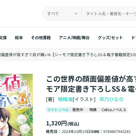
すべて
文庫
絵本
その他書籍
アニメ/映画/舞台
グッズ/セット
ド
偏差値が高すぎて目が痛い6【シーモア限定書き下ろしSS＆電子書籍限定SS
この世界の顔面偏差値が高
モア限定書き下ろしSS＆電
[著]
暁晴海
[イラスト]
茶乃ひなの
ライトノベル
発売中
特典
Celicaノベルス
1,320円
(税込)
発売日：
2024年10月10日
ISBN：
9784867943281