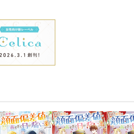
イケメンな怪我人たちから引っ張りだこ
逆に彼らから手取り足取り手厚いサポー
を繰り返す中で突然聞かされたのは、王
王宮へ赴けばびっくり仰天、ロイヤルフ
っちゃった！？ しかも『聖女』の修行
ためにやってきたのは、転生前のエレノ
ッシュ公爵領。転生後の初訪問に胸躍ら
ら不穏な雰囲気で……？
いざ、愛のスパルタ修行へ！
花【恋】より団子【バトル】なお転婆令
されファンタジー、第六弾！
著者について
●暁晴海
皆様のおかげで、気が付けば６巻発売と
ここまでこられたのも皆様方のおかげと
そしていよいよ、バッシュ公爵領編に突
になりそうです。