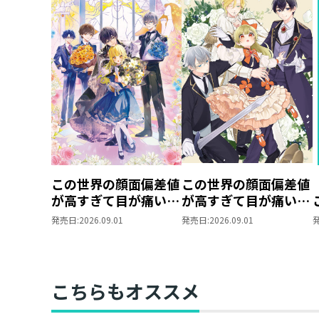
この世界の顔面偏差値
この世界の顔面偏差値
が高すぎて目が痛い
が高すぎて目が痛い～
10
突然始まる異世界溺愛
発売日:
2026.09.01
発売日:
2026.09.01
生活～@COMIC 第1巻
こちらもオススメ