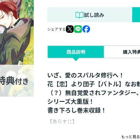
試し読み
シェアする
商品説明
購入特
いざ、愛のスパルタ修行へ！
花【恋】より団子【バトル】なお
（？）無自覚愛されファンタジー
シリーズ大重版！
書き下ろし巻末収録！
【あらすじ】
壮絶な戦いが終結し、始まったのは負傷
もっと見る