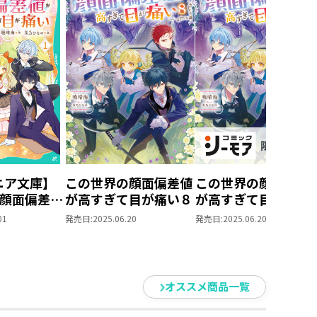
ニア文庫】
この世界の顔面偏差値
この世界の顔面偏差
顔面偏差値
が高すぎて目が痛い８
が高すぎて目が痛い
目が痛い1
8【シーモア限定書
01
発売日:
2025.06.20
発売日:
2025.06.20
下ろしSS＆電子書籍
限定SS付き】
オススメ商品一覧