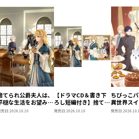
捨てられ公爵夫人は、
【ドラマCD＆書き下
ちびっこパ
平穏な生活をお望みの
ろし短編付き】捨てら
異世界スイ
ようです5
れ公爵夫人は、平穏な
パパともふ
発売日:
2026.10.10
発売日:
2026.10.10
発売日:
2026.10.
生活をお望みのようで
な仲間と美
す5
を過ごしま