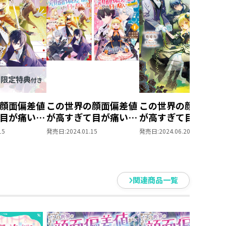
顔面偏差値
この世界の顔面偏差値
この世界の顔面偏差
目が痛い
が高すぎて目が痛い
が高すぎて目が痛い
ア限定書き
原作小説第4巻＋コミ
15
発売日:
2024.01.15
発売日:
2024.06.20
＆電子書籍
ックス第1巻 2冊同
き】
時購入セット【特典
SS付き】
関連商品一覧