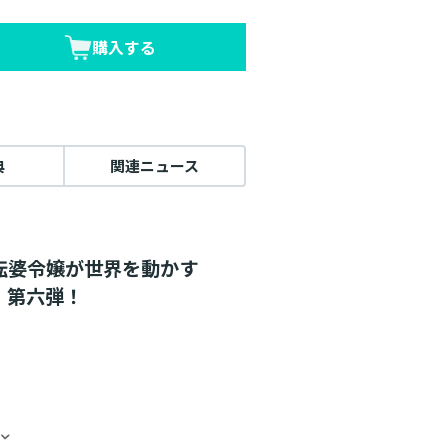
購入する
典
関連ニュース
転婆令嬢が世界を動かす
、第六弾！
したお兄様たちの看病でした！