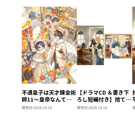
不遇皇子は天才錬金術
【ドラマCD ＆書き下
師11～皇帝なんて柄
ろし短編付き】捨てら
じゃないので弟妹を可
れ公爵夫人は、平穏な
発売日:
2026.10.10
発売日:
2026.10.10
愛がりたい～
生活をお望みのようで
す5【著：カレヤタミ
エ 直筆サイン本】