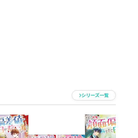
の私は対応に追われた末に倒れ、
トを受けることに。すったもんだ
家からの招集命令！ そそくさと
ァミリーが私の『仮』婚約者にな
が必要ってどういう事！？ その
アが赤ん坊の時に暮らしていたバ
せていたのも束の間、そこは何や
嬢が世界を動かす（？）無自覚愛
シリーズ一覧
相成りました。
、感謝の舞いを踊っております！
入！ エレノアにとっても肥える秋