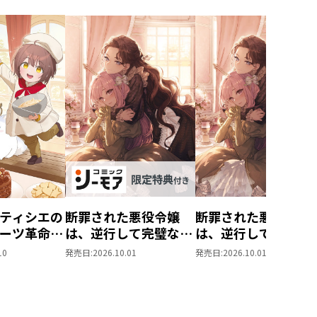
ティシエの
断罪された悪役令嬢
断罪された悪役令嬢
ーツ革命～
は、逆行して完璧な悪
は、逆行して完璧な
もふと愉快
女を目指す11【シー
女を目指す11
10
発売日:
2026.10.01
発売日:
2026.10.01
味しい毎日
モア限定書き下ろし
す！～
SS付き】