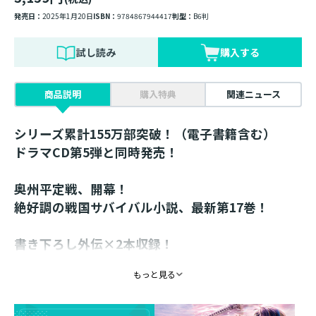
発売日：
2025年1月20日
ISBN：
9784867944417
判型：
B6判
試し読み
購入する
商品説明
購入特典
関連ニュース
シリーズ累計155万部突破！（電子書籍含む）
ドラマCD第5弾と同時発売！
奥州平定戦、開幕！
絶好調の戦国サバイバル小説、最新第17巻！
書き下ろし外伝×2本収録！
コミックス11巻も好評発売中！
もっと見る
1588年。朽木家が東国遠征へと乗り出した年。
関東の大半はすでに嫡男・堅綱が制圧。残る佐竹、蘆名