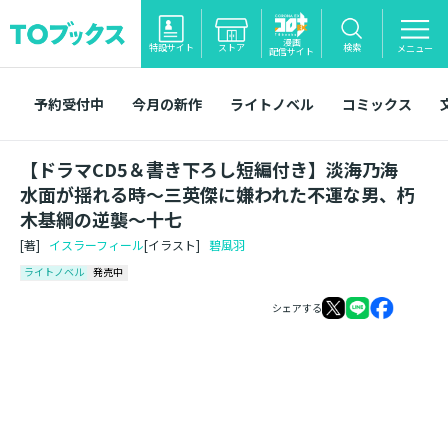
漫画
特設サイト
ストア
検索
メニュー
配信サイト
予約受付中
今月の新作
ライトノベル
コミックス
【ドラマCD5＆書き下ろし短編付き】淡海乃海
水面が揺れる時～三英傑に嫌われた不運な男、朽
木基綱の逆襲～十七
[著]
イスラーフィール
[イラスト]
碧風羽
ライトノベル
発売中
シェアする