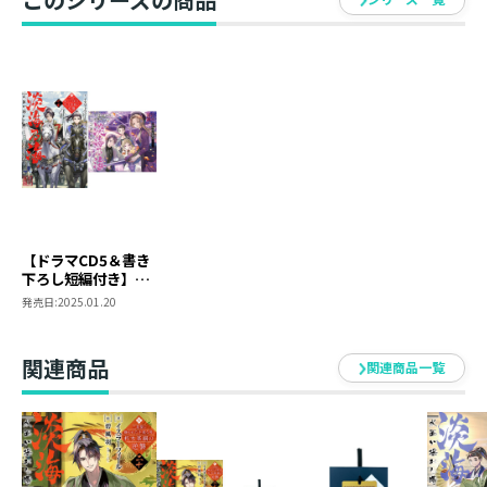
プロット無しのストーリーテラーで小説の中で妄想を炸
裂させています。
現在ダイエットと筋トレに励んでいます。
碧 風羽（ミドリ フウ）
SF、ファンタジーを中心にイラストレーターとして活
動。漫画執筆、教本執筆も。
X（旧Twitter） @foomidori
pixivID 635526
【ドラマCD5＆書き
下ろし短編付き】淡
海乃海 水面が揺れ
発売日:
2025.01.20
る時～三英傑に嫌わ
れた不運な男、朽木
基綱の逆襲～十七
関連商品
関連商品一覧