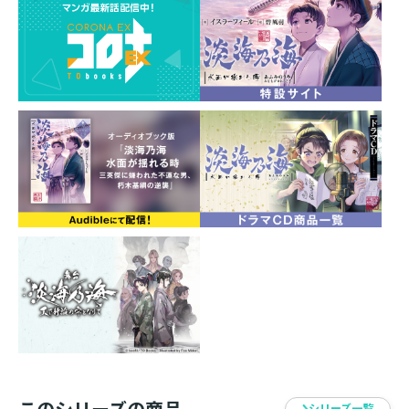
といった諸大名を下すべく、基綱は十万超の大軍を率い
小田原城から北上していく。
しかし南奥州では伊達を中心に反朽木連合が結成され、
跡継ぎを切り捨てるのも辞さずに徹底抗戦の構え。
加えて九州ではスペインによる武力侵攻も懸念されてい
る。
前門の奥州勢に、後門のキリスト教勢力。
前後に難敵を抱えながらも、天下人の武威を示すため必
要なのは――‟圧勝”のみ。
武家、公家、民衆……日ノ本中の視線が集まる中、天下
統一に向けた最終決戦の幕が上がる！
弱肉強食の世を描く戦国サバイバル小説、最新第十七
巻！
イスラーフィール
千葉県在住。趣味は読書、ビデオ鑑賞です。
SF、歴史が好きで戦国時代を舞台にした小説を書きまし
た。
このシリーズの商品
シリーズ一覧