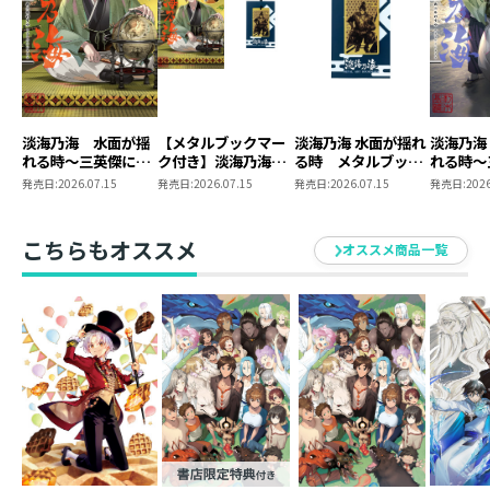
淡海乃海 水面が揺
【メタルブックマー
淡海乃海 水面が揺れ
淡海乃海
れる時～三英傑に嫌
ク付き】淡海乃海
る時 メタルブック
れる時～
われた不運な男、朽
水面が揺れる時～三
マーク
われた不
発売日:
2026.07.15
発売日:
2026.07.15
発売日:
2026.07.15
発売日:
2026
木基綱の逆襲～二十
英傑に嫌われた不運
木基綱の
な男、朽木基綱の逆
襲～20
こちらもオススメ
オススメ商品一覧