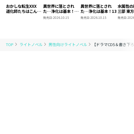
おかしな転生XXX
異世界に落とされ
異世界に落とされ
水属性の
道化師たちはこんが
た…浄化は基本！
た…浄化は基本！13
三部 東
りと
13【ピッコマ限定
発売日:
2026.10.15
発売日:
2026.10.15
発売日:
2026
SS付き】
TOP
ライトノベル
男性向けライトノベル
【ドラマCD5＆書き下