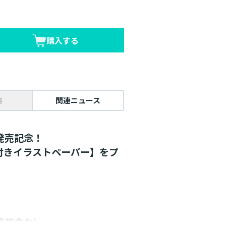
購入する
典
関連ニュース
発売記念！
付きイラストペーパー】をプ
書籍含む）