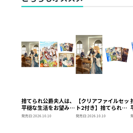
捨てられ公爵夫人は、
【クリアファイルセッ
平穏な生活をお望みの
ト2付き】捨てられ公
ようです5 同時発売
爵夫人は、平穏な生活
発売日:
2026.10.10
発売日:
2026.10.10
まとめ買いセット
をお望みのようです5
【著：カレヤタミエ