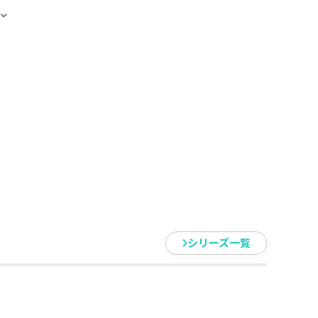
タジー第9巻！
子書籍含む）＞
し漫画W収録！
シリーズ一覧
典！春の日びより先生書き下