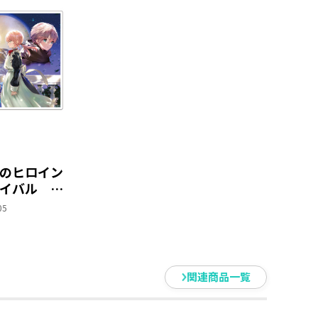
ードセットが登場！
ト付き！
TOブックスオンラインストア限
ブックスオンラインストア
ショート付きイラストペ
のヒロイン
ポストカードセット1用
イバル ア
ル
05
配布終了
バー
関連商品一覧