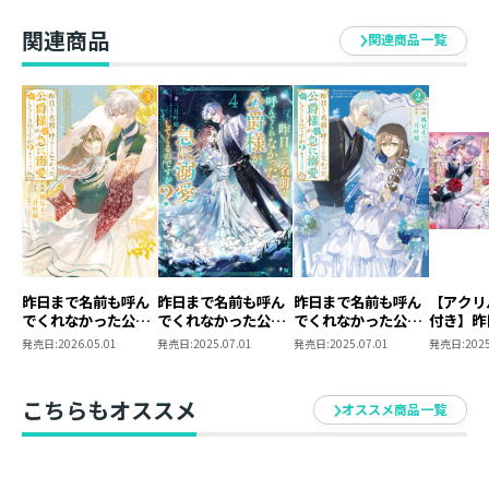
クリルスタンド
関連商品
関連商品一覧
昨日まで名前も呼ん
昨日まで名前も呼ん
昨日まで名前も呼ん
【アクリ
でくれなかった公爵
でくれなかった公爵
でくれなかった公爵
付き】昨
様が、急に溺愛して
様が、急に溺愛して
様が、急に溺愛して
も呼んで
発売日:
2026.05.01
発売日:
2025.07.01
発売日:
2025.07.01
発売日:
2025
くるのですが？
くるのですが？4
くるのですが？
た公爵様
@COMIC 第3巻
@COMIC 第2巻
愛してく
が？３
こちらもオススメ
オススメ商品一覧