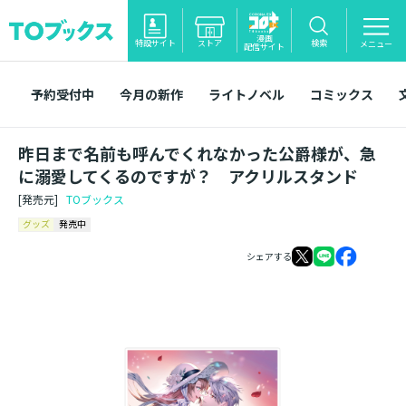
漫画
特設サイト
ストア
検索
メニュー
配信サイト
予約受付中
今月の新作
ライトノベル
コミックス
昨日まで名前も呼んでくれなかった公爵様が、急
に溺愛してくるのですが？ アクリルスタンド
[発売元]
TOブックス
グッズ
発売中
シェアする