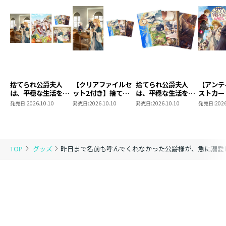
捨てられ公爵夫人
【クリアファイルセ
捨てられ公爵夫人
【アンテ
は、平穏な生活をお
ット2付き】捨てら
は、平穏な生活をお
ストカー
望みのようです5
れ公爵夫人は、平穏
望みのようです ク
き】捨て
発売日:
2026.10.10
発売日:
2026.10.10
発売日:
2026.10.10
発売日:
2026
同時発売まとめ買い
な生活をお望みのよ
リアファイルセット
人は、平
セット【著：カレヤ
うです5
2
お望みの
タミエ 直筆サイン
本】
TOP
グッズ
昨日まで名前も呼んでくれなかった公爵様が、急に溺愛