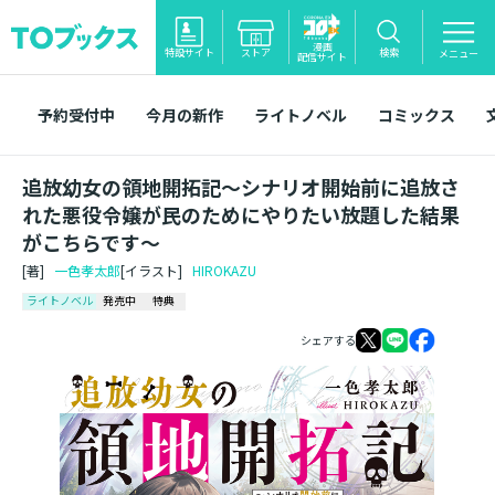
漫画
特設サイト
ストア
検索
メニュー
配信サイト
予約受付中
今月の新作
ライトノベル
コミックス
追放幼女の領地開拓記～シナリオ開始前に追放さ
れた悪役令嬢が民のためにやりたい放題した結果
がこちらです～
[著]
一色孝太郎
[イラスト]
HIROKAZU
ライトノベル
発売中
特典
シェアする