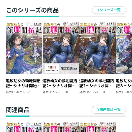
相性ばつぐん！ ゾンビの魂を浄化、蔓延る魔物を従順
このシリーズの商品
シリーズ一覧
なスケルトンに変えると、農地開墾に防壁や街道の建設
と、やりたい放題改革を推し進めていく。
闇の力による好き放題の開拓は、未開の地を国中にその
名を轟かす都市へ変えていき……？ 最凶幼女の大逆転
領地発展ファンタジー！
追放幼女の領地開拓
追放幼女の領地開拓
追放幼女の領地開拓
追放幼女
記～シナリオ開始前
記2～シナリオ開始
記2～シナリオ開始
記３～シ
に追放された悪役令
前に追放された悪役
前に追放された悪役
前に追放
発売日:
2025.06.20
発売日:
2025.10.10
発売日:
2025.10.10
発売日:
2026
嬢が民のためにやり
令嬢が民のためにや
令嬢が民のためにや
令嬢が民
たい放題した結果が
りたい放題した結果
りたい放題した結果
りたい放
こちらです～
がこちらです～
がこちらです～
がこちら
関連商品
関連商品一覧
【BOOK☆WALKER
限定書き下ろしSS＆
電子書籍限定SS付
き】