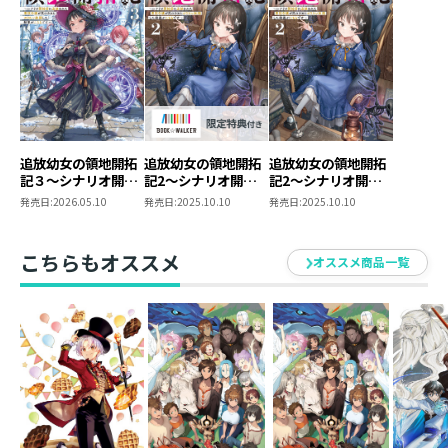
追放幼女の領地開拓
追放幼女の領地開拓
追放幼女の領地開拓
記３～シナリオ開始
記2～シナリオ開始
記2～シナリオ開始
前に追放された悪役
前に追放された悪役
前に追放された悪役
発売日:
2026.05.10
発売日:
2025.10.10
発売日:
2025.10.10
令嬢が民のためにや
令嬢が民のためにや
令嬢が民のためにや
りたい放題した結果
りたい放題した結果
りたい放題した結果
がこちらです～
がこちらです～
がこちらです～
こちらもオススメ
オススメ商品一覧
【BOOK☆WALKER
限定書き下ろしSS＆
電子書籍限定SS付
き】