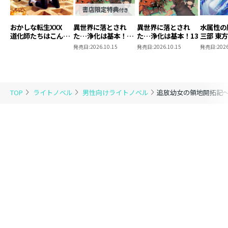
おかしな転生XXX
異世界に落とされ
異世界に落とされ
水属性の
道化師たちはこんが
た…浄化は基本！
た…浄化は基本！13
三部 東
りと
13【ピッコマ限定
発売日:
2026.10.15
発売日:
2026.10.15
発売日:
2026
SS付き】
TOP
ライトノベル
男性向けライトノベル
追放幼女の領地開拓記