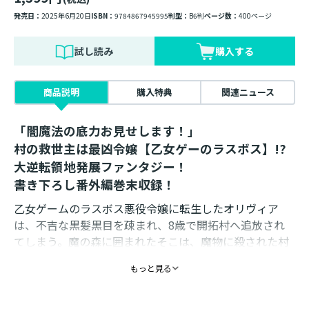
発売日：
2025年6月20日
ISBN：
9784867945995
判型：
B6判
ページ数：
400ページ
試し読み
購入する
商品説明
購入特典
関連ニュース
「闇魔法の底力お見せします！」
村の救世主は最凶令嬢【乙女ゲーのラスボス】!?
大逆転領地発展ファンタジー！
書き下ろし番外編巻末収録！
乙女ゲームのラスボス悪役令嬢に転生したオリヴィア
は、不吉な黒髪黒目を疎まれ、8歳で開拓村へ追放され
てしまう。魔の森に囲まれたそこは、魔物に殺された村
人達がゾンビ化し、夜な夜な徘徊する不毛の地だった。
もっと見る
だが、飢える民を見て、幼い令嬢は不敵に微笑む。
「みんな、あたしについてくる覚悟はできてる？」
なぜなら、彼女の「闇の神聖魔法」は、忌まわしい地と