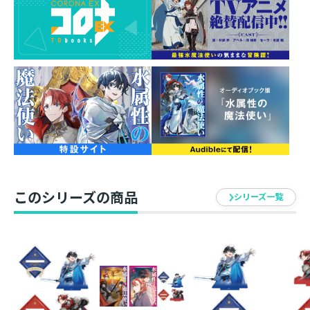
りしているうち、気付けばボスンター国の街ミファソシ
に到着。中央諸国へ帰る新たな伝手を得るべく、貴人の
娘ミーファに剣を教えることに。新たな弟子は、東方諸
国を束ねる超大国・ダーウェイの王家に輿入れする主の
ため腕を磨く天才だ。屋敷に逗留し、二人を慕う少女に
剣術やバイオリンの稽古をつける最中――鮮やかな光が空を
切り裂いた！ 数千体もの魔物を召喚する大禁呪が街に
放たれたのだ。王国暗部に秘されたその術はどうやら彼
女を標的にしていて……？
「水属性魔法に守れないものはありません！」
東方諸国にうごめく陰謀を打ち払え！ 最強水魔法使い
の気ままな冒険譚！
このシリーズの商品
シリーズ一覧
＜アクリルスタンド情報＞
原作イラストを使用した、キャラクターアクリルスタン
ドが登場！
原作小説 第二部 西方諸国編5のカバーイラストに描かれ
た、涼とアベルがアクリルスタンドに！