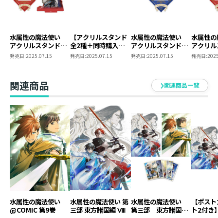
台座にはオリジナルデザイン入り🎵
デスクや棚に手軽に飾ってお楽しみください！
水属性の魔法使い
【アクリルスタンド
水属性の魔法使い
水属性
アクリルスタンド
全2種＋同時購入特
アクリルスタンド
アクリル
全2種セット【特典
典SS付き】水属性の
（涼）
（アベル
発売日:
2025.07.15
発売日:
2025.07.15
発売日:
2025.07.15
発売日:
2025
仕様 ： 特典SS付き書籍＋アクリルスタンド1種
SS付き】
魔法使い 原作小説
書籍体裁 ： 単行本・ソフトカバー
第三部（東方諸国
編）第3巻＋コミッ
グッズ素材 ： アクリル
関連商品
関連商品一覧
クス第7巻 2冊同時
グッズサイズ ： 約H7×W10cm
購入セット
発行元 ： TOブックス
著 ： 久宝忠
イラスト ： 天野 英
水属性の魔法使い
水属性の魔法使い 第
水属性の魔法使い
【ポスト
@COMIC 第9巻
三部 東方諸国編 Ⅷ
第三部 東方諸国編
ト2付き