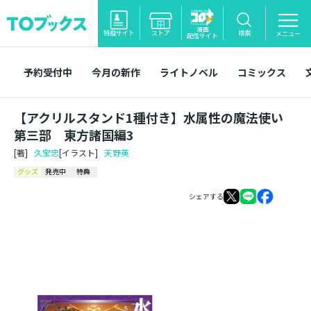
漫画
特設サイト
ストア
検索
メニュー
配信サイト
予約受付中
今月の新作
ライトノベル
コミックス
【アクリルスタンド1種付き】水属性の魔法使い
第三部 東方諸国編3
[著]
久宝忠
[イラスト]
天野英
グッズ
発売中
特典
シェアする