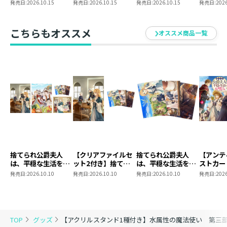
8 同時発売まとめ
魔法使
発売日:
2026.10.15
発売日:
2026.10.15
発売日:
2026.10.15
発売日:
2026
買いセット
東方諸国
こちらもオススメ
オススメ商品一覧
捨てられ公爵夫人
【クリアファイルセ
捨てられ公爵夫人
【アンテ
は、平穏な生活をお
ット2付き】捨てら
は、平穏な生活をお
ストカー
望みのようです5
れ公爵夫人は、平穏
望みのようです ク
き】捨て
発売日:
2026.10.10
発売日:
2026.10.10
発売日:
2026.10.10
発売日:
2026
同時発売まとめ買い
な生活をお望みのよ
リアファイルセット
人は、平
セット【著：カレヤ
うです5
2
お望みの
タミエ 直筆サイン
本】
TOP
グッズ
【アクリルスタンド1種付き】水属性の魔法使い 第三部