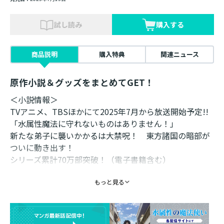
試し読み
購入する
商品説明
購入特典
関連ニュース
原作小説＆グッズをまとめてGET！
＜小説情報＞
TVアニメ、TBSほかにて2025年7月から放送開始予定!!
「水属性魔法に守れないものはありません！」
新たな弟子に襲いかかるは大禁呪！ 東方諸国の暗部が
ついに動き出す！
シリーズ累計70万部突破！（電子書籍含む）
コミカライズ第7巻と同日発売！
もっと見る
クラーケンの襲撃に遭い船を失った涼とアベルはジャン
グルを闊歩していた。絶対に通り抜けられない魔の森も
なんのその。黄金の竜王に出会ったり茶々を入れ合った