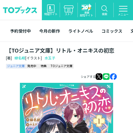
漫画
特設サイト
ストア
検索
メニュー
配信サイト
予約受付中
今月の新作
ライトノベル
コミックス
【TOジュニア文庫】リトル・オニキスの初恋
[著]
緑名紺
[イラスト]
水玉子
ジュニア文庫
発売中
特典
TOジュニア文庫
シェアする