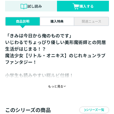
試し読み
購入する
商品説明
購入特典
関連ニュース
「きみは今日から俺のものです」
いじわるでちょっぴり優しい美形魔術師との同居
生活がはじまる！？
魔法少女【リトル・オニキス】のじれキュンラブ
ファンタジー！
小学生も読みやすい総ルビ仕様！
書き下ろし番外編収録！
もっと見る
紙書籍限定、描き下ろし4コマ特典しおり付き！
「ルノン、きみは今日から俺のものです」
小学校からの帰り道、不思議な世界に誘拐されちゃいま
このシリーズの商品
した！？ わたしをこの世界に呼んだのは魔術師の男の
シリーズ一覧