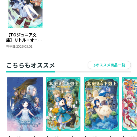
【TOジュニア文
庫】リトル・オニキ
スの初恋２
発売日:
2026.05.01
こちらもオススメ
オススメ商品一覧