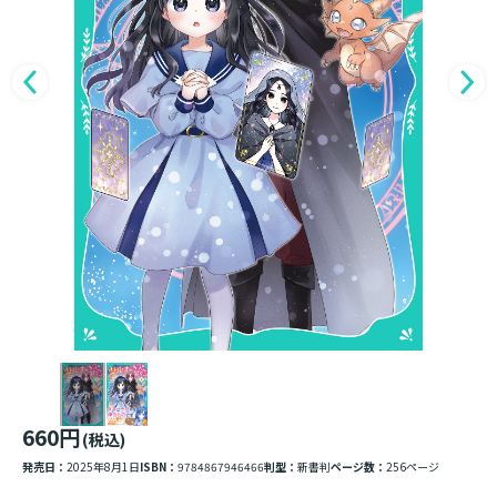
660円
(税込)
発売日：
2025年8月1日
ISBN：
9784867946466
判型：
新書判
ページ数：
256ページ