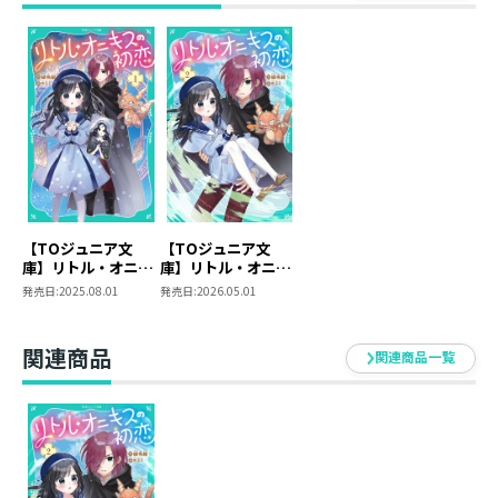
子・ユラ。おうちに帰りたいのに、研究の手伝いをしろ
って命令する、超強引な奴なの！ でも、魔術を教えて
くれたり、泣いていたらなぐさめてくれたり、少しはい
いところもあるかも……？ いじわるでちょっぴり優し
い美形魔術師との同居生活がはじまる！？ 小さな魔法
少女〈リトル・オニキス〉がおくる、じれキュンラブフ
ァンタジー！
緑名紺（みどりなこん）
【TOジュニア文
【TOジュニア文
庫】リトル・オニキ
庫】リトル・オニキ
「らすぼす魔女は堅物従者と戯れる」（株式会社フロン
スの初恋
スの初恋２
発売日:
2025.08.01
発売日:
2026.05.01
ティアワークス）でデビュー。
「小説家になろう」にて複数作品を連載中。
関連商品
関連商品一覧
水玉子(みずたまこ)
イラストレーター。
児童書やライトノベルなど
数多くの作品のイラストを担当。