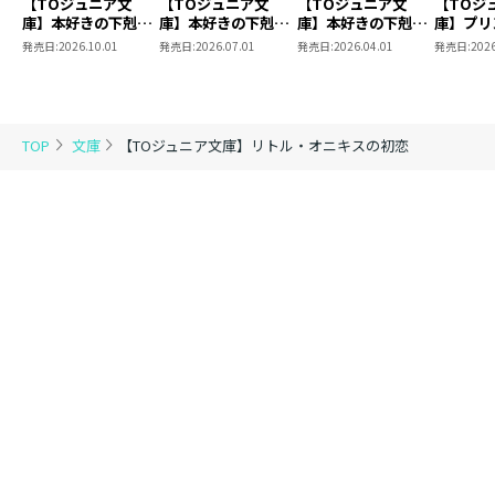
【TOジュニア文
【TOジュニア文
【TOジュニア文
【TOジ
庫】本好きの下剋
庫】本好きの下剋
庫】本好きの下剋
庫】プリ
上 第三部 領主の
上 第三部 領主の
上 第三部 領主の
ン・オー
発売日:
2026.10.01
発売日:
2026.07.01
発売日:
2026.04.01
発売日:
2026
養女１０
養女9
養女８
響け！ 
奏！～
TOP
文庫
【TOジュニア文庫】リトル・オニキスの初恋