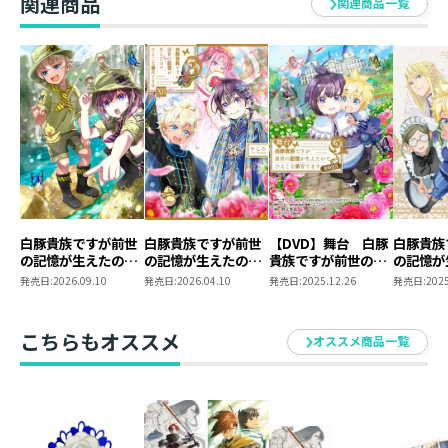
関連商品
関連商品一覧
グッズ素材 ： アクリル、シリコーン
ス】
グッズサイズ ： 40mm×40mm以内
発行元 ： TOブックス
著 ： やしろ
イラスト ： keepout
白豚貴族ですが前世
白豚貴族ですが前世
【DVD】舞台 白豚
白豚貴族
の記憶が生えたので
の記憶が生えたので
貴族ですが前世の記
の記憶が
ひよこな弟育てます
ひよこな弟育てます
憶が生えたのでひよ
ひよこな
発売日:
2026.09.10
発売日:
2026.04.10
発売日:
2025.12.26
発売日:
2025
17
16
こな弟育てます2025
Blu-ray
ニメグッ
こちらもオススメ
オススメ商品一覧