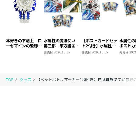
本好きの下剋上 ロ
水属性の魔法使い
【ポストカードセッ
水属性
ーゼマインの髪飾り
第三部 東方諸国編
ト2付き】水属性の
ポストカ
風ブローチ
8 同時発売まとめ
魔法使い 第三部
2
発売日:
2026.10.15
発売日:
2026.10.15
発売日:
2026
買いセット
東方諸国編8
TOP
グッズ
【ペットボトルマーカー1種付き】白豚貴族ですが前世の