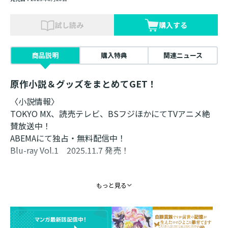
試し読み
購入する
商品説明
購入特典
関連ニュース
原作小説＆グッズをまとめてGET！
〈小説情報〉
TOKYO MX、読売テレビ、BSフジほかにてTVアニメ絶
賛放送中！
ABEMAにて独占・無料配信中！
Blu-ray Vol.1 2025.11.7 発売！
TOKYO MX：毎週日曜日 22:00～
もっと見る
読売テレビ：毎週月曜日 26:29～
BSフジ：毎週火曜日 24:00～
AT-X：毎週金曜日 21:00～
【リピート放送】毎週火曜日 9:00～／毎週木曜日 15:00