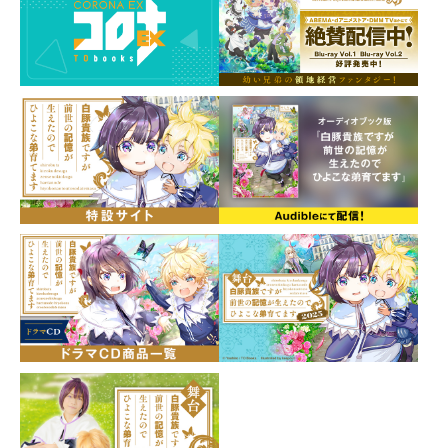
～
※放送日時は予告なく変更となる場合がございます。
シリーズ累計70万部突破！ （電子書籍を含む）
「この歌【ルビ：ねがい】よ、届けーー」
幼い兄弟の領地経営ファンタジー第15巻！
春の宴を前に、菊乃井侯爵・鳳蝶【ルビ：あげは】のも
とへ「帝国でも流行する病が北アマルナにも広がってい
る」という知らせが届く。友人・ネフェルティティの身
を案じながらも、弟・レグルスと六柱の神様への感謝を
捧げるイベントに臨むことに。なんでも市【ルビ：マル
シェ】、菊乃井の冒険者頂上を決める武闘会、帝都の歌
姫マリアと菊乃井歌劇団の特別公演、皇帝一家のお忍び
訪問……一つ一つ領主としての役目を果たし、いよいよ
フィナーレ！ ネフェルティティの国への支援も込め
て、鳳蝶たちの演奏が始まるーー！ 「この歌【ルビ：
ねがい】よ、届けーー」「おれもがんばる！ あにうえ