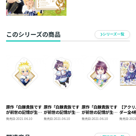
ひとりじゃないからね！」幼い兄弟の領地経営ファンタ
ジー第15弾！
〈ペットボトルマーカー情報〉
このシリーズの商品
シリーズ一覧
原作イラストを使用した、
キュートなペットボトルマーカーが登場！
鳳蝶、レグルス、ひよこの3種類がペットボトルマーカ
ーになりました！
ペットボトルだけでなくアンブレラマーカーとしてもご
利用いただけます。
チャームには金具もついているので、ポーチやカバンに
つけてもかわいいアイテムです！
原作「白豚貴族です
原作「白豚貴族です
原作「白豚貴族です
【アクリ
が前世の記憶が生え
が前世の記憶が生え
が前世の記憶が生え
ダー全4
仕様 ： 特典SS付き書籍＋ペットボトルマ
たのでひよこな弟育
たのでひよこな弟育
たのでひよこな弟育
豚貴族で
発売日:
2021.06.10
発売日:
2021.06.10
発売日:
2021.06.10
発売日:
2021
てます」スタンド付
てます」スタンド付
てます」スタンド付
記憶が生
ーカー1種
きアクリルキーホル
きアクリルキーホル
きアクリルキーホル
よこな弟
書籍体裁 ： 単行本・ソフトカバー
ダー【レグルス】
ダー【鳳蝶＆レグル
ダー【鳳蝶】