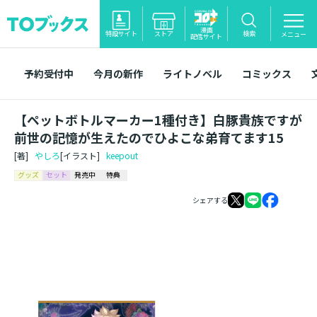
漫画
特設サイト
ストア
検索
メニュー
配信サイト
予約受付中
今月の新作
ライトノベル
コミックス
【ペットボトルマーカー1種付き】白豚貴族ですが
前世の記憶が生えたのでひよこな弟育てます15
[著]
やしろ
[イラスト]
keepout
グッズ
セット
発売中
特典
シェアする