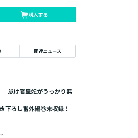
購入する
典
関連ニュース
！ 怠け者皇妃がうっかり無
書き下ろし番外編巻末収録！
は、
。