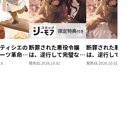
ティシエの
断罪された悪役令嬢
断罪された悪役令嬢
ーツ革命～
は、逆行して完璧な悪
は、逆行して完璧な
もふと愉快
女を目指す11【シー
女を目指す11
10
発売日:
2026.10.01
発売日:
2026.10.01
味しい毎日
モア限定書き下ろし
す！～
SS付き】