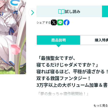
試し読み
シェアする
商品説明
購入特
「最強聖女ですが、
寝てるだけじゃダメですか？」
寝れば寝るほど、平穏が遠ざかる
双する救国ファンタジー！
3万字以上の大ボリューム加筆＆
「夢の食っちゃ寝作戦開始！」
お昼寝大好きな小国の王女ガートルード
大帝国へ向かう馬車の中でほくそ笑んだ
もっと見る