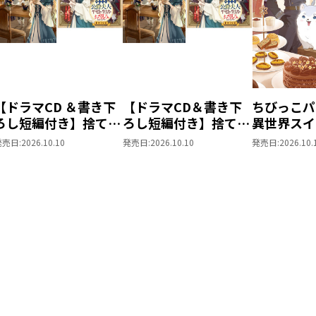
【ドラマCD ＆書き下
【ドラマCD＆書き下
ちびっこパ
ろし短編付き】捨てら
ろし短編付き】捨てら
異世界スイ
れ公爵夫人は、平穏な
れ公爵夫人は、平穏な
パパともふ
発売日:
2026.10.10
発売日:
2026.10.10
発売日:
2026.10.
生活をお望みのようで
生活をお望みのようで
な仲間と美
す5【著：カレヤタミ
す5
を過ごしま
エ 直筆サイン本】