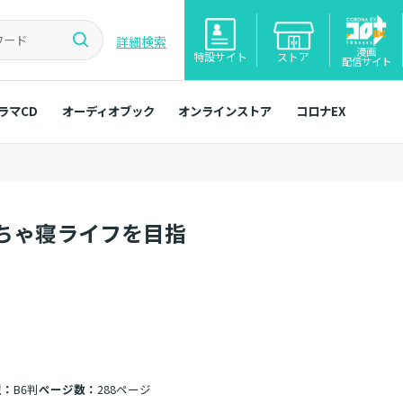
詳細検索
漫画
特設サイト
ストア
配信サイト
ラマCD
オーディオブック
オンラインストア
コロナEX
ちゃ寝ライフを目指
型：
B6判
ページ数：
288ページ