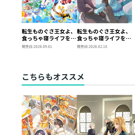
転生ものぐさ王女よ、
転生ものぐさ王女よ、
食っちゃ寝ライフを目
食っちゃ寝ライフを目
指せ！@COMIC 第1巻
指せ！２
発売日:
2026.09.01
発売日:
2026.02.10
こちらもオススメ