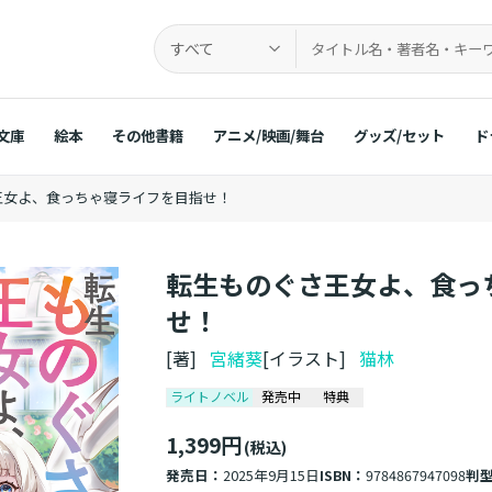
すべて
文庫
絵本
その他書籍
アニメ/映画/舞台
グッズ/セット
ド
王女よ、食っちゃ寝ライフを目指せ！
転生ものぐさ王女よ、食っ
せ！
[著]
宮緒葵
[イラスト]
猫林
ライトノベル
発売中
特典
1,399円
(税込)
発売日：
2025年9月15日
ISBN：
9784867947098
判