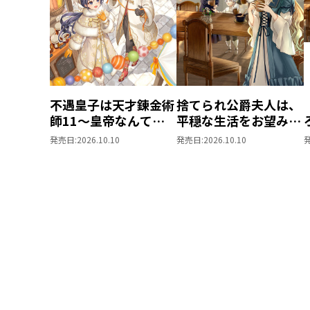
不遇皇子は天才錬金術
捨てられ公爵夫人は、
師11～皇帝なんて柄
平穏な生活をお望みの
じゃないので弟妹を可
ようです5
発売日:
2026.10.10
発売日:
2026.10.10
愛がりたい～