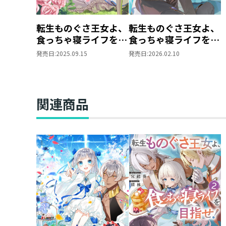
転生ものぐさ王女よ、
転生ものぐさ王女よ、
食っちゃ寝ライフを目
食っちゃ寝ライフを目
指せ！
指せ！２
発売日:
2025.09.15
発売日:
2026.02.10
関連商品