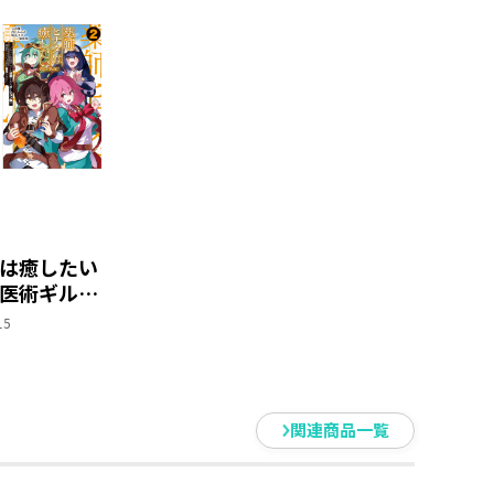
ラデザやイラスト、背景画や色塗
っております。
は癒したい
医術ギルド
たポーショ
15
ギルドで才
せる～ 原
巻＋コミッ
 2冊同時
関連商品一覧
【特典SS