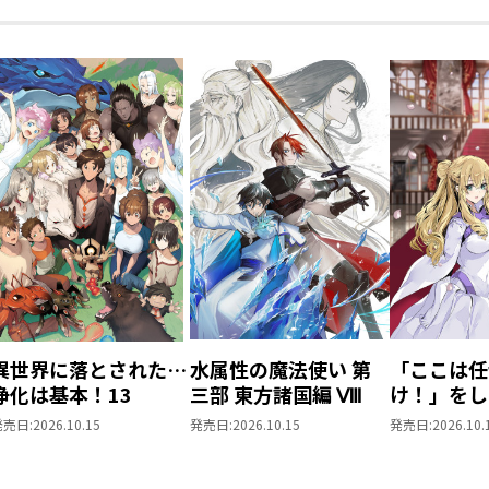
購入セット【特典SS
付き】
異世界に落とされた…
水属性の魔法使い 第
「ここは任
浄化は基本！13
三部 東方諸国編 Ⅷ
け！」をし
がりの望ま
発売日:
2026.10.15
発売日:
2026.10.15
発売日:
2026.10.
上6