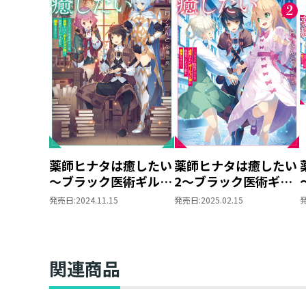
薬師ヒナタは癒したい
薬師ヒナタは癒したい
～ブラック医術ギルド
2～ブラック医術ギル
を追放されたポーショ
ドを追放されたポーシ
発売日:
2024.11.15
発売日:
2025.02.15
ン師は商業ギルドで才
ョン師は商業ギルドで
能を開花させる～
才能を開花させる～
関連商品