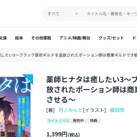
すべて
文庫
絵本
その他書籍
アニメ/映画/舞台
グッズ/セット
ド
癒したい3～ブラック医術ギルドを追放されたポーション師は商業ギルドで才
薬師ヒナタは癒したい3～
放されたポーション師は商
させる～
[著]
月ノみんと
[イラスト]
植田亮
ライトノベル
発売中
特典
1,399円
(税込)