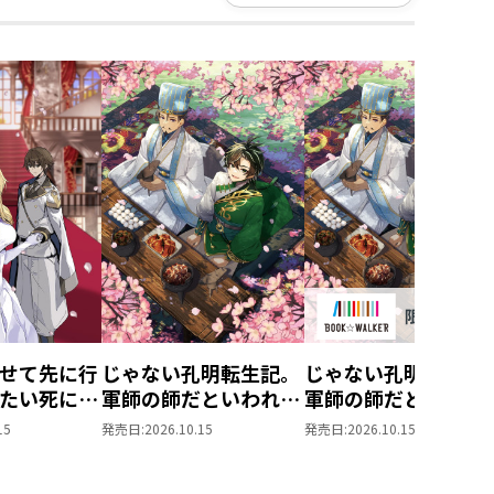
せて先に行
じゃない孔明転生記。
じゃない孔明転生記
たい死にた
軍師の師だといわれま
軍師の師だといわれ
ぬ宇宙下剋
しても5
しても
15
発売日:
2026.10.15
発売日:
2026.10.15
5【BOOK☆WALKE
限定書き下ろしSS付