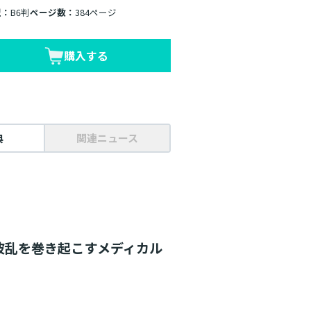
型：
B6判
ページ数：
384ページ
購入する
典
関連ニュース
波乱を巻き起こすメディカル