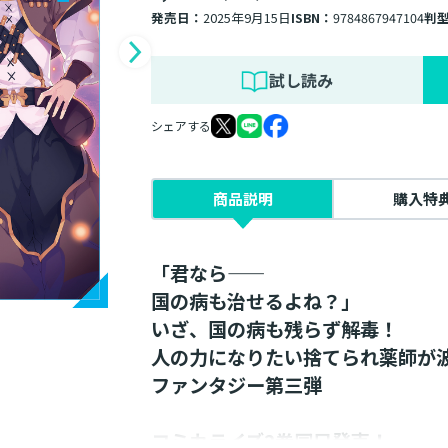
発売日：
2025年9月15日
ISBN：
9784867947104
判
試し読み
シェアする
商品説明
購入特
「君なら――
国の病も治せるよね？」
いざ、国の病も残らず解毒！
人の力になりたい捨てられ薬師が
ファンタジー第三弾
コミカライズ2巻同日発売！