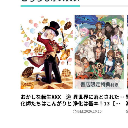
購入セット【特典SS
付き】
おかしな転生XXX 道
異世界に落とされた…
化師たちはこんがりと
浄化は基本！13【ピ
ッコマ限定SS付き】
発売日:
2026.10.15