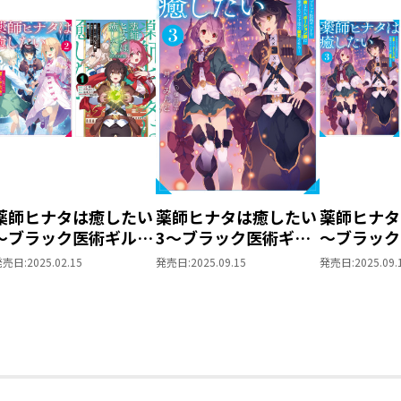
小説イラストやスマホゲームなどのキャ
り他諸々、絵に関することをいろいろや
薬師ヒナタは癒したい
薬師ヒナタは癒したい
薬師ヒナタ
～ブラック医術ギルド
3～ブラック医術ギル
～ブラック
を追放されたポーショ
ドを追放されたポーシ
を追放され
発売日:
2025.02.15
発売日:
2025.09.15
発売日:
2025.09.
ン師は商業ギルドで才
ョン師は商業ギルドで
ン師は商業
能を開花させる～ 原
才能を開花させる～
能を開花さ
作小説第2巻＋コミッ
作小説第3
クス第1巻 2冊同時
クス第2巻
購入セット【特典SS
購入セット
付き】
付き】