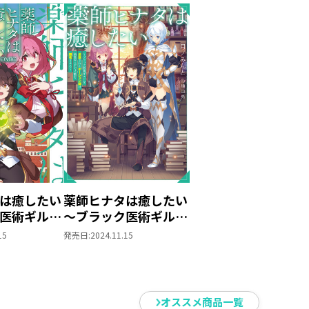
は癒したい
薬師ヒナタは癒したい
医術ギルド
～ブラック医術ギルド
たポーショ
を追放されたポーショ
15
発売日:
2024.11.15
ギルドで才
ン師は商業ギルドで才
せる～
能を開花させる～
第1巻
オススメ商品一覧