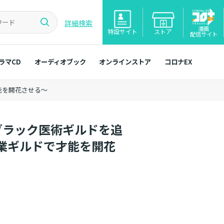
詳細検索
漫画
特設サイト
ストア
配信サイト
ラマCD
オーディオブック
オンラインストア
コロナEX
能を開花させる～
ブラック医術ギルドを追
業ギルドで才能を開花