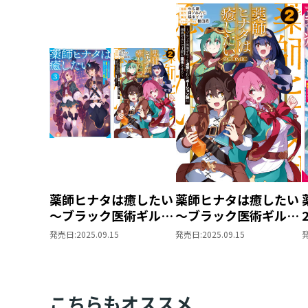
薬師ヒナタは癒したい
薬師ヒナタは癒したい
～ブラック医術ギルド
～ブラック医術ギルド
を追放されたポーショ
を追放されたポーショ
発売日:
2025.09.15
発売日:
2025.09.15
ン師は商業ギルドで才
ン師は商業ギルドで才
能を開花させる～ 原
能を開花させる～
作小説第3巻＋コミッ
@COMIC 第2巻
クス第2巻 2冊同時
こちらもオススメ