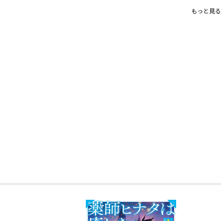
書き下ろし番外編巻末収録！
もっと見る
更なる医術を学ぶため、ポーション師ヒ
寄せるギルド長ライラにも応援され順風
の少女カエデが襲来!? しかも、彼女は
「争いに不要な医者を殺せ」と命令を受
傷つける人間は絶対に許せない。隣国へ
定スキルで見破り、軍備増強のための福
ポーションで対抗。果ては、寝たきりに
込んでいき……？
いざ、国の病も残らず解毒！ 人の力に
き起こすメディカルファンタジー第三弾
月ノみんと
こんにちは。著者の月ノみんとです。あ
によりです。届け！ この思い！ よろ
植田亮