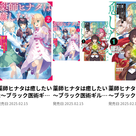
薬師ヒナタは癒したい
薬師ヒナタは癒したい
薬師ヒナタ
2～ブラック医術ギル
～ブラック医術ギルド
～ブラック
ドを追放されたポーシ
を追放されたポーショ
を追放され
発売日:
2025.02.15
発売日:
2025.02.15
発売日:
2025.02.
ョン師は商業ギルドで
ン師は商業ギルドで才
ン師は商業
才能を開花させる～
能を開花させる～ 原
能を開花さ
作小説第2巻＋コミッ
@COMIC 
クス第1巻 2冊同時