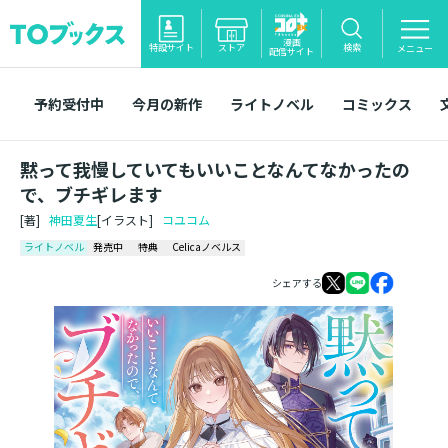
漫画
特設サイト
ストア
検索
メニュー
配信サイト
予約受付中
今月の新作
ライトノベル
コミックス
黙って我慢していてもいいことなんてなかったの
で、ブチギレます
[著]
神田夏生
[イラスト]
コユコム
ライトノベル
発売中
特典
Celicaノベルス
シェアする