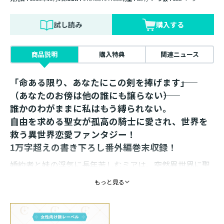
試し読み
購入する
商品説明
購入特典
関連ニュース
「命ある限り、あなたにこの剣を捧げます――」
（あなたのお傍は他の誰にも譲らない――）
誰かのわがままに私はもう縛られない。
自由を求める聖女が孤高の騎士に愛され、世界を
救う異世界恋愛ファンタジー！
1万字超えの書き下ろし番外編巻末収録！
婚約者と妹の浮気に長年苦しむミアは、突然異世界に聖
女として召喚されてしまう。
もっと見る
王族に、魔物の瘴気で滅亡寸前の国を救えと理不尽に命
じられ、溜め込んだストレスが大爆発！
彼らのために力は使わないと頑なに心を閉ざす。