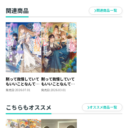
楽しんでいただけましたら嬉しいです！
関連商品
関連商品一覧
コユコム
猫という生き物が好きなイラストレーターです。
黙って我慢していて
黙って我慢していて
もいいことなんてな
もいいことなんてな
かったので、ブチギ
かったので、ブチギ
発売日:
2026.07.01
発売日:
2026.03.01
レます3
レます２
こちらもオススメ
オススメ商品一覧