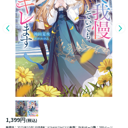
1,399円
(税込)
発売日：
2025年10月1日
ISBN：
9784867947333
判型：
B6判
ページ数：
288ページ