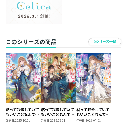
しかし、死に瀕した騎士ヴォルドレッドとの出会いが彼
女を変えた。
「私が自由になれたのは、あなたのおかげ。この命、ミ
ア様に捧げます」
はじめて人に感謝される喜びを知り、命令に従うのでは
なく自分の好きなように人を救おうと決意する。
このシリーズの商品
さっそく『広域治癒【エリアヒール】』で人々の傷を癒
シリーズ一覧
すと、圧政に苦しむ国民にも『救国の聖女』と慕われる
ことにーー。
誰かのわがままに私はもう縛られない。
自由を求める聖女が孤高の騎士に愛され、世界を救う異
世界恋愛ファンタジー！
神田夏生
召喚、チート、激重感情、
黒髪長髪の騎士……。
黙って我慢していて
黙って我慢していて
黙って我慢していて
もいいことなんてな
もいいことなんてな
もいいことなんてな
異世界ものの王道や、
かったので、ブチギ
かったので、ブチギ
かったので、ブチギ
発売日:
2025.10.01
発売日:
2026.03.01
発売日:
2026.07.01
作者の趣味をいろいろと詰めました。
レます
レます２
レます3