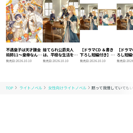
不遇皇子は天才錬金
捨てられ公爵夫人
【ドラマCD ＆書き
【ドラマ
術師11～皇帝なんて
は、平穏な生活をお
下ろし短編付き】捨
ろし短編
柄じゃないので弟妹
望みのようです5
てられ公爵夫人は、
られ公爵
発売日:
2026.10.10
発売日:
2026.10.10
発売日:
2026.10.10
発売日:
2026
を可愛がりたい～
平穏な生活をお望み
穏な生活
のようです5【著：
ようです
カレヤタミエ 直筆
サイン本】
TOP
ライトノベル
女性向けライトノベル
黙って我慢していても