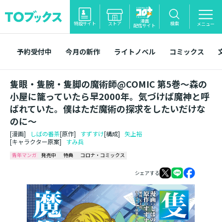
漫画
特設サイト
ストア
検索
メニュー
配信サイト
予約受付中
今月の新作
ライトノベル
コミックス
隻眼・隻腕・隻脚の魔術師@COMIC 第5巻～森の
小屋に籠っていたら早2000年。気づけば魔神と呼
ばれていた。僕はただ魔術の探求をしたいだけな
のに～
[漫画]
しばの番茶
[原作]
すずすけ
[構成]
矢上裕
[キャラクター原案]
すみ兵
青年マンガ
発売中
特典
コロナ・コミックス
シェアする