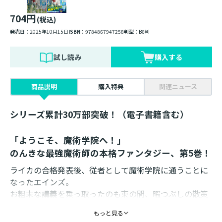
704円
(税込)
発売日：
2025年10月15日
ISBN：
9784867947258
判型：
B6判
試し読み
購入する
商品説明
購入特典
関連ニュース
シリーズ累計30万部突破！（電子書籍含む）
「ようこそ、魔術学院へ！」
のんきな最強魔術師の本格ファンタジー、第5巻！
ライカの合格発表後、従者として魔術学院に通うことに
なったエインズ。
お粗末な講義を乗っ取ったのも束の間、暇つぶしの散策
で踏み入った禁書庫で『次代の明星』の魔術師ルベルメ
もっと見る
ルに遭遇する。