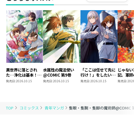
だけなのに～
～
だけなの
異世界に落とされ
水属性の魔法使い
「ここは任せて先に
じゃない
た…浄化は基本！
@COMIC 第9巻
行け！」をしたい死
記。軍師
@COMIC 第7巻
にたがりの望まぬ宇
われまし
発売日:
2026.10.15
発売日:
2026.10.15
発売日:
2026.10.15
発売日:
2026
宙下剋上@COMIC
@COMI
第4巻
TOP
コミックス
青年マンガ
隻眼・隻腕・隻脚の魔術師@COMIC