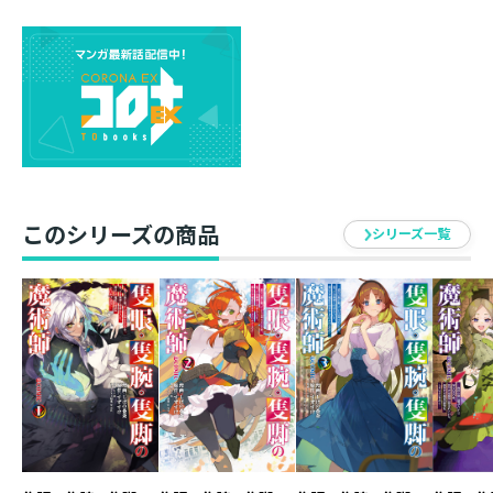
目的は国宝たる『原典』本体の強奪というが、魔神【エ
インズ】の興味は彼女の使う魔法のみ。
しかも侵入者の捕縛に動いた王女キリシヤすら意に介さ
ず、新たな『問答』まで開始して――!?
のんきな最強魔術師の一歩が世界を揺るがす、本格ファ
ンタジー第5巻！
このシリーズの商品
シリーズ一覧