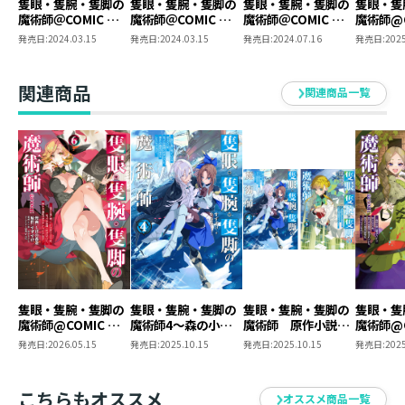
隻眼・隻腕・隻脚の
隻眼・隻腕・隻脚の
隻眼・隻腕・隻脚の
隻眼・隻
魔術師＠COMIC 第1
魔術師＠COMIC 第2
魔術師＠COMIC 第3
魔術師@C
巻～森の小屋に籠っ
巻～森の小屋に籠っ
巻～森の小屋に籠っ
巻～森の
発売日:
2024.03.15
発売日:
2024.03.15
発売日:
2024.07.16
発売日:
2025
ていたら早2000年。
ていたら早2000年。
ていたら早2000年。
ていたら
気づけば魔神と呼ば
気づけば魔神と呼ば
気づけば魔神と呼ば
気づけば
れていた。僕はただ
れていた。僕はただ
れていた。僕はただ
れていた
関連商品
関連商品一覧
魔術の探求をしたい
魔術の探求をしたい
魔術の探求をしたい
魔術の探
だけなのに～
だけなのに～
だけなのに～
だけなの
隻眼・隻腕・隻脚の
隻眼・隻腕・隻脚の
隻眼・隻腕・隻脚の
隻眼・隻
魔術師@COMIC 第6
魔術師4～森の小屋
魔術師 原作小説第
魔術師@C
巻～森の小屋に籠っ
に籠っていたら早
4巻＋コミックス第5
巻～森の
発売日:
2026.05.15
発売日:
2025.10.15
発売日:
2025.10.15
発売日:
2025
ていたら早2000年。
2000年。気づけば魔
巻 2冊同時購入セ
ていたら
気づけば魔神と呼ば
神と呼ばれていた。
ット【特典SS付き】
気づけば
れていた。僕はただ
僕はただ魔術の探求
れていた
こちらもオススメ
オススメ商品一覧
魔術の探求をしたい
をしたいだけなのに
魔術の探