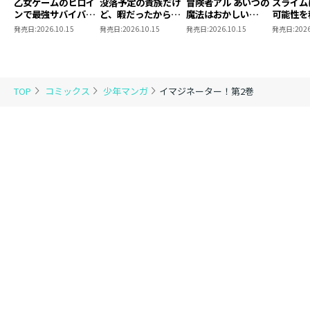
乙女ゲームのヒロイ
没落予定の貴族だけ
冒険者アル あいつの
スライム
ンで最強サバイバル
ど、暇だったから魔
魔法はおかしい
可能性を
@COMIC 第9巻
法を極めてみた
@COMIC 第5巻
～２回目
発売日:
2026.10.15
発売日:
2026.10.15
発売日:
2026.10.15
発売日:
2026
@COMIC 第13巻
ゃんとス
き合いま
@COMI
TOP
コミックス
少年マンガ
イマジネーター！第2巻