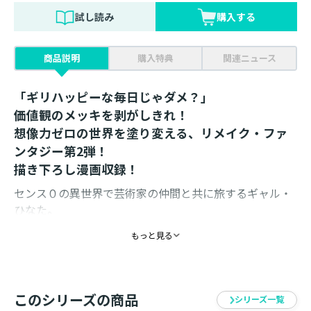
試し読み
購入する
商品説明
購入特典
関連ニュース
「ギリハッピーな毎日じゃダメ？」
価値観のメッキを剥がしきれ！
想像力ゼロの世界を塗り変える、リメイク・ファ
ンタジー第2弾！
描き下ろし漫画収録！
センス０の異世界で芸術家の仲間と共に旅するギャル・
ひなた。
お尋ね者のゴッホのため、追跡者と闘ってボロボロにな
もっと見る
った彼女は金ピカな村へたどり着く。
ありえないほど豪華絢爛な場所で豪遊してしまい
翌日にはお金が払えず地下での強制労働施設へ真っ逆さ
ま!!
このシリーズの商品
シリーズ一覧
たどり着いたのは地獄―――と思いきや、