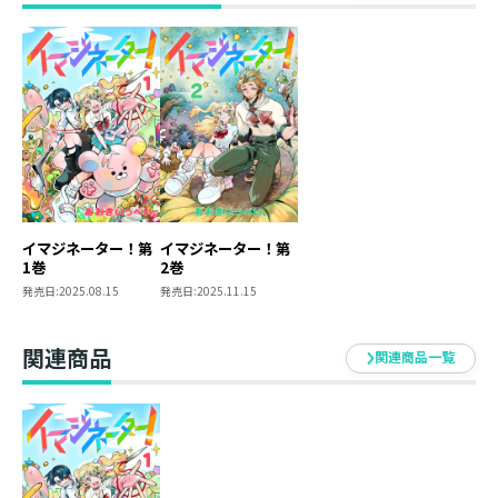
汗水たらしての重労働に達成感と仲間意識が爆誕する。
すると、仲良くなった住民から領主のイマジネーターと
『豊かさ』の意味が食い違っていると悩みを聞かされ
て……？
「ギリハッピーな毎日じゃダメ？」
価値観のメッキを剥がしきれ！
想像力ゼロの世界を塗り変える、リメイク・ファンタジ
ー第2弾！
イマジネーター！第
イマジネーター！第
1巻
2巻
発売日:
2025.08.15
発売日:
2025.11.15
関連商品
関連商品一覧