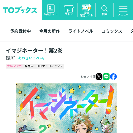
漫画
特設サイト
ストア
検索
メニュー
配信サイト
予約受付中
今月の新作
ライトノベル
コミックス
イマジネーター！第2巻
[漫画]
あおきいっぺい。
少年マンガ
発売中
コロナ・コミックス
シェアする