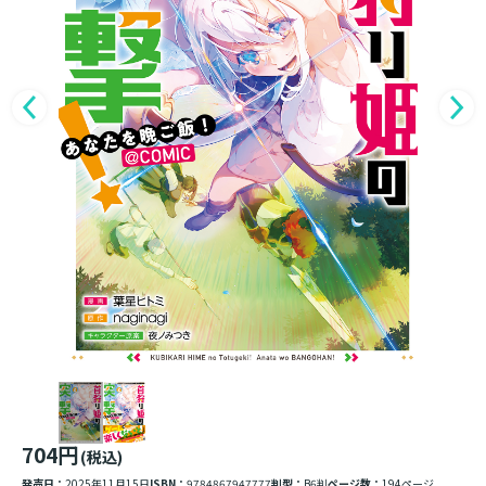
704円
(税込)
発売日：
2025年11月15日
ISBN：
9784867947777
判型：
B6判
ページ数：
194ページ