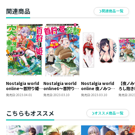
第1巻
第2巻
関連商品
関連商品一覧
Nostalgia world
Nostalgia world
Nostalgia world
【夜ノみ
online～首狩り姫の
online6～首狩り姫
online 夜ノみつき
ろし抱き
突撃！ あなたを晩
の突撃！ あなたを
描き下ろし抱き枕カ
き】Nost
発売日:
2023.04.01
発売日:
2023.03.10
発売日:
2023.03.10
発売日:
2023
ご飯！～@COMIC
晩ご飯！～
バー＆立体マウスパ
world 
第1巻
ッドセット
狩り姫の
なたを晩
こちらもオススメ
オススメ商品一覧