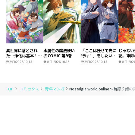
異世界に落とされ
水属性の魔法使い
「ここは任せて先に
じゃない
た…浄化は基本！
@COMIC 第9巻
行け！」をしたい死
記。軍師
@COMIC 第7巻
にたがりの望まぬ宇
われまし
発売日:
2026.10.15
発売日:
2026.10.15
発売日:
2026.10.15
発売日:
2026
宙下剋上@COMIC
@COMI
第4巻
TOP
コミックス
青年マンガ
Nostalgia world online～