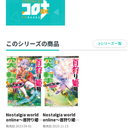
社長の言葉を思い出し、幼馴染たちと合流したアリス
は、ゲーム世界の崩壊を防ぐことができるのか？
「ゲームはやっぱり楽しくないと！」
食いしん坊娘がゲーム世界のグルメを狩り尽くす
VRMMOファンタジー、コミカライズ完結！
このシリーズの商品
シリーズ一覧
Nostalgia world
Nostalgia world
online～首狩り姫の
online～首狩り姫の
突撃！ あなたを晩
突撃！ あなたを晩
発売日:
2023.04.01
発売日:
2025.11.15
ご飯！～@COMIC
ご飯！～@COMIC