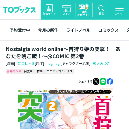
漫画
特設サイト
ストア
検索
メニュー
配信サイト
予約受付中
今月の新作
ライトノベル
コミックス
Nostalgia world online～首狩り姫の突撃！ あ
なたを晩ご飯！～@COMIC 第2巻
[漫画]
葉星ヒトミ
[原作]
naginagi
[キャラクター原案]
夜ノみつき
青年マンガ
発売中
特典
コロナ・コミックス
シェアする