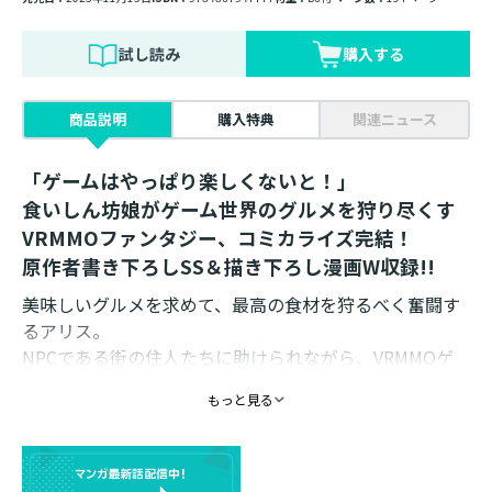
試し読み
購入する
商品説明
購入特典
関連ニュース
「ゲームはやっぱり楽しくないと！」
食いしん坊娘がゲーム世界のグルメを狩り尽くす
VRMMOファンタジー、コミカライズ完結！
原作者書き下ろしSS＆描き下ろし漫画W収録!!
美味しいグルメを求めて、最高の食材を狩るべく奮闘す
るアリス。
NPCである街の住人たちに助けられながら、VRMMOゲ
ームの世界を満喫していた。
もっと見る
だが、横柄な他プレイヤーたちとNPCのいざこざは増え
るばかり。
このままじゃ街が危ない！
『NPCもモンスターも生きている』