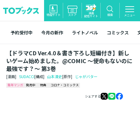
漫画
特設サイト
ストア
検索
メニュー
配信サイト
予約受付中
今月の新作
ライトノベル
コミックス
【ドラマCD Ver.4.0＆書き下ろし短編付き】新し
いゲーム始めました。@COMIC ～使命もないのに
最強です？～ 第3巻
[漫画]
SUDACCI
[構成]
山本清史
[原作]
じゃがバター
青年マンガ
発売中
特典
コロナ・コミックス
シェアする