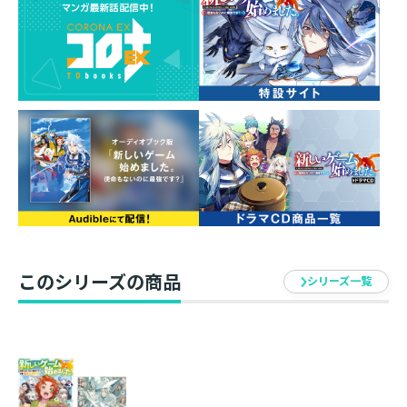
ット！ 運営の予期せぬフラグをバンバン立てつつ、今
日も新たな冒険への一歩を踏み出していく。ゲームの神
に愛された者たちの無自覚最強ファンタジー！
【ドラマCD Ver.4.0情報】
クラン・Zodiacの面々が思い思いに素材集めに勤しんで
いると、ホムラが蝶に誘われ、レオの悲鳴が響きわたり
ーーあれよあれよという間に特殊ダンジョン【究極と至
高】へ！ 入り口のモザイクタイルに描かれた薔薇とジ
ャスミンの花が攻略のカギの模様。「推奨人数八人以
上」という指定の通り、どうも二手に分かれる必要があ
このシリーズの商品
るようで……？ 新キャストも続々！ 豪華キャスト陣
シリーズ一覧
でお届けする、ゲームの神に愛された者たちの無自覚最
強ファンタジー！ ぜひ、お楽しみください！
【ドラマCD Ver.4.0出演】