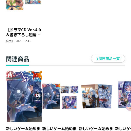
ホムラ：置鮎龍太郎
お茶漬：寺島拓篤
ペテロ：石川界人
【ドラマCD Ver.4.0
シン：武内駿輔
＆書き下ろし短編付
菊姫：佐倉綾音
き】新しいゲーム始
発売日:
2025.12.15
レオ：藤原夏海
めました。@COMIC
～使命もないのに最
白/薔薇の魔女：岡村明美
強です？～ 第3巻
関連商品
ジャスミンの魔女：進藤尚美
関連商品一覧
カル：小野大輔
ガラハド：松田健一郎
カミラ：本多真梨子
イーグル：田丸篤志
レーノ：大野智敬
運営Ａ：高橋伸也
運営Ｂ：遠藤広之
運営Ｃ：財満健太
品番 ： TOBC0065
新しいゲーム始めま
新しいゲーム始めま
新しいゲーム始めま
新しいゲ