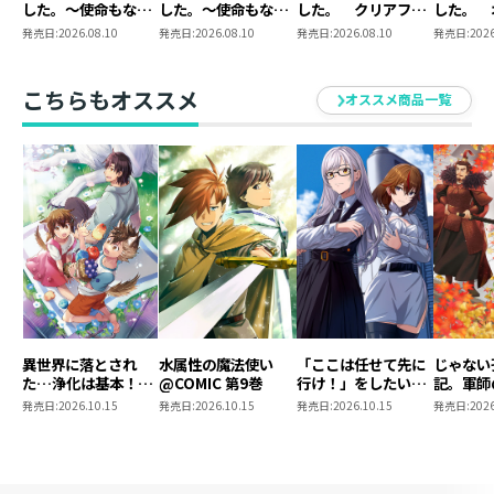
した。～使命もない
した。～使命もない
した。 クリアファ
した。 
仕様 ： SS付きドラマCD
のに最強です？～13
のに最強です？～
イルセット
クリルス
発売日:
2026.08.10
発売日:
2026.08.10
発売日:
2026.08.10
発売日:
2026
ドラマＣＤ分数 ： 53分
13 まとめ買いセッ
ト
こちらもオススメ
オススメ商品一覧
異世界に落とされ
水属性の魔法使い
「ここは任せて先に
じゃない
た…浄化は基本！
@COMIC 第9巻
行け！」をしたい死
記。軍師
@COMIC 第7巻
にたがりの望まぬ宇
われまし
発売日:
2026.10.15
発売日:
2026.10.15
発売日:
2026.10.15
発売日:
2026
宙下剋上@COMIC
@COMI
第4巻