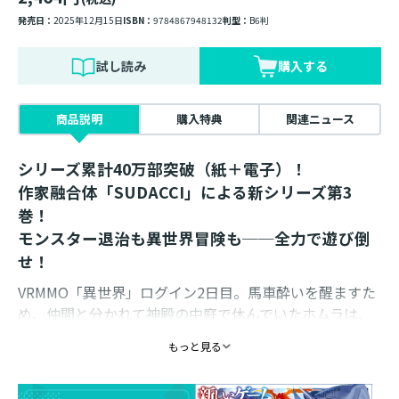
発売日：
2025年12月15日
ISBN：
9784867948132
判型：
B6判
試し読み
購入する
商品説明
購入特典
関連ニュース
シリーズ累計40万部突破（紙＋電子）！
作家融合体「SUDACCI」による新シリーズ第3
巻！
モンスター退治も異世界冒険も──全力で遊び倒
せ！
VRMMO「異世界」ログイン2日目。馬車酔いを醒ますた
め、仲間と分かれて神殿の中庭で休んでいたホムラは、
『白い獣』に声をかけられる。思いがけず出会ったその
もっと見る
モフモフは、この場所に封印されている獣だった!? 新
たな相棒に「白」と名付けて、スキル【召喚】を最速ゲ