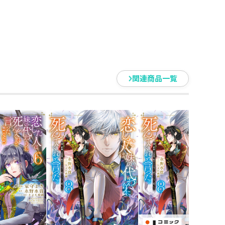
。原作・永野水貴書き下ろしオリジ
ンタジードラマCD第二弾！ ぜ
関連商品一覧
いう数字にたどりつきました。