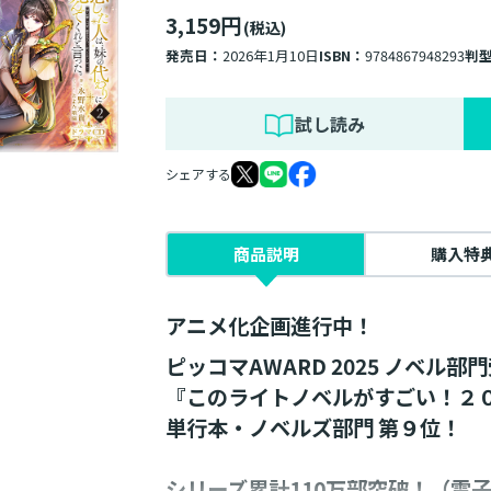
3,159円
(税込)
発売日：
2026年1月10日
ISBN：
9784867948293
判
試し読み
シェアする
商品説明
購入特
アニメ化企画進行中！
ピッコマAWARD 2025 ノベル部
『このライトノベルがすごい！２
単行本・ノベルズ部門 第９位！
シリーズ累計110万部突破！（