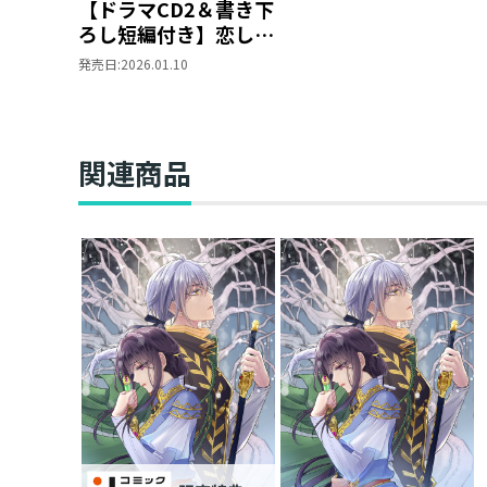
【ドラマCD2＆書き下
ろし短編付き】恋した
人は、妹の代わりに死
発売日:
2026.01.10
んでくれと言った。８
―妹と結婚した片思い
相手がなぜ今さら私の
もとに？と思ったら―
関連商品