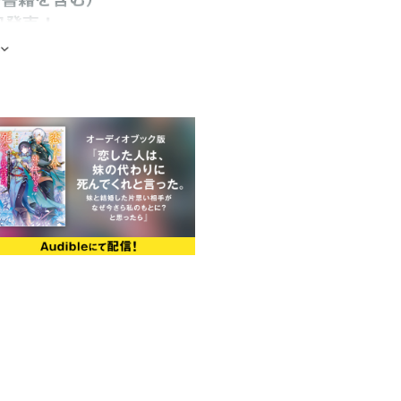
日発売！
し番外編も収録！
師弟恋愛ファンタジー第８
いたい）ウィステリアは、ロイド
い立たせていた。王都に戻って現実
だ。自分を先生と呼び慕うジェレ
法は使えぬまま。彼の紹介で会っ
や魔法のことを知り、自分が選ば
村で魔物が出現したという知らせ
変異体の魔物の存在が頭をよぎり、
独な元令嬢×天才肌の貴公子の師