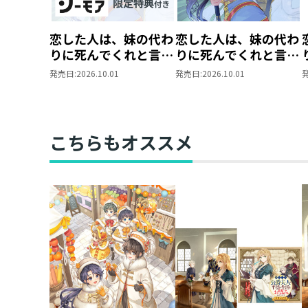
恋した人は、妹の代わ
恋した人は、妹の代わ
りに死んでくれと言っ
りに死んでくれと言っ
た。―妹と結婚した片
た。―妹と結婚した片
発売日:
2026.10.01
発売日:
2026.10.01
思い相手がなぜ今さら
思い相手がなぜ今さら
私のもとに？と思った
私のもとに？と思った
ら―@COMIC 第7巻
ら―@COMIC 第7巻
【シーモア限定描き下
こちらもオススメ
ろしマンガ付き】