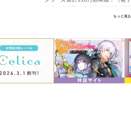
コミックス第６巻＆ドラマCD2同
もっと見る
「もう何も諦めない」
全編完全書き下ろし！
100万部突破を記念した書き下ろ
孤独な元令嬢×天才肌の貴公子の
巻！
「我が師が恋しい」（……私も、君に会
の手紙を何度も思い出して、気持ちを奮
に向き合う弟子に比べ、あまりにも無力
マイアとの交流が続いているものの、魔
た研究者・サイカからも隣国の番人制度
れた意味への悩みも募る。そこへ近くの
が飛び込んでくる。《移送》の力を得た
いてもたってもいられなくなって……。
二人の未来のために決断に迫られる、孤
弟恋愛ファンタジー第８巻！