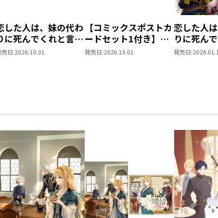
たくさん楽しんでいただけますように！
恋した人は、妹の代わ
【コミックスポストカ
恋した人は
SNS(X) @nagano_mizuki
りに死んでくれと言っ
ードセット1付き】恋
りに死んで
----------------
た。＠COMIC ポス
した人は、妹の代わり
た。―妹と
発売日:
2026.10.01
発売日:
2026.10.01
発売日:
2026.01.
トカードセット1
に死んでくれと言っ
思い相手が
とよた瑣織
た。―妹と結婚した片
私のもとに
----------------
思い相手がなぜ今さら
ら―@COM
表紙のロイドの圧が強いですね！
私のもとに？と思った
イケメンに直視されながら色を塗るの
ら―＠COMIC 第7巻
みんなもロイドと一分くらい見つめ合っ
----------------