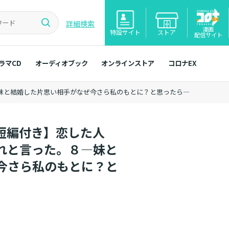
詳細検索
漫画
特設サイト
ストア
配信サイト
ラマCD
オーディオブック
オンラインストア
コロナEX
―妹と結婚した片思い相手がなぜ今さら私のもとに？と思ったら―
短編付き】恋した人
れと言った。８―妹と
今さら私のもとに？と