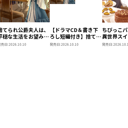
捨てられ公爵夫人は、
【ドラマCD＆書き下
ちびっこパ
平穏な生活をお望みの
ろし短編付き】捨てら
異世界スイ
ようです5
れ公爵夫人は、平穏な
パパともふ
発売日:
2026.10.10
発売日:
2026.10.10
発売日:
2026.10.
生活をお望みのようで
な仲間と美
す5
を過ごしま