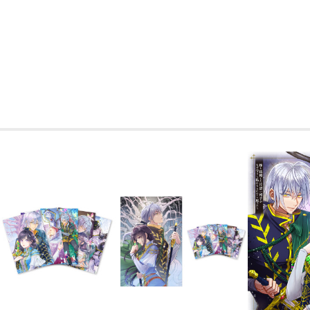
いつまでも変わらないものなんて、ない
ナル脚本にてお届けする、師弟恋愛ファ
ひ、お楽しみください。
キャスト
ウィステリア：風間万裕子
サルティス：諏訪部順一
ロイド：榎木淳弥
ベンジャミン：岡本信彦
ルイス：堀江 瞬
アーティ：天野宏郷
永野水貴
-------
みなさまのおかげで、永野史上初の8と
本当にありがとうございます！！
そしてグッズもたくさん出るようです。