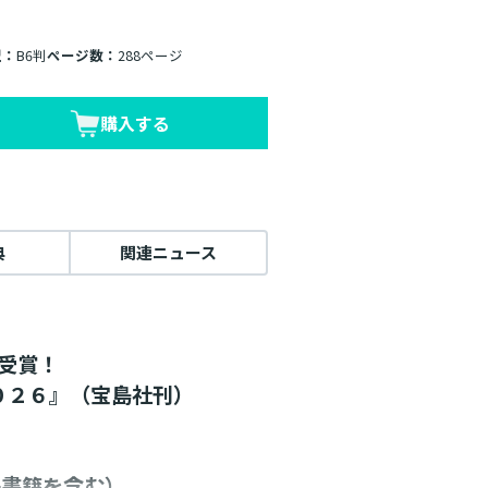
型：
B6判
ページ数：
288ページ
購入する
典
関連ニュース
門受賞！
０２６』（宝島社刊）
電子書籍を含む）