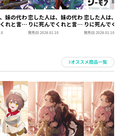
、妹の代わ
恋した人は、妹の代わ
恋した人は、妹の代
くれと言っ
りに死んでくれと言っ
りに死んでくれと言
結婚した片
た。８―妹と結婚した
た。8―妹と結婚し
10
発売日:
2026.01.10
発売日:
2026.01.10
なぜ今さら
片思い相手がなぜ今さ
片思い相手がなぜ今
？と思った
ら私のもとに？と思っ
ら私のもとに？と思
IC 第6巻
たら―
たら―【シーモア限
書き下ろしSS＆電子
オススメ商品一覧
が居心地悪かったです笑
書籍限定SS付き】
てみてくださいね！