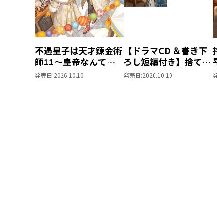
不遇皇子は天才錬金術
【ドラマCD ＆書き下
師11～皇帝なんて柄
ろし短編付き】捨てら
じゃないので弟妹を可
れ公爵夫人は、平穏な
発売日:
2026.10.10
発売日:
2026.10.10
愛がりたい～
生活をお望みのようで
す5【著：カレヤタミ
エ 直筆サイン本】