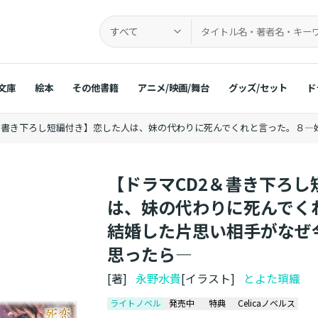
すべて
文庫
絵本
その他書籍
アニメ/映画/舞台
グッズ/セット
ド
2＆書き下ろし短編付き】恋した人は、妹の代わりに死んでくれと言った。８
【ドラマCD2＆書き下ろし
は、妹の代わりに死んでく
結婚した片思い相手がなぜ
思ったら―
[著]
永野水貴
[イラスト]
とよた瑣織
ライトノベル
発売中
特典
Celicaノベルス