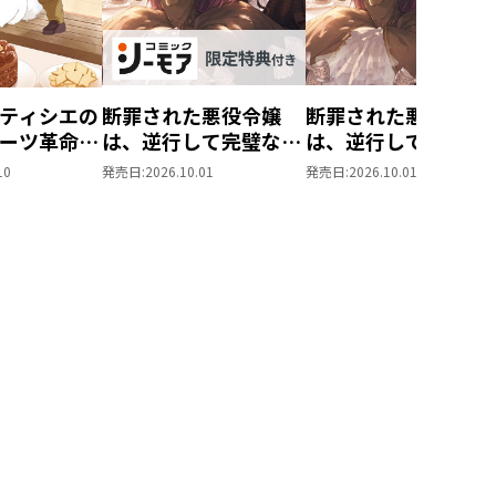
ティシエの
断罪された悪役令嬢
断罪された悪役令嬢
ーツ革命～
は、逆行して完璧な悪
は、逆行して完璧な
もふと愉快
女を目指す11【シー
女を目指す11
10
発売日:
2026.10.01
発売日:
2026.10.01
味しい毎日
モア限定書き下ろし
す！～
SS付き】