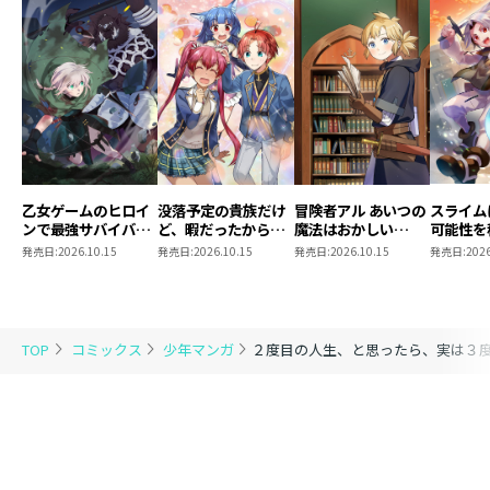
乙女ゲームのヒロイ
没落予定の貴族だけ
冒険者アル あいつの
スライム
ンで最強サバイバル
ど、暇だったから魔
魔法はおかしい
可能性を
@COMIC 第9巻
法を極めてみた
@COMIC 第5巻
～２回目
発売日:
2026.10.15
発売日:
2026.10.15
発売日:
2026.10.15
発売日:
2026
@COMIC 第13巻
ゃんとス
き合いま
@COMI
TOP
コミックス
少年マンガ
２度目の人生、と思ったら、実は３度