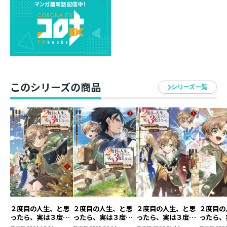
戦略、新型の武器、味方の戦力いずれをとっても準備は
万端……。
それでも、まだ不安は拭えない。
自らの幼さから戦地へ行けないもどかしさも相まってい
く。
だが、タクヒールの代わりに戦場を駆ける、
心強い『切り札【彼】』を信じて、今できることをやる
このシリーズの商品
のみ!!
シリーズ一覧
次なる災厄回避のために、一片たりとも気は抜けないの
だから！
「我が家の強さを見せてやる！」
――今、それぞれの戦いの火蓋が切って落とされる。
己の戦場で力を発揮せよ！
“家族第一主義”な麒麟児の一大反逆劇第３弾！
２度目の人生、と思
２度目の人生、と思
２度目の人生、と思
２度目の
ったら、実は３度目
ったら、実は３度目
ったら、実は３度目
ったら、
だった。～歴史知識
だった。～歴史知識
だった。～歴史知識
だった。