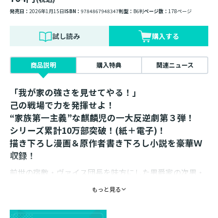
発売日：
2026年1月15日
ISBN：
9784867948347
判型：
B6判
ページ数：
178ページ
試し読み
購入する
商品説明
購入特典
関連ニュース
「我が家の強さを見せてやる！」
己の戦場で力を発揮せよ！
“家族第一主義”な麒麟児の一大反逆劇第３弾！
シリーズ累計10万部突破！(紙＋電子)！
描き下ろし漫画＆原作者書き下ろし小説を豪華Ｗ
収録！
前世の宿敵・ヴァイス団長を味方にした男爵家の次男・
タクヒール。
もっと見る
迫る災厄――侵略戦争の防衛線へ向けて、彼は思いを馳せて
いた。