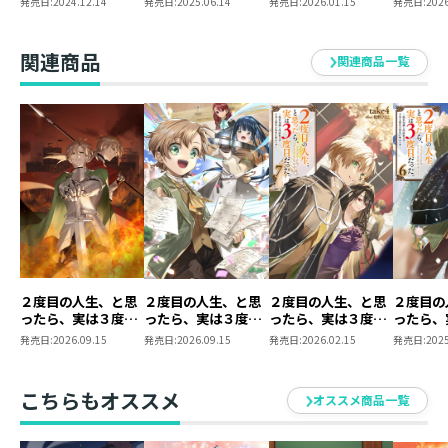
発売日:
2024.12.14
発売日:
2025.06.14
発売日:
2026.01.15
発売日:
2026
と内政努力で不幸な
と内政努力で不幸な
と内政努力で不幸な
と内政努
歴史の改変に挑みま
歴史の改変に挑みま
歴史の改変に挑みま
歴史の改
す～@COMIC 第1巻
す～@COMIC 第2巻
す～@COMIC 第3巻
す～@CO
関連商品
関連商品一覧
２度目の人生、と思
２度目の人生、と思
２度目の人生、と思
２度目の
ったら、実は３度目
ったら、実は３度目
ったら、実は３度目
ったら、
だった。８～歴史知
だった。～歴史知識
だった。7 ～歴史知
だった。
発売日:
2026.09.15
発売日:
2026.09.15
発売日:
2026.02.15
発売日:
2025
識と内政努力で不幸
と内政努力で不幸な
識と内政努力で不幸
識と内政
な歴史の改変に挑み
歴史の改変に挑みま
な歴史の改変に挑み
な歴史の
ます～
す～@COMIC 第4巻
ます～
ます～
こちらもオススメ
オススメ商品一覧