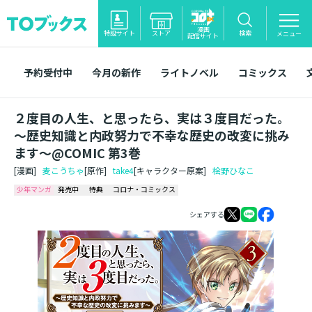
漫画
特設サイト
ストア
検索
メニュー
配信サイト
予約受付中
今月の新作
ライトノベル
コミックス
２度目の人生、と思ったら、実は３度目だった。
～歴史知識と内政努力で不幸な歴史の改変に挑み
ます～@COMIC 第3巻
[漫画]
麦こうちゃ
[原作]
take4
[キャラクター原案]
桧野ひなこ
少年マンガ
発売中
特典
コロナ・コミックス
シェアする