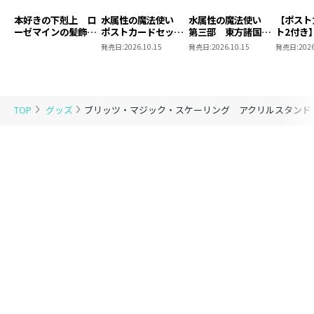
本好きの下剋上 ロ
水属性の魔法使い
水属性の魔法使い
【ポスト
ーゼマインの髪飾り
ポストカードセット
第三部 東方諸国編
ト2付き
風ブローチ
2
8 同時発売まとめ
魔法使
発売日:
2026.10.15
発売日:
2026.10.15
発売日:
2026
買いセット
東方諸国
TOP
グッズ
ブリッツ・マジック・スケーリング アクリルスタンド