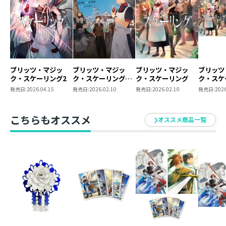
ブリッツ・マジッ
ブリッツ・マジッ
ブリッツ・マジッ
ブリッツ
ク・スケーリング2
ク・スケーリング
ク・スケーリング
ク・ス
@COMIC 第1巻
原作小説
発売日:
2026.04.15
発売日:
2026.02.10
発売日:
2026.02.10
発売日:
2026
ミックス
同時購入
典ミニス
こちらもオススメ
オススメ商品一覧
き】