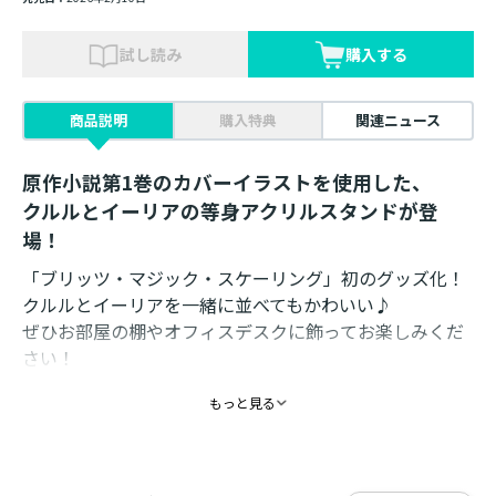
試し読み
購入する
商品説明
購入特典
関連ニュース
原作小説第1巻のカバーイラストを使用した、
クルルとイーリアの等身アクリルスタンドが登
場！
「ブリッツ・マジック・スケーリング」初のグッズ化！
クルルとイーリアを一緒に並べてもかわいい♪
ぜひお部屋の棚やオフィスデスクに飾ってお楽しみくだ
さい！
もっと見る
素材：アクリル
サイズ：約13cm（全長）
イラスト：さがら梨々
発売元：TOブックス