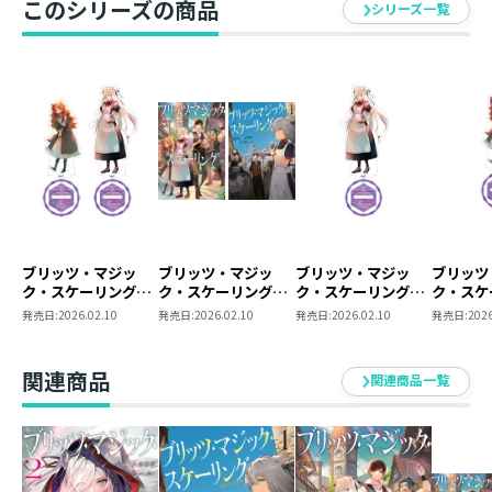
このシリーズの商品
シリーズ一覧
ブリッツ・マジッ
ブリッツ・マジッ
ブリッツ・マジッ
ブリッツ
ク・スケーリング
ク・スケーリング
ク・スケーリング
ク・ス
アクリルスタンド
原作小説第1巻＋コ
アクリルスタンド
アクリル
発売日:
2026.02.10
発売日:
2026.02.10
発売日:
2026.02.10
発売日:
2026
全2種セット
ミックス第1巻 2冊
（クルル）
（イーリ
同時購入セット【特
典ミニステッカー付
関連商品
関連商品一覧
き】