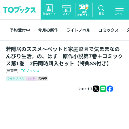
漫画
特設サイト
ストア
検索
メニュー
配信サイト
予約受付中
今月の新作
ライトノベル
コミックス
若隠居のススメ～ペットと家庭菜園で気ままなの
んびり生活。の、はず 原作小説第7巻＋コミック
ス第1巻 2冊同時購入セット【特典SS付き】
[発売元]
TOブックス
ライトノベル
セット
発売中
シェアする