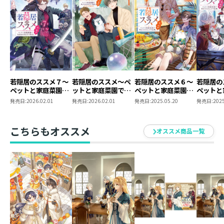
仲良し若隠居コンビのまったり冒険譚！
シリーズ重版！
書き下ろし番外編特別収録！
最強若隠居・史緒と幹彦、星をまたぐハンターにな
る！？ きっかけは、知り合いの宇宙人に連れられた宇
若隠居のススメ７～
若隠居のススメ～ペ
若隠居のススメ６～
若隠居の
宙連合基地でのこと。科学力の通じない危険生物を撃退
ペットと家庭菜園で
ットと家庭菜園で気
ペットと家庭菜園で
ペットと
してあげたのだ。どうやらこの魔物たちのせいで、星々
気ままなのんびり生
ままなのんびり生
気ままなのんびり生
気ままな
発売日:
2026.02.01
発売日:
2026.02.01
発売日:
2025.05.20
発売日:
2025
活。の、はず
活。の、はず＠
活。の、はず
活。の、
の秩序は乱れ、戦争激化寸前らしい。人助けは隠居の務
COMIC 第1巻
め。まだ見ぬグルメを渇望する四神獣をお供に、連合軍
こちらもオススメ
オススメ商品一覧
兵士の監視の下、狩猟の旅に出ることに。目標の退治＆
調理にも慣れ、諸悪の根源・宇宙ダンジョン踏破が近づ
く中……同行したお目付け役が、亡命中の敵対星系の王
子だと判明！ 人同士の争いにも巻き込まれていき？
友のためなら、無重力戦闘も宇宙戦争もお任せあれ！
仲良し若隠居コンビのまったり冒険譚！
＜コミックス情報＞