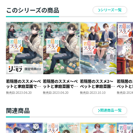
ショート付きイラストペーパー（1枚）』と『ミニステ
このシリーズの商品
シリーズ一覧
ッカー（1枚）』をプレゼント！
※こちらの商品ページからご注文いただいた場合のみ同
時購入特典が付きます。
※イラストペーパーはポストカードサイズです。
※ショートショートは、原作小説7巻に付くTOブックス
オンラインストア限定書き下ろしSSとは別内容です。
※同時購入特典とは別に、通常特典（原作小説：書き下
ろしSS／コミックス：ポストカード）も付きます。
※同時購入特典は準備数に限りがございます。事前の告
若隠居のススメ～ペ
若隠居のススメ～ペ
若隠居のススメ2～
若隠居の
知なく販売を終了する場合もございますので、予めご了
ットと家庭菜園で気
ットと家庭菜園で気
ペットと家庭菜園で
ペットと
ままなのんびり生
ままなのんびり生
気ままなのんびり生
気ままな
承ください。
発売日:
2023.06.20
発売日:
2023.06.20
発売日:
2023.10.10
発売日:
2024
活。の、はず【シー
活。の、はず
活。の、はず
活。の、
モア限定書き下ろし
＜小説情報＞
SS＆電子書籍限定
関連商品
関連商品一覧
SS付き】
「まとめて焦がしちゃうよ？」
「宇宙でもバーベキューパーティーだぜ！」
友のためなら、無重力戦闘も宇宙戦争もお任せあれ！