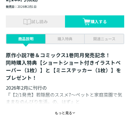
発売日：
2026年2月1日
試し読み
購入する
商品説明
購入特典
関連ニュース
原作小説7巻＆コミックス1巻同月発売記念！
同時購入特典【ショートショート付きイラストペ
ーパー（1枚）】と【ミニステッカー（1枚）】を
プレゼント！
2026年2月に刊行の
『【2/1発売】若隠居のススメ7～ペットと家庭菜園で気
ままなのんびり生活。の、はず』と
『【2/1発売】若隠居のススメ～ペットと家庭菜園で気ま
もっと見る
まなのんびり生活。の、はず＠COMIC第1巻（コロナ・
コミックス） 』の
２冊セットをご購入いただいたお客様全員に『ショート