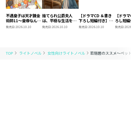
「一緒に隠居生活しよう！」
ダンジョンで家庭菜園、ペットは神獣!?
不遇皇子は天才錬金
捨てられ公爵夫人
【ドラマCD ＆書き
【ドラマ
仲良し若隠居コンビのまったり冒険譚！
術師11～皇帝なんて
は、平穏な生活をお
下ろし短編付き】捨
ろし短編
待望のコミカライズ第１巻！
柄じゃないので弟妹
望みのようです5
てられ公爵夫人は、
られ公爵
発売日:
2026.10.10
発売日:
2026.10.10
発売日:
2026.10.10
発売日:
2026
を可愛がりたい～
平穏な生活をお望み
穏な生活
描き下ろし漫画収録！
のようです5【著：
ようです
カレヤタミエ 直筆
サイン本】
元解剖医・麻生史緒と元サラリーマンの幼馴染・周川幹
彦は、平穏な日常を求めて若隠居を始めたはずが、自宅
TOP
ライトノベル
女性向けライトノベル
若隠居のススメ～ペット
地下に巨大な空洞が出現して暮らしは一変！
地下室で爆速成長する家庭菜園、魔物グルメの探求、子
犬『チビ』との共同生活。
日常と非日常が入り混じるスローライフを楽しんでいた
ら、知らぬ間に世界初の【ダンジョン踏破者】に!?
前代未聞のチート能力をゲットし、さらに神獣の主にも
なっていて――
ペットの神獣をお供に進む、仲良し若隠居コンビのまっ
たり冒険譚開幕！
体裁 ： 単行本・ソフトカバー