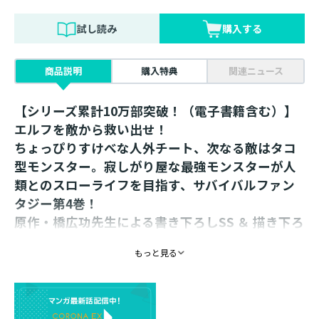
試し読み
購入する
商品説明
購入特典
関連ニュース
【シリーズ累計10万部突破！（電子書籍含む）】
エルフを敵から救い出せ！
ちょっぴりすけべな人外チート、次なる敵はタコ
型モンスター。寂しがり屋な最強モンスターが人
類とのスローライフを目指す、サバイバルファン
タジー第4巻！
原作・橋広功先生による書き下ろしSS ＆ 描き下ろ
し特別漫画をW収録!!
もっと見る
ディエラと交渉し、魔物討伐に協力することとなった強
化モンスター・ユーノス。
討伐を進める中でディエラから謎の色仕掛け【宣戦布
告】(?)を受けるも、人間との共存が僅かに見え始めてい