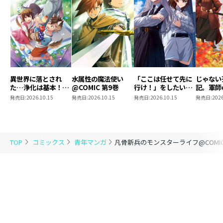
異世界に落とされ
水属性の魔法使い
「ここは任せて先に
じゃない
た…浄化は基本！
@COMIC 第9巻
行け！」をしたい死
記。軍師
@COMIC 第7巻
にたがりの望まぬ宇
われまし
発売日:
2026.10.15
発売日:
2026.10.15
発売日:
2026.10.15
発売日:
2026
宙下剋上@COMIC
@COMI
第4巻
TOP
コミックス
青年マンガ
凡骨新兵のモンスターライフ@COMIC