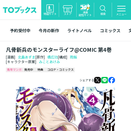
漫画
特設サイト
ストア
検索
メニュー
配信サイト
予約受付中
今月の新作
ライトノベル
コミックス
凡骨新兵のモンスターライフ@COMIC 第4巻
[漫画]
北島あずま
[原作]
橋広功
[構成]
雨銛
[キャラクター原案]
みことあけみ
青年マンガ
発売中
特典
コロナ・コミックス
シェアする