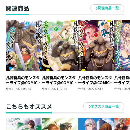
関連商品
関連商品一覧
凡骨新兵のモンスタ
凡骨新兵のモンスタ
凡骨新兵のモンスタ
凡骨新兵
ーライフ@COMIC
ーライフ@COMIC
ーライフ@COMIC
ーライフ
第3巻
第2巻
第1巻
発売日:
2025.08.15
発売日:
2024.12.14
発売日:
2022.02.15
発売日:
2021
こちらもオススメ
オススメ商品一覧