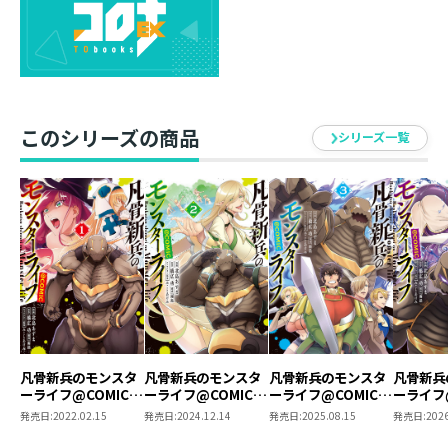
た。
拠点帰宅後、日課のエルフ偵察をしに出掛けたユーノス
は、森の異変を察知する。
エルフの集団がタコ型モンスターに襲撃されていたの
だ。
このシリーズの商品
シリーズ一覧
渦中にはいつもの優雅な姿とは変わり、怯える様子の8号
さん。
震える女性を見過ごすは帝国兵に非ずと、戦いに出るユ
ーノスだったが、タコの正体はただのモンスターではな
くて…!?
孤独な最強モンスターが安寧のスローライフを目指す、
サバイバルファンタジー第4巻!!
凡骨新兵のモンスタ
凡骨新兵のモンスタ
凡骨新兵のモンスタ
凡骨新兵
ーライフ@COMIC
ーライフ@COMIC
ーライフ@COMIC
ーライフ@
第1巻
第2巻
第3巻
第4巻
発売日:
2022.02.15
発売日:
2024.12.14
発売日:
2025.08.15
発売日:
2026