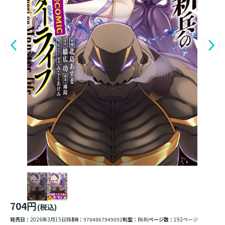
704円
(税込)
発売日：
2026年3月15日
ISBN：
9784867949092
判型：
B6判
ページ数：
192ページ