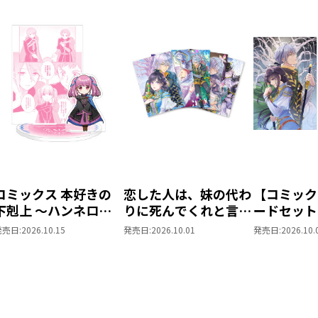
コミックス 本好きの
恋した人は、妹の代わ
【コミック
下剋上 ～ハンネロー
りに死んでくれと言っ
ードセット
レの貴族院五年生～
た。＠COMIC ポス
した人は、
発売日:
2026.10.15
発売日:
2026.10.01
発売日:
2026.10.
「恋してみたいお姫
トカードセット1
に死んでく
様」 ジオラマコマア
た。―妹と
クリルスタンド（1巻
思い相手が
4話）
私のもとに
ら―＠COM