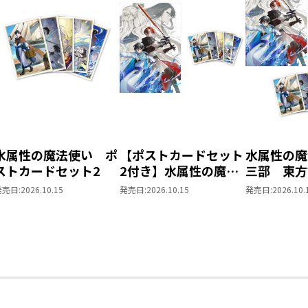
水属性の魔法使い ポ
【ポストカードセット
水属性の魔
ストカードセット2
2付き】水属性の魔法
三部 東
使い 第三部 東方諸
同時発売ま
発売日:
2026.10.15
発売日:
2026.10.15
発売日:
2026.10.
国編8
ット