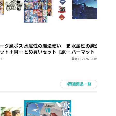
ーク風ポス
水属性の魔法使い ま
水属性の魔法使い 
ット＋同時
とめ買いセット【原作
バーマット
S付き】水
小説第一部1巻～第三
16
発売日:
2026.02.05
使い 原作
部3巻+コミックス1～
（西方諸国
第2部1巻/計23巻+ア
＋コミック
クリルスタンド全2
2冊同時購
種】
関連商品一覧