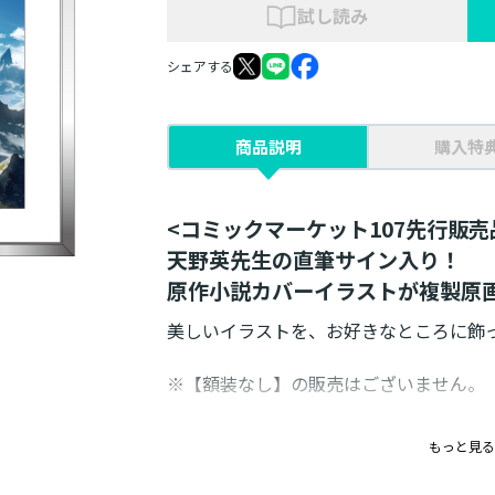
試し読み
シェアする
商品説明
購入特
<コミックマーケット107先行販売
天野英先生の直筆サイン入り！
原作小説カバーイラストが複製原
美しいイラストを、お好きなところに飾
※【額装なし】の販売はございません。
素材：紙、アルミ
もっと見る
仕様：デジタルカラー印刷
イラストサイズ：A4