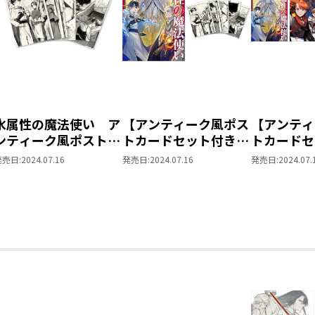
水属性の魔法使い ア
【アンティーク風ポス
【アンティ
ンティーク風ポストカ
トカードセット付き】
トカードセ
ードセット
水属性の魔法使い 第
購入特典S
発売日:
2024.07.16
発売日:
2024.07.16
発売日:
2024.07.
二部 西方諸国編4
属性の魔法
小説第二部
編）第4巻
ス第5巻 
入セット