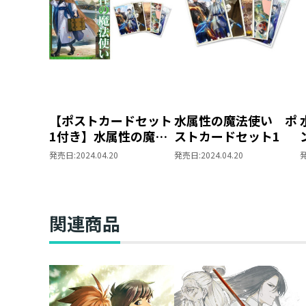
【ポストカードセット
水属性の魔法使い ポ
1付き】水属性の魔法
ストカードセット1
使い 第二部 西方諸
発売日:
2024.04.20
発売日:
2024.04.20
国編3
関連商品