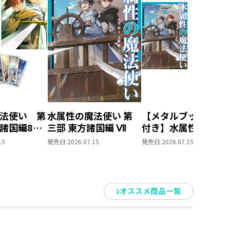
法使い 第
水属性の魔法使い 第
【メタルブックマー
方諸国編8
三部 東方諸国編 Ⅶ
付き】水属性の魔法
とめ買いセ
い 第三部 東方諸
15
発売日:
2026.07.15
発売日:
2026.07.15
編7
オススメ商品一覧