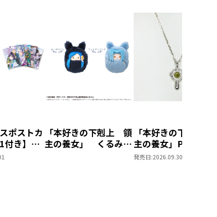
スポストカ
「本好きの下剋上 領
「本好きの下剋上 
1付き】恋
主の養女」 くるみた
主の養女」Pendan
妹の代わり
ぴぬい 2種セット
ローゼマイン神殿長
01
発売日:
2026.09.30
れと言っ
（ローゼマイン＆フェ
デル（シルバー）
結婚した片
ルディナンド）【アニ
なぜ今さら
メグッズ】（タピオ
？と思った
カ）
IC 第7巻