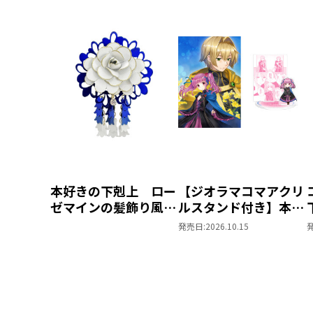
本好きの下剋上 ロー
【ジオラマコマアクリ
ゼマインの髪飾り風ブ
ルスタンド付き】本好
ローチ
きの下剋上 ～ハンネ
発売日:
2026.10.15
ローレの貴族院五年生
～ 「恋してみたいお
姫様 2」（コミック
ス）