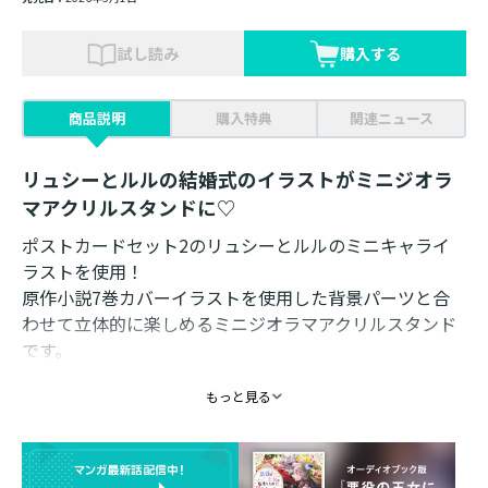
試し読み
購入する
商品説明
購入特典
関連ニュース
リュシーとルルの結婚式のイラストがミニジオラ
マアクリルスタンドに♡
ポストカードセット2のリュシーとルルのミニキャライ
ラストを使用！
原作小説7巻カバーイラストを使用した背景パーツと合
わせて立体的に楽しめるミニジオラマアクリルスタンド
です。
もっと見る
小さめサイズのため飾りやすく、幸せな二人の様子をい
つでもお楽しみ頂けます！
素材： アクリル