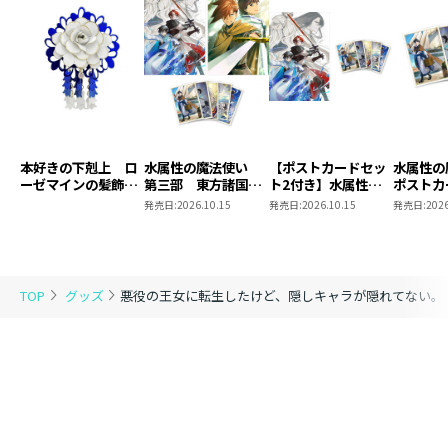
本好きの下剋上 ロ
水属性の魔法使い
【ポストカードセッ
水属性
ーゼマインの髪飾り
第三部 東方諸国編
ト2付き】水属性の
ポストカ
風ブローチ
8 同時発売まとめ
魔法使い 第三部
2
発売日:
2026.10.15
発売日:
2026.10.15
発売日:
2026
買いセット
東方諸国編8
TOP
グッズ
悪役の王女に転生したけど、隠しキャラが隠れてない。