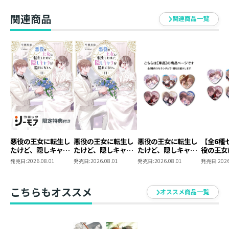
ない。3
【全3種セット】
C（3巻
ト）
関連商品
関連商品一覧
悪役の王女に転生し
悪役の王女に転生し
悪役の王女に転生し
【全6種
たけど、隠しキャラ
たけど、隠しキャラ
たけど、隠しキャラ
役の王女
が隠れてない。
が隠れてない。11
が隠れてない。 ラ
けど、隠
発売日:
2026.08.01
発売日:
2026.08.01
発売日:
2026.08.01
発売日:
2026
11【シーモア限定書
ンダムハート型缶バ
隠れてな
き下ろしSS＆電子書
ッジ（全6種）
ダムハー
籍限定SS付き】
ジ コン
こちらもオススメ
オススメ商品一覧
ット