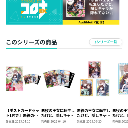
本体サイズ：約H70mm×W100mm（背景）／約
H60mm×W50mm（ミニキャラクター）
台座サイズ ： 約H35mm×W80mm
イラスト： comet
発売元：TOブックス
このシリーズの商品
シリーズ一覧
【ポストカードセッ
悪役の王女に転生し
悪役の王女に転生し
悪役の王
ト1付き】悪役の王
たけど、隠しキャラ
たけど、隠しキャラ
たけど、
女に転生したけど、
が隠れてない。 ポス
が隠れてない。アク
が隠れて
発売日:
2023.04.10
発売日:
2023.04.10
発売日:
2023.06.20
発売日:
2023
隠しキャラが隠れて
トカードセット1
リルキーホルダー
リルキー