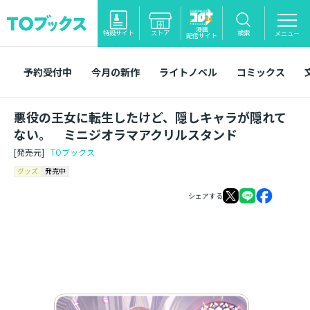
漫画
特設サイト
ストア
検索
メニュー
配信サイト
予約受付中
今月の新作
ライトノベル
コミックス
悪役の王女に転生したけど、隠しキャラが隠れて
ない。 ミニジオラマアクリルスタンド
[発売元]
TOブックス
グッズ
発売中
シェアする