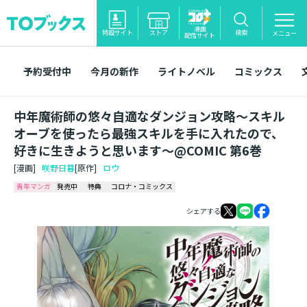
漫画
特設サイト
ストア
検索
メニュー
配信サイト
予約受付中
今月の新作
ライトノベル
コミックス
中年魔術師の悠々自適なダンジョン攻略～スキル
オーブを使ったら最強スキルを手に入れたので、
好きに生きようと思います～@COMIC 第6巻
[漫画]
咲野日暮
[原作]
ロウ
青年マンガ
発売中
特典
コロナ・コミックス
シェアする