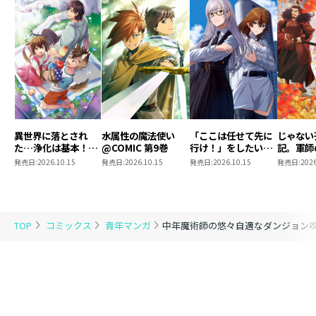
異世界に落とされ
水属性の魔法使い
「ここは任せて先に
じゃない
た…浄化は基本！
@COMIC 第9巻
行け！」をしたい死
記。軍師
@COMIC 第7巻
にたがりの望まぬ宇
われまし
発売日:
2026.10.15
発売日:
2026.10.15
発売日:
2026.10.15
発売日:
2026
宙下剋上@COMIC
@COMI
第4巻
TOP
コミックス
青年マンガ
中年魔術師の悠々自適なダンジョン攻