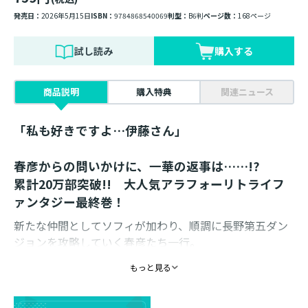
発売日：
2026年5月15日
ISBN：
9784868540069
判型：
B6判
ページ数：
168ページ
試し読み
購入する
商品説明
購入特典
関連ニュース
「私も好きですよ…伊藤さん」
春彦からの問いかけに、一華の返事は……!?
累計20万部突破!! 大人気アラフォーリトライフ
ァンタジー最終巻！
新たな仲間としてソフィが加わり、順調に長野第五ダン
ジョンを攻略していく春彦たち一行。
脅威度が増していくモンスターを、多彩な魔術と息の合
もっと見る
った連携で次々と撃破していき、自身のチームにおける
役割と立ち回りを分析しながら、春彦は確かな成長を感