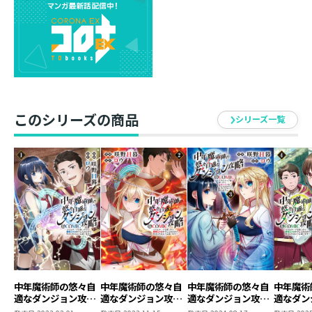
じていた。
上位探索者の仲間入りも見えてきた中、春彦たちのもと
に、突如、超大型のモンスターが乱入してくる。
それは、圧倒的な存在感と強さを誇る、ユニークモンス
ター、ハイ・ライカン・スケルトンであった……!!
このシリーズの商品
シリーズ一覧
中年魔術師の悠々自
中年魔術師の悠々自
中年魔術師の悠々自
中年魔術
適なダンジョン攻略
適なダンジョン攻略
適なダンジョン攻略
適なダン
～スキルオーブを使
～スキルオーブを使
～スキルオーブを使
～スキル