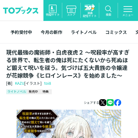
漫画
特設サイト
ストア
検索
メニュー
配信サイト
予約受付中
今月の新作
ライトノベル
コミックス
現代最強の魔術師・白虎夜虎２ ～呪殺率が高すぎ
る世界で、転生者の俺は死にたくないから死ぬほ
ど鍛えて呪いを祓う。気づけば五大貴族の令嬢達
が花嫁競争《ヒロインレース》を始めました～
[著]
KAZU
[イラスト]
toi8
ライトノベル
発売中
特典
シェアする