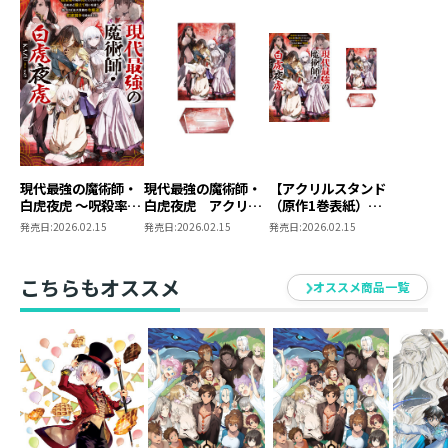
めました～
を始めました～
・toi8
このコメントを書いている今現在、花粉症のシーズン真
っ只中です。今年使い始めたナゾネックスという点鼻薬
が効きに効き、ほぼ花粉症の症状が出なくなりました。
ありがとうナゾネックス。
現代最強の魔術師・
現代最強の魔術師・
【アクリルスタンド
白虎夜虎 ～呪殺率が
白虎夜虎 アクリル
（原作1巻表紙）付
高すぎる世界で、転
スタンド（原作1巻
き】現代最強の魔術
発売日:
2026.02.15
発売日:
2026.02.15
発売日:
2026.02.15
生者の俺は死にたく
表紙）
師・白虎夜虎
ないから死ぬほど鍛
えて呪いを祓う。気
こちらもオススメ
オススメ商品一覧
づけば五大貴族の令
嬢達が花嫁競争《ヒ
ロインレース》を始
めました～