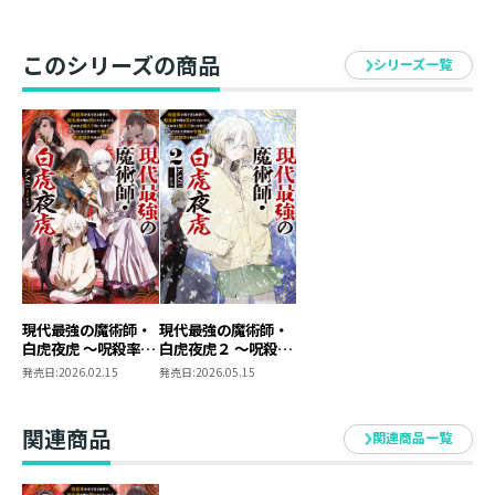
負ければ日本が占領されるまさかの大勝負で、その大役
を任されることに……。
立ちはだかるのは、不死鳥を操るギャル・アザルエル、
このシリーズの商品
シリーズ一覧
五行を統べる傲慢お嬢様・黒王冥。
そして、感情を殺し”最強”であることだけを義務付けら
れた少女・ゼフィロスだった。
罪度（ギルティチュード）９の魔力をもつ相手で命の危
機もあるなか、夜虎はゼフィロスの過去を知り立ち上が
る。
彼女を縛り付ける残酷な”最強”の呪いを祓うべく、ただ
目の前の少女を救うため”紫電”を纏って──！
「俺と友達になろう、ゼフィ」
五代貴族の令嬢 vs 紫電の雷槍。規格外の魔力が衝突する
現代最強の魔術師・
現代最強の魔術師・
白虎夜虎 ～呪殺率が
白虎夜虎２ ～呪殺率
大人気呪術ファンタジー第2弾！
高すぎる世界で、転
が高すぎる世界で、
発売日:
2026.02.15
発売日:
2026.05.15
生者の俺は死にたく
転生者の俺は死にた
ないから死ぬほど鍛
くないから死ぬほど
えて呪いを祓う。気
鍛えて呪いを祓う。
・KAZU
関連商品
関連商品一覧
づけば五大貴族の令
気づけば五大貴族の
一巻よりもさらに熱く熱量込めて描きました。ぜひお楽
嬢達が花嫁競争《ヒ
令嬢達が花嫁競争
ロインレース》を始
《ヒロインレース》
しみください！！