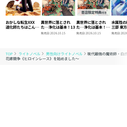
おかしな転生XXX
異世界に落とされ
異世界に落とされ
水属性の
道化師たちはこんが
た…浄化は基本！13
た…浄化は基本！
三部 東
りと
13【ピッコマ限定
発売日:
2026.10.15
発売日:
2026.10.15
発売日:
2026
SS付き】
TOP
ライトノベル
男性向けライトノベル
現代最強の魔術師・白
花嫁競争《ヒロインレース》を始めました～