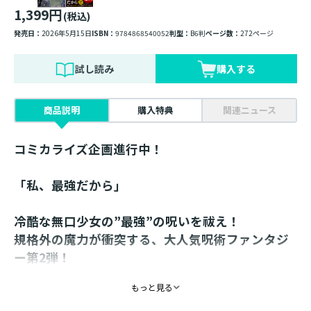
1,399円
(税込)
発売日：
2026年5月15日
ISBN：
9784868540052
判型：
B6判
ページ数：
272ページ
試し読み
購入する
商品説明
購入特典
関連ニュース
コミカライズ企画進行中！
「私、最強だから」
冷酷な無口少女の”最強”の呪いを祓え！
規格外の魔力が衝突する、大人気呪術ファンタジ
ー第2弾！
十年ぶりに再会した”氷姫”オーロラとの甘い学園生活も
もっと見る
束の間、世界の頂点を決める”五大覇祭”が始まる！