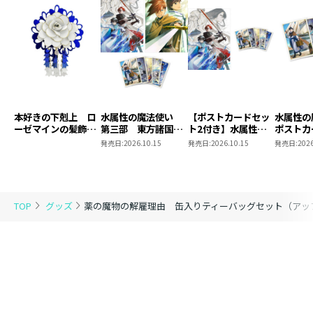
本好きの下剋上 ロ
水属性の魔法使い
【ポストカードセッ
水属性
ーゼマインの髪飾り
第三部 東方諸国編
ト2付き】水属性の
ポストカ
風ブローチ
8 同時発売まとめ
魔法使い 第三部
2
発売日:
2026.10.15
発売日:
2026.10.15
発売日:
2026
買いセット
東方諸国編8
TOP
グッズ
薬の魔物の解雇理由 缶入りティーバッグセット（アッ