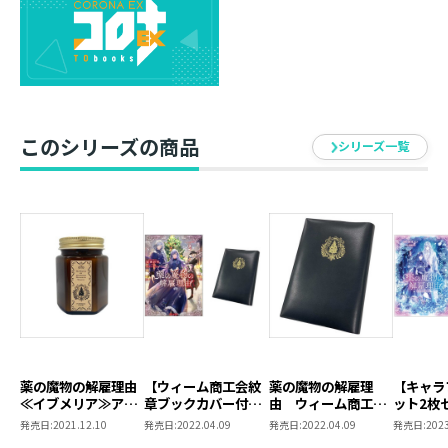
北国の甘い林檎の香りが広がる、すっきり柔らかな風味
の紅茶です。
長めに蒸らしてすっきりとした味わいのミルクティーと
して飲むのもおすすめ！
ホットでもアイスでもお楽しみいただけます♪
このシリーズの商品
シリーズ一覧
＜缶仕様＞
サイズ： Ｈ121×Ｗ77×D34mm
＜ティーバッグ内容＞
内容量：2g×7包
原材料：紅茶(静岡県産)、ドライりんご(青森県産)、香料
賞味期限：商品に記載
発売元：TOブックス
薬の魔物の解雇理由
【ウィーム商工会紋
薬の魔物の解雇理
【キャラ
≪イブメリア≫アロ
章ブックカバー付
由 ウィーム商工会
ット2枚
マキャンドル
き】薬の魔物の解雇
紋章ブックカバー
き】薬の
発売日:
2021.12.10
発売日:
2022.04.09
発売日:
2022.04.09
発売日:
2023
理由2
理由＠CO