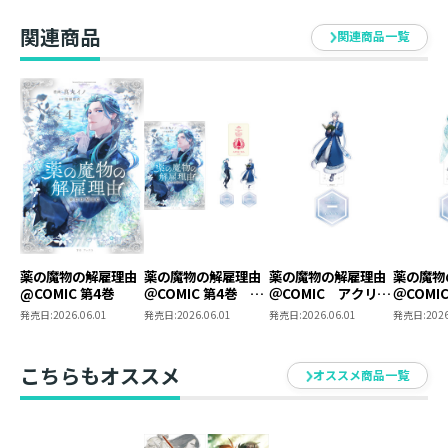
（コロナ
ス）
関連商品
関連商品一覧
薬の魔物の解雇理由
薬の魔物の解雇理由
薬の魔物の解雇理由
薬の魔物
@COMIC 第4巻
＠COMIC 第4巻 ま
＠COMIC アクリル
＠COMI
とめ買いセット
スタンド（エーダリ
スタンド
発売日:
2026.06.01
発売日:
2026.06.01
発売日:
2026.06.01
発売日:
2026
ア）
こちらもオススメ
オススメ商品一覧