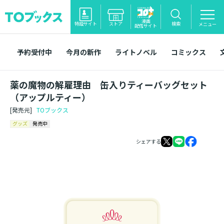
漫画
特設サイト
ストア
検索
メニュー
配信サイト
予約受付中
今月の新作
ライトノベル
コミックス
薬の魔物の解雇理由 缶入りティーバッグセット
（アップルティー）
[発売元]
TOブックス
グッズ
発売中
シェアする