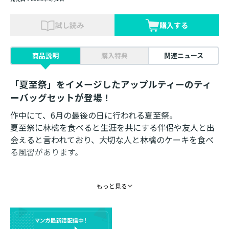
試し読み
購入する
商品説明
購入特典
関連ニュース
「夏至祭」をイメージしたアップルティーのティ
ーバッグセットが登場！
作中にて、6月の最後の日に行われる夏至祭。
夏至祭に林檎を食べると生涯を共にする伴侶や友人と出
会えると言われており、大切な人と林檎のケーキを食べ
る風習があります。
作中世界の夏至祭にちなんで、林檎のお菓子をお供にア
もっと見る
ップルティーを飲みながら一緒にお祝いしましょう！
≪アップル・フレーバーティー≫
青森県産林檎の果肉を使用。