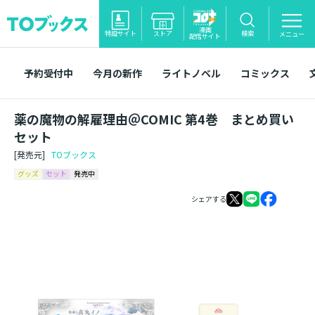
漫画
特設サイト
ストア
検索
メニュー
配信サイト
予約受付中
今月の新作
ライトノベル
コミックス
薬の魔物の解雇理由＠COMIC 第4巻 まとめ買い
セット
[発売元]
TOブックス
グッズ
セット
発売中
シェアする