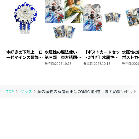
ップルティーを飲みながら一緒にお祝いしましょう！
≪アップル・フレーバーティー≫
青森県産林檎の果肉を使用。
北国の甘い林檎の香りが広がる、すっきり柔らかな風味
の紅茶です。
長めに蒸らしてすっきりとした味わいのミルクティーと
本好きの下剋上 ロ
水属性の魔法使い
【ポストカードセッ
水属性
して飲むのもおすすめ！
ーゼマインの髪飾り
第三部 東方諸国編
ト2付き】水属性の
ポストカ
ホットでもアイスでもお楽しみいただけます♪
風ブローチ
8 同時発売まとめ
魔法使い 第三部
2
発売日:
2026.10.15
発売日:
2026.10.15
発売日:
2026
買いセット
東方諸国編8
セット内容 ： 1．コミックス第4巻＋TOブック
スオンラインストア限定特典
2．アクリルスタンド 全2種セッ
TOP
グッズ
薬の魔物の解雇理由＠COMIC 第4巻 まとめ買いセット
ト（エーダリア＋ヒルド）
3．缶入りティーバッグセット
（アップルティー）
書籍体裁 ： 単行本・ソフトカバー
発行元 ： TOブックス
著 ： 桜瀬彩香