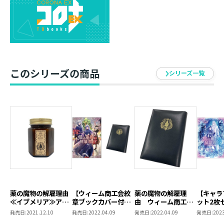
祝祭美食な日常の中、時に切なく、時に大惨事（？）が
紡がれる異種婚姻ファンタジー！
待望のコミカライズ第４巻！
描き下ろし漫画収録！
このシリーズの商品
シリーズ一覧
太陽の光を好まない雨と霧の街アルビクロム。
万象の魔物ディノと共に歌乞いのネアは、魔術道具を回
収する任務にあたっていた。
しかしその最中、ディノが黒煙の魔物にケガを負わされ
てしまう。
『黒煙への仕返し』として、ネアは自らの声を使った魔
物狩りを試みて――
ひとりぼっちだった少女と魔物が、宝物のような祝福を
手に入れる、異種婚姻ファンタジー第４巻！
薬の魔物の解雇理由
【ウィーム商工会紋
薬の魔物の解雇理
【キャラ
≪イブメリア≫アロ
章ブックカバー付
由 ウィーム商工会
ット2枚
マキャンドル
き】薬の魔物の解雇
紋章ブックカバー
き】薬の
【アクリルスタンド情報】
発売日:
2021.12.10
発売日:
2022.04.09
発売日:
2022.04.09
発売日:
2023
理由2
理由＠CO
真丸イノ先生描き下ろし！