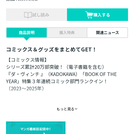
試し読み
購入する
商品説明
購入特典
関連ニュース
コミックス＆グッズをまとめてGET！
【コミックス情報】
シリーズ累計20万部突破！（電子書籍を含む）
『ダ・ヴィンチ 』（KADOKAWA）「BOOK OF THE
YEAR」特集３年連続コミック部門ランクイン！
（2023〜2025年）
「大切なもののために必死になれないのなら、どこで心
もっと見る
を動かせと言うのか」
万象の魔物と契約を解消したい歌乞いのネア。
ディノと賑やかな日々を過ごすうちに、自分にとって大
事なものに気づいていき――