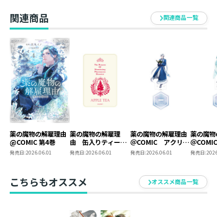
（コロナ
大好評のアクリルスタンドから第2弾が登場！
ス）
関連商品
関連商品一覧
第1弾のネア、ディノ、アルテアに引き続きエーダリアと
ヒルドがアクリルスタンドに！
台座は第1弾と同じくコミック1巻のカバーイラストをイ
メージしたオリジナルデザイン！
第1弾のキャラクターたちと並べてお楽しみください♪
【ティーバッグセット情報】
「夏至祭」をイメージしたアップルティーのティーバッ
グセットが登場！
薬の魔物の解雇理由
薬の魔物の解雇理
薬の魔物の解雇理由
薬の魔物
@COMIC 第4巻
由 缶入りティーバ
＠COMIC アクリル
＠COMI
作中にて、6月の最後の日に行われる夏至祭。
ッグセット（アップ
スタンド（エーダリ
スタンド
発売日:
2026.06.01
発売日:
2026.06.01
発売日:
2026.06.01
発売日:
2026
ルティー）
ア）
夏至祭に林檎を食べると生涯を共にする伴侶や友人と出
会えると言われており、大切な人と林檎のケーキを食べ
こちらもオススメ
オススメ商品一覧
る風習があります。
作中世界の夏至祭にちなんで、林檎のお菓子をお供にア