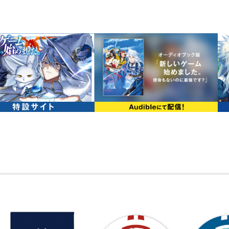
友人の頼みで雑貨屋に某国の宰相（猫）
けている現在。最強NPCと見なされてい
風の様子で、クラン・Zodiacの面々と
る。まだまだ続く大規模戦に、クランみ
もちろん美味しいご飯に——ゲーム＜異
だ。その結果、相変わらず知らぬ間に掲
るところを知らない。イベント終了後の
自国に戻ったアローン宰相へ会いにサデ
大規模戦も隣国のいざこざも全部楽しめ
無自覚最強ファンタジー第12弾！
【コミックス情報】
シリーズ累計40万部突破（紙＋電子）！
作家融合体「SUDACCI」による新シリー
モンスター退治も異世界冒険も──全力
「道なき道を冒険したい！」というレオ