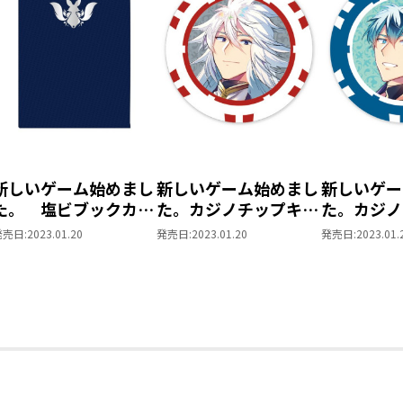
たち。美食を求めて鹿を屠【ほふ】って
しまった！
意図せず、水の精霊との契約や女神の祝
希少な酒を委託販売と、経済的にも頭角を現
規格外な進行速度でシナリオのフラグを
超えた異常事態へ突き進む！
ゲームの神に愛された者たちの無自覚最
【ランダムホログラムイラストカード情
新しいゲーム始めまし
新しいゲーム始めまし
新しいゲー
SUDACCI先生描き下ろしイラストを使
た。 塩ビブックカバ
た。カジノチップキー
た。カジノ
が、全7種揃うコンプリートセットに！
ー
ホルダー【ホムラ】
ホルダー【
発売日:
2023.01.20
発売日:
2023.01.20
発売日:
2023.01.
表面がキラキラとしたホログラム仕様✨
すべての絵柄をまとめて揃えたい方のた
でお届け！
SUDACCI先生が描くカッコイイパーテ
楽しみください！