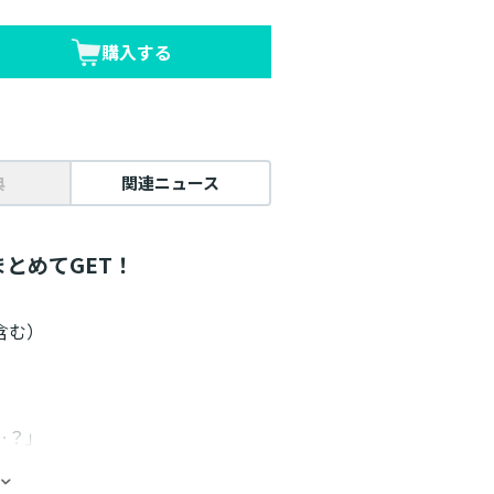
購入する
典
関連ニュース
とめてGET！
含む）
…？」
ファンタジー第12弾！