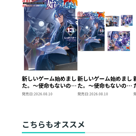
新しいゲーム始めまし
新しいゲーム始めまし
た。～使命もないのに
た。～使命もないのに
最強です？～13
最強です？～13 ま
発売日:
2026.08.10
発売日:
2026.08.10
とめ買いセット
こちらもオススメ