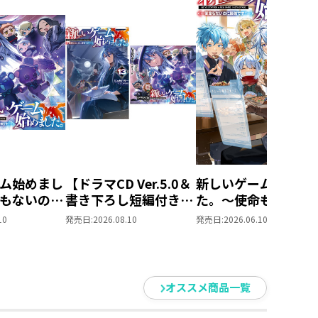
＋TOブックスオンラインストア
ブックスオンラインストア
ラストカード全7種
バー
ム始めまし
【ドラマCD Ver.5.0＆
新しいゲーム始めま
もないのに
書き下ろし短編付き】
た。～使命もないの
～ドラマ
新しいゲーム始めまし
最強です？～12
10
発売日:
2026.08.10
発売日:
2026.06.10
様＞
た。～使命もないのに
最強です？～13
m
オススメ商品一覧