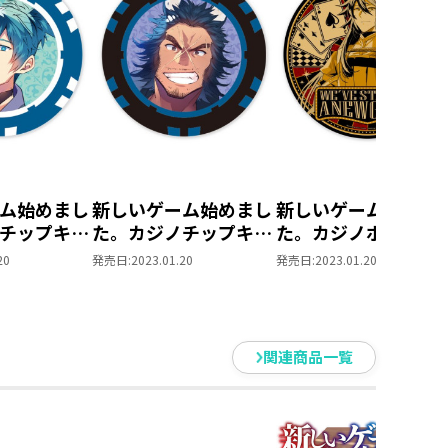
いたら、隠しクエストを発見して
福を獲得、醸造スキルを活かした
すことに...？
次々と折り、運営の想定を遥かに
強ファンタジー！
報】
ム始めまし
新しいゲーム始めまし
新しいゲーム始めま
用したランダムホログラムカード
チップキー
た。カジノチップキー
た。カジノポスター
ペテロ】
ホルダー【シン】
マウスパッド
20
発売日:
2023.01.20
発売日:
2023.01.20
めに、全7種類コンプリートセット
関連商品一覧
ィーメンバーを是非お手に取ってお