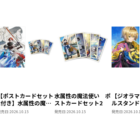
【ポストカードセット
水属性の魔法使い ポ
【ジオラマ
2付き】水属性の魔法
ストカードセット2
ルスタンド
使い 第三部 東方諸
きの下剋上
発売日:
2026.10.15
発売日:
2026.10.15
発売日:
2026.10.
国編8
ローレの貴
～ 「恋し
姫様 2」
ス）