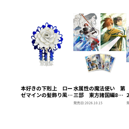
本好きの下剋上 ロー
水属性の魔法使い 第
ゼマインの髪飾り風ブ
三部 東方諸国編8
ローチ
同時発売まとめ買いセ
発売日:
2026.10.15
ット