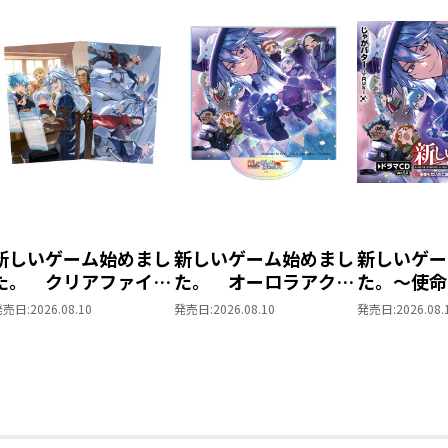
セット内容 ： 1．原作小説第12巻
＆応援書店限定特典SS
2．コミックス第4巻＋TO
限定特典
3．ランダムホログラムイ
書籍体裁 ： 単行本・ソフトカ
発行元 ： TOブックス
原作 ： じゃがバター
漫画 ： SUDACCI
構成 ： 山本清史
新しいゲーム始めまし
新しいゲーム始めまし
新しいゲー
イラスト ： Ruki
た。 クリアファイル
た。 オーロラアクリ
た。～使命
セット
ルスタンド
最強です？
発売日:
2026.08.10
発売日:
2026.08.10
発売日:
2026.08.
＜ランダムホログラムイラストカード仕
CD Ver.5.0
素材 ： 紙
サイズ ： 各148mm×100m
イラスト ：SUDACCI