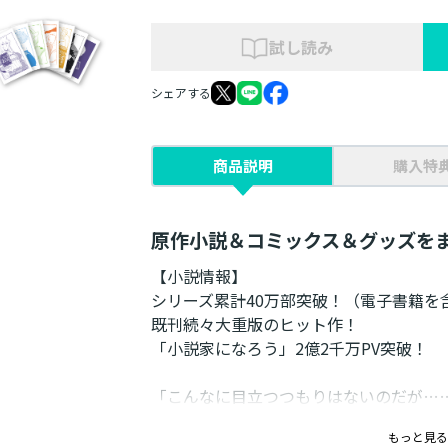
試し読み
シェアする
商品説明
購入特
原作小説＆コミックス＆グッズをま
【小説情報】
シリーズ累計40万部突破！（電子書籍を
既刊続々大重版のヒット作！
「小説家になろう」2億2千万PV突破！
「こんなに目立つつもりはないのだが…
ゲームの神に愛された者たちの無自覚最強
もっと見る
書き下ろし番外編収録！