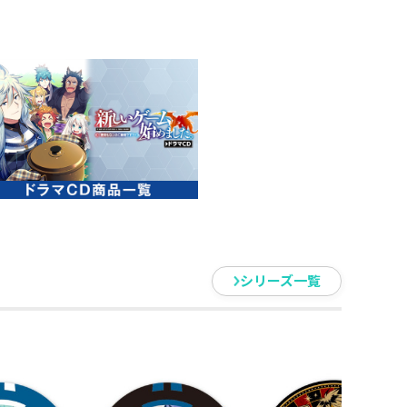
を匿い、いざこざに巻き込まれか
るホムラは、そんなことどこ吹く
自由気ままに戦闘へ繰り出してい
んなの転職のための素材集めに、
世界＞の楽しみはいっぱいあるの
示板を賑わせ……その歩みは留ま
勢いのまま（もふもふ不足？）、
ィラス国へ向かうがーー？
！ゲームの神に愛された者たちの
シリーズ一覧
ズ第4巻！
で遊び倒せ！
の号令で、新たな旅を始めたホムラ