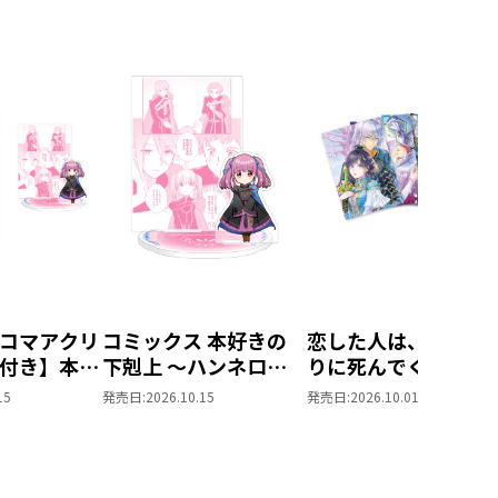
コマアクリ
コミックス 本好きの
恋した人は、妹の代
付き】本好
下剋上 ～ハンネロー
りに死んでくれと言
 ～ハンネ
レの貴族院五年生～
た。＠COMIC ポス
15
発売日:
2026.10.15
発売日:
2026.10.01
族院五年生
「恋してみたいお姫
トカードセット1
てみたいお
様」 ジオラマコマア
（コミック
クリルスタンド（1巻
4話）