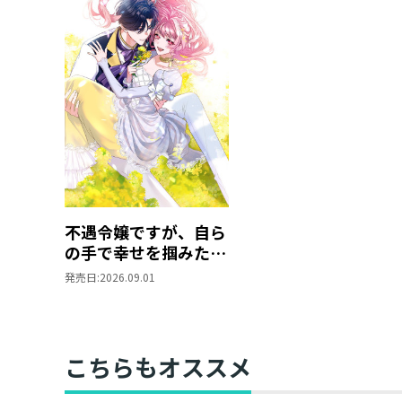
不遇令嬢ですが、自ら
の手で幸せを掴みた
い！ アンソロジーコ
発売日:
2026.09.01
ミック第２巻
こちらもオススメ