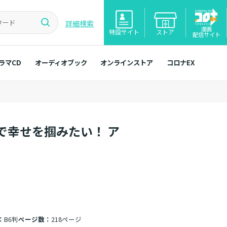
詳細検索
漫画
特設サイト
ストア
配信サイト
ラマCD
オーディオブック
オンラインストア
コロナEX
で幸せを掴みたい！ ア
：
B6判
ページ数：
218ページ