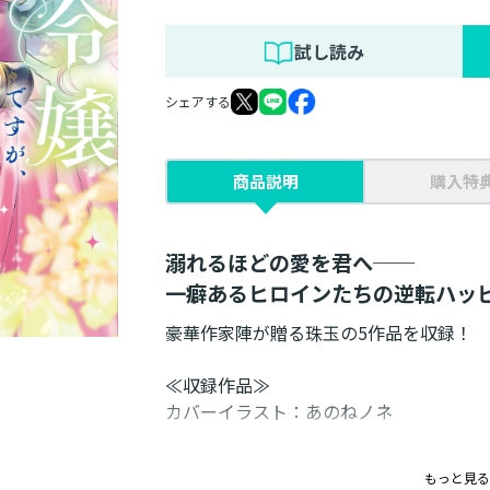
試し読み
シェアする
商品説明
購入特
溺れるほどの愛を君へ──
一癖あるヒロインたちの逆転ハッ
豪華作家陣が贈る珠玉の5作品を収録！
≪収録作品≫
カバーイラスト：あのねノネ
「激重ヤンデレ監禁ルート中にデレたら
もっと見る
た」漫画：あのねノネ 原作：琴子