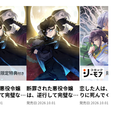
悪役令嬢
断罪された悪役令嬢
恋した人は、妹の代
て完璧な悪
は、逆行して完璧な悪
りに死んでくれと言
@COMIC
女を目指す@COMIC
た。―妹と結婚した
01
発売日:
2026.10.01
発売日:
2026.10.01
ーモア限定
第9巻
思い相手がなぜ今さ
マンガ付
私のもとに？と思っ
ら―@COMIC 第7巻
【シーモア限定描き