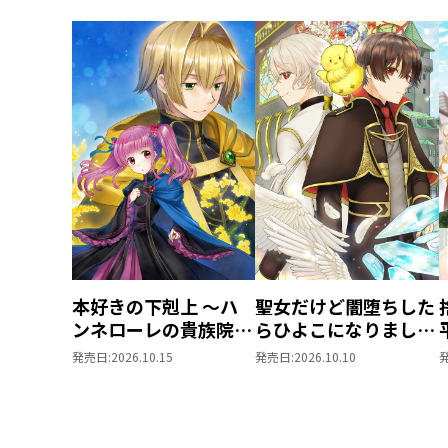
本好きの下剋上 ～ハ
聖女だけど闇堕ちした
ンネローレの貴族院五
らひよこになりまし
年生～ 「恋してみた
た！@COMIC 第4巻
発売日:
2026.10.15
発売日:
2026.10.10
いお姫様 2」