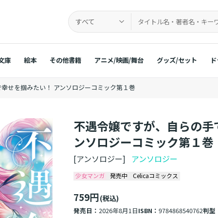
すべて
文庫
絵本
その他書籍
アニメ/映画/舞台
グッズ/セット
ド
幸せを掴みたい！ アンソロジーコミック第１巻
不遇令嬢ですが、自らの手
ンソロジーコミック第１巻
[アンソロジー]
アンソロジー
少女マンガ
発売中
Celicaコミックス
759円
(税込)
発売日：
2026年8月1日
ISBN：
9784868540762
判型