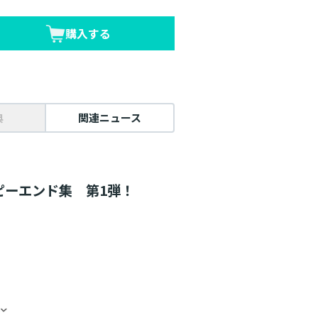
購入する
典
関連ニュース
ピーエンド集 第1弾！
、公爵様の様子がおかしくなっ