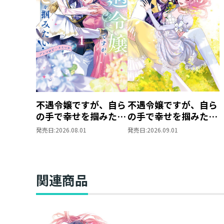
不遇令嬢ですが、自ら
不遇令嬢ですが、自ら
の手で幸せを掴みた
の手で幸せを掴みた
い！ アンソロジーコ
い！ アンソロジーコ
発売日:
2026.08.01
発売日:
2026.09.01
ミック第１巻
ミック第２巻
関連商品