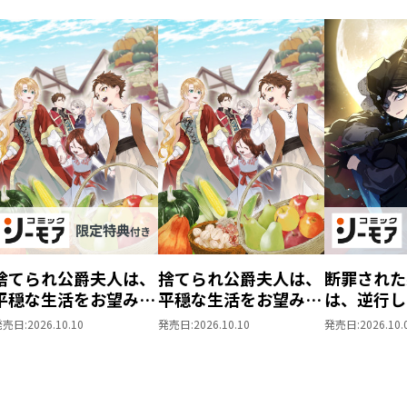
捨てられ公爵夫人は、
捨てられ公爵夫人は、
断罪された
平穏な生活をお望みの
平穏な生活をお望みの
は、逆行し
ようです@COMIC 第3
ようです@COMIC 第3
女を目指す
発売日:
2026.10.10
発売日:
2026.10.10
発売日:
2026.10.
巻【シーモア限定描き
巻
第9巻【シ
下ろしマンガ付き】
描き下ろし
き】