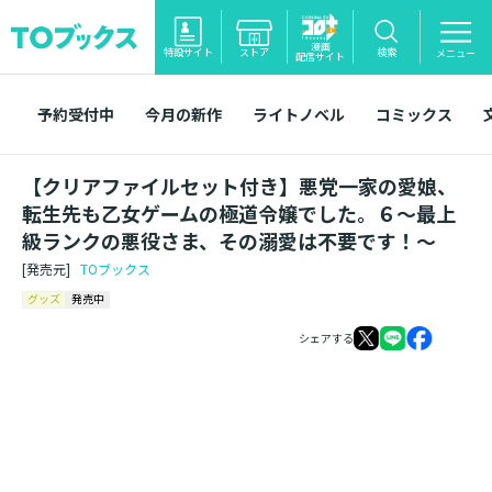
漫画
特設サイト
ストア
検索
メニュー
配信サイト
予約受付中
今月の新作
ライトノベル
コミックス
【クリアファイルセット付き】悪党一家の愛娘、
転生先も乙女ゲームの極道令嬢でした。６～最上
級ランクの悪役さま、その溺愛は不要です！～
[発売元]
TOブックス
グッズ
発売中
シェアする