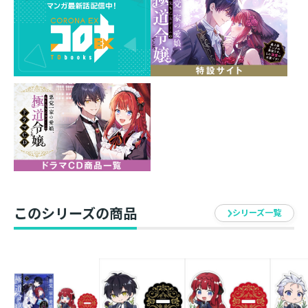
雰囲気の異なるフランチェスカ＆レオナルドのイラスト
をお楽しみください♡
仕様 ： 特典SS付き書籍＋クリアファイル
セット
書籍体裁 ： 単行本・ソフトカバー
グッズ素材 ： PP
グッズサイズ ： A4サイズ（220mm×310mm）
発行元 ： TOブックス
著 ： 雨川透子
イラスト ： LINO
このシリーズの商品
シリーズ一覧