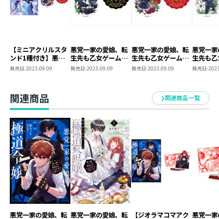
【ミニアクリルスタ
悪党一家の愛娘、転
悪党一家の愛娘、転
悪党一家
ンド1種付き】悪党
生先も乙女ゲームの
生先も乙女ゲームの
生先も乙
一家の愛娘、転生先
極道令嬢でした。 ミ
極道令嬢でした。 ミ
極道令嬢
発売日:
2023.09.09
発売日:
2023.09.09
発売日:
2023.09.09
発売日:
2023
も乙女ゲームの極道
ニアクリルスタンド
ニアクリルスタンド
ニアクリ
令嬢でした。2～最
（レオナルド）
（フランチェスカ）
（リカル
上級ランクの悪役さ
関連商品
関連商品一覧
ま、その溺愛は不要
です！～
悪党一家の愛娘、転
悪党一家の愛娘、転
【ジオラマコマアク
悪党一家