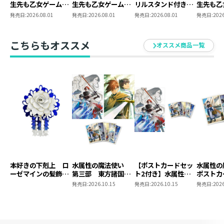
生先も乙女ゲームの
生先も乙女ゲームの
リルスタンド付き】
生先も乙
極道令嬢でした。～
極道令嬢でした。６
悪党一家の愛娘、転
極道令嬢
発売日:
2026.08.01
発売日:
2026.08.01
発売日:
2026.08.01
発売日:
2026
最上級ランクの悪役
～最上級ランクの悪
生先も乙女ゲームの
@COM
さま、その溺愛は不
役さま、その溺愛は
極道令嬢でした。～
コマアク
要です！～@COMIC
不要です！～
最上級ランクの悪役
ド（5巻
こちらもオススメ
オススメ商品一覧
第6巻
さま、その溺愛は不
要です！～ ＠COMIC
第6巻（Celicaコミ
ックス）
本好きの下剋上 ロ
水属性の魔法使い
【ポストカードセッ
水属性
ーゼマインの髪飾り
第三部 東方諸国編
ト2付き】水属性の
ポストカ
風ブローチ
8 同時発売まとめ
魔法使い 第三部
2
発売日:
2026.10.15
発売日:
2026.10.15
発売日:
2026
買いセット
東方諸国編8