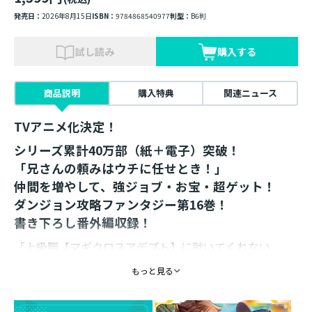
発売日：
2026年8月15日
ISBN：
9784868540977
判型：
B6判
試し読み
購入する
商品説明
購入特典
関連ニュース
TVアニメ化決定！
シリーズ累計40万部（紙＋電子）突破！
「兄さんの頼みはウチに任せとき！」
仲間を増やして、強ジョブ・お宝・超ゲット！
ダンジョン攻略ファンタジー第16巻！
書き下ろし番外編収録！
「上級職【マギクロスアデプト】に就いてくれない
か？」
もっと見る
ゲーマーPN・ゼフィルスのお願いがマリー先輩の度肝を
抜いた。