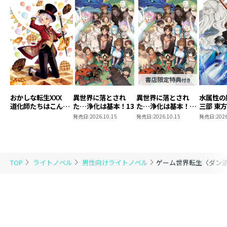
おかしな転生XXX
異世界に落とされ
異世界に落とされ
水属性の
道化師たちはこんが
た…浄化は基本！13
た…浄化は基本！
三部 東
りと
13【ピッコマ限定
発売日:
2026.10.15
発売日:
2026.10.15
発売日:
2026
SS付き】
TOP
ライトノベル
男性向けライトノベル
ゲーム世界転生〈ダン