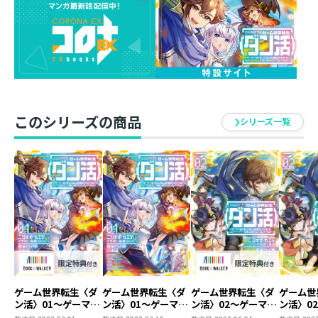
上級装備を作製するため、彼は３種の生産職すべての
〈上級転職【ランクアップ】〉を狙っていた⁉
〈金箱〉産レシピを交渉材料に使った搦め手でマリー先
輩を無事籠絡すると、
レベルカンストを果たしたアルルもすぐさま〈上級転職
【ランクアップ】〉させてしまう！
一方、既に上級職であるハンナのもと、〈エデン〉はお
このシリーズの商品
店を開くことに。
シリーズ一覧
話題沸騰の彼女のブランド力が発揮されて、開店早々大
繁盛。
上級ダンジョンへ挑む準備を着々と進め、ついにゼフィ
ルスたちは中級上位ダンジョン最強最後のボスを攻略す
る！
仲間を増やして、強ジョブ・お宝・超ゲット！
ダンジョン攻路ファンタジー第16巻！
ニシキギ・カエデ
ゲーム世界転生〈ダ
ゲーム世界転生〈ダ
ゲーム世界転生〈ダ
ゲーム世
ン活〉01～ゲーマー
ン活〉01～ゲーマー
ン活〉02～ゲーマー
ン活〉0
自然大好き人間、ゲームも大好き。
は【ダンジョン就活
は【ダンジョン就活
は【ダンジョン就活
は【ダン