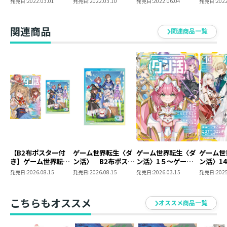
発売日:
2022.03.01
発売日:
2022.03.10
発売日:
2022.06.04
発売日:
2022
アニメ化が決まってから大忙し。
のススメ】を〈はじ
のススメ】を〈はじ
のススメ】を〈はじ
のススメ
めから〉プレイする
めから〉プレイする
めから〉プレイする
めから〉
趣味のゲームの時間が減る一方で震えてます……！
～
～
～
～
アニメ化が成功したら、いっぱいゲームするんだ！
関連商品
関連商品一覧
【BOOK☆WALKER
【BOOK☆WALKER
そんなことを夢想しながら毎日頑張り中！
限定書き下ろしSS＆
限定書き下ろしSS＆
電子書籍限定SS付
電子書籍限定SS付
き】
き】
【B2布ポスター付
ゲーム世界転生〈ダ
ゲーム世界転生〈ダ
ゲーム世
き】ゲーム世界転生
ン活〉 B2布ポスタ
ン活〉1５～ゲーマ
ン活〉1
〈ダン活〉16～ゲー
ー
ーは【ダンジョン就
は【ダン
発売日:
2026.08.15
発売日:
2026.08.15
発売日:
2026.03.15
発売日:
2025
マーは【ダンジョン
活のススメ】を〈は
のススメ
就活のススメ】を
じめから〉プレイす
めから〉
〈はじめから〉プレ
る～
～
こちらもオススメ
オススメ商品一覧
イする～