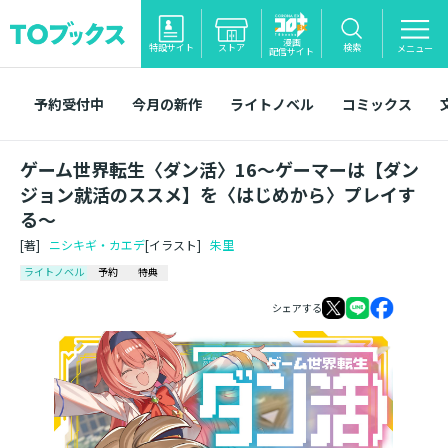
漫画
特設サイト
ストア
検索
メニュー
配信サイト
予約受付中
今月の新作
ライトノベル
コミックス
ゲーム世界転生〈ダン活〉16～ゲーマーは【ダン
ジョン就活のススメ】を〈はじめから〉プレイす
る～
[著]
ニシキギ・カエデ
[イラスト]
朱里
ライトノベル
予約
特典
シェアする