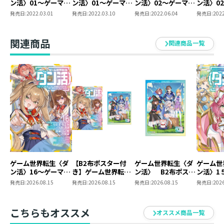
ン活〉01～ゲーマー
ン活〉01～ゲーマー
ン活〉02～ゲーマー
ン活〉0
は【ダンジョン就活
は【ダンジョン就活
は【ダンジョン就活
は【ダン
発売日:
2022.03.01
発売日:
2022.03.10
発売日:
2022.06.04
発売日:
2022
◆朱里（しゅり）
のススメ】を〈はじ
のススメ】を〈はじ
のススメ】を〈はじ
のススメ
めから〉プレイする
めから〉プレイする
めから〉プレイする
めから〉
２巻発売おめでとうございます！
～
～
～
～
関連商品
最近あまりにも混ざりの悪い青汁の粉を混ぜる為のシェ
関連商品一覧
【BOOK☆WALKER
【BOOK☆WALKER
限定書き下ろしSS＆
限定書き下ろしSS＆
イカーを買い、バーテンダー気分で快適な青汁ライフが
電子書籍限定SS付
電子書籍限定SS付
始まりました。
き】
き】
ゲーム世界転生〈ダ
【B2布ポスター付
ゲーム世界転生〈ダ
ゲーム世
ン活〉16～ゲーマー
き】ゲーム世界転生
ン活〉 B2布ポスタ
ン活〉1
は【ダンジョン就活
〈ダン活〉16～ゲー
ー
ーは【ダ
発売日:
2026.08.15
発売日:
2026.08.15
発売日:
2026.08.15
発売日:
2026
のススメ】を〈はじ
マーは【ダンジョン
活のスス
めから〉プレイする
就活のススメ】を
じめから
～
〈はじめから〉プレ
る～
こちらもオススメ
オススメ商品一覧
イする～