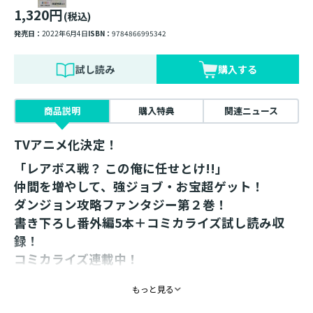
1,320円
(税込)
発売日：
2022年6月4日
ISBN：
9784866995342
試し読み
購入する
商品説明
購入特典
関連ニュース
TVアニメ化決定！
「レアボス戦？ この俺に任せとけ!!」
仲間を増やして、強ジョブ・お宝超ゲット！
ダンジョン攻略ファンタジー第２巻！
書き下ろし番外編5本＋コミカライズ試し読み収
録！
コミカライズ連載中！
「キターー!!」
もっと見る
神ゲー〈ダン活〉に転生したゲーマー・ゼフィルスは、