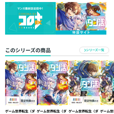
念願の〈隠し扉の万能鍵〉ゲットに、思わず拳を空に突
き上げた。先輩たちがしのぎを削る〈30人戦〉のギルド
バトルを観て盛り上がり、ついに我慢できず、本格的な
ダンジョン攻略へと乗り出したのだ。目指すは、もちろ
ん〈Sランク〉！ 最強育成論を次々とギルドメンバー
に伝授してLvアップさせるも、やはり人員拡大は不可欠
ーー。そんな中、貧乏な猫人少女から「今なら私、お買
い得！」と逆スカウトされて……？ 仲間を育てて増や
このシリーズの商品
して、強ジョブ・お宝超ゲット！ 「レアボス戦？ この
シリーズ一覧
俺に任せとけ！」 ダンジョン攻略ファンタジー第２巻！
著者について
◆ニシキギ・カエデ
自然大好き人。本を読むのもゲームをするのも大好き。
〈ダン活〉を書きながら日々ゲームの中に入れたらなぁ
と夢想中。
「こんなゲームをやってみたい」そんな作品を作りたい
と毎日頑張ってます。
ゲーム世界転生〈ダ
ゲーム世界転生〈ダ
ゲーム世界転生〈ダ
ゲーム世