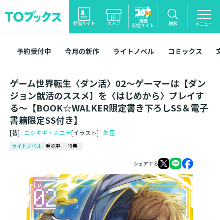
漫画
特設サイト
ストア
検索
メニュー
配信サイト
予約受付中
今月の新作
ライトノベル
コミックス
ゲーム世界転生〈ダン活〉02～ゲーマーは【ダン
ジョン就活のススメ】を〈はじめから〉プレイす
る～【BOOK☆WALKER限定書き下ろしSS＆電子
書籍限定SS付き】
[著]
ニシキギ・カエデ
[イラスト]
朱里
ライトノベル
発売中
特典
シェアする