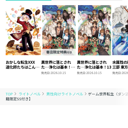
おかしな転生XXX
異世界に落とされ
異世界に落とされ
水属性の
道化師たちはこんが
た…浄化は基本！
た…浄化は基本！13
三部 東
りと
13【ピッコマ限定
発売日:
2026.10.15
発売日:
2026.10.15
発売日:
2026
SS付き】
TOP
ライトノベル
男性向けライトノベル
ゲーム世界転生〈ダン活
籍限定SS付き】